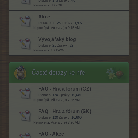
Diskuze:
173
Zprávy:
487
30/7/26
Akce
Diskuze:
4,123
Zprávy:
4,497
Včera v(e) 9:15 AM
Vývojářský blog
Diskuze:
21
Zprávy:
22
10/12/25
Časté dotazy ke hře
FAQ - Hra a fórum (CZ)
Diskuze:
120
Zprávy:
10,601
Včera v(e) 7:25 AM
FAQ - Hra a fórum (SK)
Diskuze:
120
Zprávy:
10,600
Včera v(e) 7:26 AM
FAQ - Akce