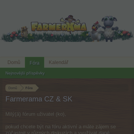
Domů
Kalendář
Fóra
Nejnovější příspěvky
Domů
Fóra
Farmerama CZ & SK
Milý(á) fórum uživatel (ko),
pokud chcete být na fóru aktivní a máte zájem se
zúčastnit v různých diskuzích a využívat dané