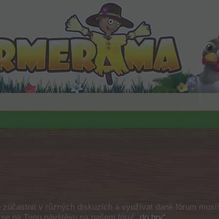
e zúčastnit v různých diskuzích a využívat dané fórum musíš
e se na Tvou návštěvu na našem fóru!
„do hry“