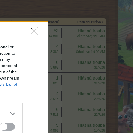
um zahájení
Odpovědi
Zobrazení
Poslední zpráva ↓
Odpovědi:
53
Hlásná trouba
Zobrazení:
44,801
Včera v(e) 9:15 AM
Odpovědi:
4
Hlásná trouba
sonal or
Zobrazení:
3,389
Středa v(e) 9:00 AM
ection to
ou may
Odpovědi:
6
Hlásná trouba
 personal
Zobrazení:
3,687
31/7/26
out of the
 downstream
Odpovědi:
1
Hlásná trouba
Zobrazení:
623
31/7/26
B’s List of
Odpovědi:
4
Hlásná trouba
Zobrazení:
3,544
22/7/26
Odpovědi:
6
Hlásná trouba
Zobrazení:
7,515
22/7/26
Odpovědi:
5
Hlásná trouba
Zobrazení:
4,091
15/7/26