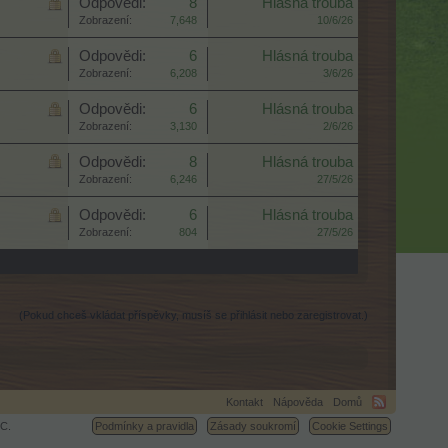
Odpovědi:
8
Hlásná trouba
Zobrazení:
7,648
10/6/26
Odpovědi:
6
Hlásná trouba
Zobrazení:
6,208
3/6/26
Odpovědi:
6
Hlásná trouba
Zobrazení:
3,130
2/6/26
Odpovědi:
8
Hlásná trouba
Zobrazení:
6,246
27/5/26
Odpovědi:
6
Hlásná trouba
Zobrazení:
804
27/5/26
(Pokud chceš vkládat příspěvky, musíš se přihlásit nebo zaregistrovat.)
Kontakt
Nápověda
Domů
C.
Podmínky a pravidla
Zásady soukromí
Cookie Settings