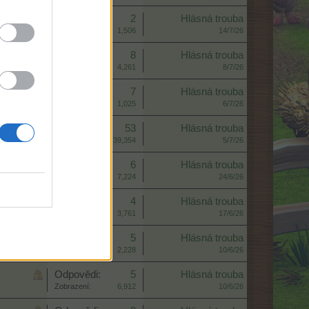
Odpovědi:
2
Hlásná trouba
Zobrazení:
1,506
14/7/26
Odpovědi:
8
Hlásná trouba
Zobrazení:
4,261
8/7/26
Odpovědi:
7
Hlásná trouba
Zobrazení:
1,025
6/7/26
Odpovědi:
53
Hlásná trouba
Zobrazení:
39,354
5/7/26
Odpovědi:
6
Hlásná trouba
Zobrazení:
7,224
24/6/26
Odpovědi:
4
Hlásná trouba
Zobrazení:
3,761
17/6/26
Odpovědi:
5
Hlásná trouba
Zobrazení:
2,228
10/6/26
Odpovědi:
5
Hlásná trouba
Zobrazení:
6,912
10/6/26