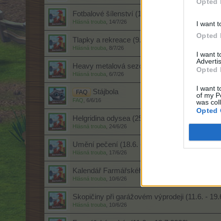
Opted 
Fotbalové šílenství (15.7 - 19.7.2026)
Hlásná trouba
,
14/7/26
I want t
Opted 
Tlapky a rekreace (9.7.-15.7.2026)
Hlásná trouba
,
8/7/26
I want 
Advertis
Heavy metalová sezóna (9.7. - 7.8.2026)
Opted 
Hlásná trouba
,
6/7/26
I want t
Stájbola
FAQ
of my P
FAQ
,
6/6/16
was col
Opted 
Helgridina odysea (25.6. - 8.7.2026)
Hlásná trouba
,
24/6/26
Umění pečení (18.6. - 24.6.2026)
Hlásná trouba
,
17/6/26
Kalendář Farmářského poháru (11.6. - 20.7.20
Hlásná trouba
,
10/6/26
Skopičiny při garážovém výprodeji (11.6. - 19
Hlásná trouba
,
10/6/26