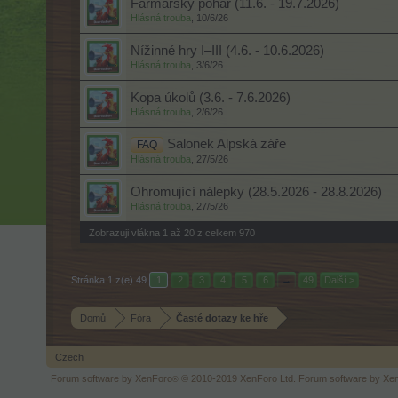
Farmářský pohár (11.6. - 19.7.2026)
Hlásná trouba
,
10/6/26
Nížinné hry I–III (4.6. - 10.6.2026)
Hlásná trouba
,
3/6/26
Kopa úkolů (3.6. - 7.6.2026)
Hlásná trouba
,
2/6/26
Salonek Alpská záře
FAQ
Hlásná trouba
,
27/5/26
Ohromující nálepky (28.5.2026 - 28.8.2026)
Hlásná trouba
,
27/5/26
Zobrazuji vlákna 1 až 20 z celkem 970
Stránka 1 z(e) 49
1
2
3
4
5
6
→
49
Další >
Domů
Fóra
Časté dotazy ke hře
Czech
Forum software by XenForo
© 2010-2019 XenForo Ltd.
Forum software by X
®