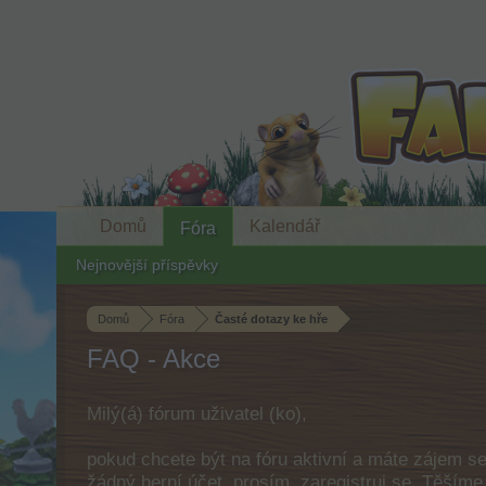
Domů
Kalendář
Fóra
Nejnovější příspěvky
Domů
Fóra
Časté dotazy ke hře
FAQ - Akce
Milý(á) fórum uživatel (ko),
pokud chcete být na fóru aktivní a máte zájem s
žádný herní účet, prosím, zaregistruj se. Těším