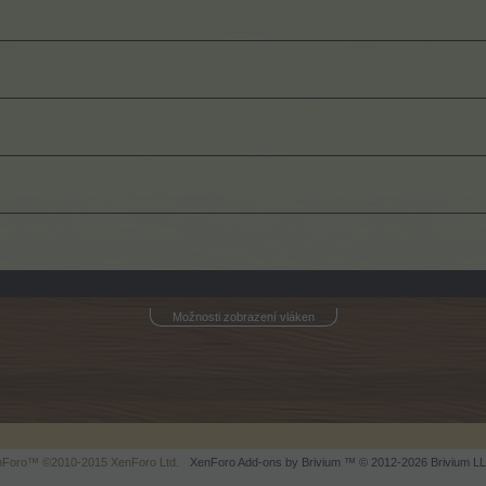
Možnosti zobrazení vláken
enForo™
©2010-2015 XenForo Ltd.
XenForo
Add-ons by Brivium
™ © 2012-2026 Brivium LL