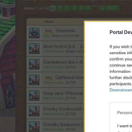
Stránka 1 z(e) 49
1
2
3
4
5
6
→
49
Další >
Název
Strombola
FAQ
Portal De
FAQ
,
Včera v(e) 9:15 AM
If you wish 
Moře hvězd (6.8. - 12.8.2026)
Hlásná trouba
,
Středa v(e) 9:00 AM
sensitive in
confirm you
Darebákovo léto I–III (1.8. - 17.8.2026)
continue se
Hlásná trouba
,
31/7/26
information 
further disc
Úplňková strombola
FAQ
Hlásná trouba
,
31/7/26
participants
Downstream 
Nový úkol: Přítomná minulost (23.7. - 27.7.20
Hlásná trouba
,
22/7/26
Kroniky Kostkoviště (23.7. - 5.8.2026)
Persona
Hlásná trouba
,
22/7/26
Povídky lionburské (16.7. - 22.7.2026)
I want t
Hlásná trouba
,
15/7/26