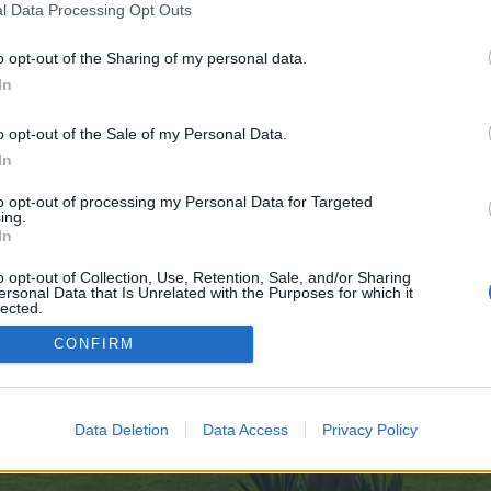
l Data Processing Opt Outs
žeš použít tento formulář k jeho resetování. V takovém případě obdržíš e-ma
o opt-out of the Sharing of my personal data.
ebo e-mail:
In
Ověření:
o opt-out of the Sale of my Personal Data.
In
to opt-out of processing my Personal Data for Targeted
ing.
In
o opt-out of Collection, Use, Retention, Sale, and/or Sharing
ersonal Data that Is Unrelated with the Purposes for which it
lected.
Out
CONFIRM
enForo™
©2010-2015 XenForo Ltd.
XenForo
Add-ons by Brivium
™ © 2012-2026 Brivium LL
Data Deletion
Data Access
Privacy Policy