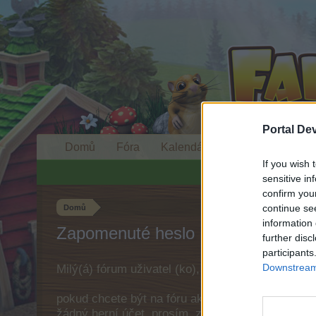
Portal De
Domů
Fóra
Kalendář
If you wish 
sensitive in
confirm you
continue se
Domů
information 
Zapomenuté heslo
further disc
participants
Downstream 
Milý(á) fórum uživatel (ko),
pokud chcete být na fóru aktivní a máte zájem s
žádný herní účet, prosím, zaregistruj se. Těším