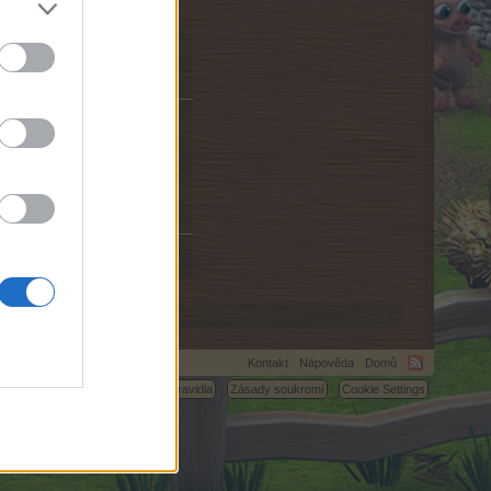
il s bližšími instrukcemi.
Kontakt
Nápověda
Domů
C.
Podmínky a pravidla
Zásady soukromí
Cookie Settings