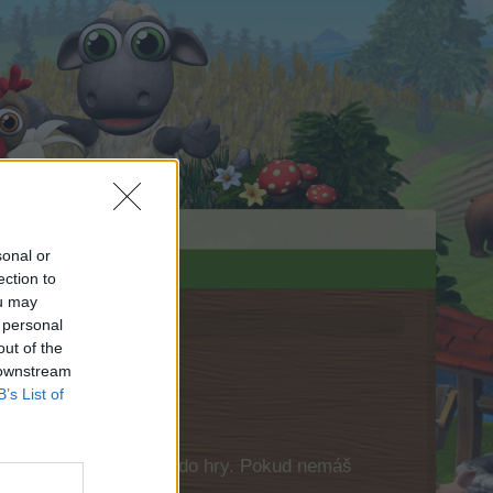
sonal or
ection to
ou may
 personal
out of the
 downstream
B’s List of
 se nejdříve přihlásit do hry. Pokud nemáš