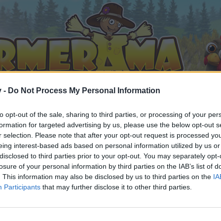
v -
Do Not Process My Personal Information
to opt-out of the sale, sharing to third parties, or processing of your per
formation for targeted advertising by us, please use the below opt-out s
r selection. Please note that after your opt-out request is processed y
eing interest-based ads based on personal information utilized by us or
disclosed to third parties prior to your opt-out. You may separately opt-
losure of your personal information by third parties on the IAB’s list of
. This information may also be disclosed by us to third parties on the
IA
Participants
that may further disclose it to other third parties.
e zúčastnit v různých diskuzích a využívat dané fórum musíš
e se na Tvou návštěvu na našem fóru!
„do hry“