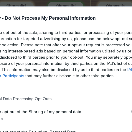
Ohromující
Ohromující
Ohromující
nálepky
nálepky
nálepky
(28.5.2026 -
(28.5.2026 -
(28.5.2026 -
v -
Do Not Process My Personal Information
28.8.2026)
28.8.2026)
28.8.2026)
to opt-out of the sale, sharing to third parties, or processing of your per
Heavy metalová
Heavy metalová
Heavy metalová
formation for targeted advertising by us, please use the below opt-out s
sezóna (9.7. -
sezóna (9.7. -
sezóna (9.7. -
7.8.2026)
7.8.2026)
7.8.2026)
r selection. Please note that after your opt-out request is processed y
eing interest-based ads based on personal information utilized by us or
Kroniky
Poloviční cena -
Poloviční cena -
disclosed to third parties prior to your opt-out. You may separately opt-
Kostkoviště (23.7.
pomocníci (6.8. -
pomocníci (6.8. -
losure of your personal information by third parties on the IAB’s list of
- 5.8.2026)
7.8.2026)
7.8.2026)
. This information may also be disclosed by us to third parties on the
IA
Participants
that may further disclose it to other third parties.
Děsivá noc (23.7. -
Párty lístky se
Moře hvězd (6.8. -
5.8.2026)
slevou! (6.8.2026)
12.8.2026)
Ovocný trh (4.8. -
Baby Boom den
Předplatné
l Data Processing Opt Outs
5.8.2026)
(6.8.2026)
plánovače
magického stonku
(6.8. - 9.8.2026)
o opt-out of the Sharing of my personal data.
Šťastný den
Slavnostní dny
sklizně (4.8. -
farmářských mincí
In
5.8.2026)
(6.8.2026)
Slevová mela (7.8.
- 10.8.2026)