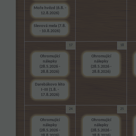
Moře hvězd (6.8. -
12.8.2026)
Slevová mela (7.8.
- 10.8.2026)
17
18
Ohromující
Ohromující
nálepky
nálepky
(28.5.2026 -
(28.5.2026 -
28.8.2026)
28.8.2026)
Darebákovo léto
I–III (1.8. -
17.8.2026)
24
25
Ohromující
Ohromující
nálepky
nálepky
(28.5.2026 -
(28.5.2026 -
28.8.2026)
28.8.2026)