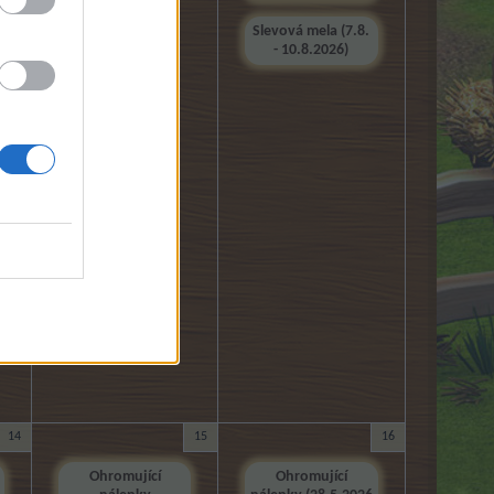
Slevová mela (7.8.
- 10.8.2026)
14
15
16
Ohromující
Ohromující