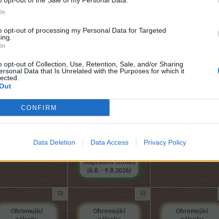
o opt-out of the Sale of my Personal Data.
Mega balíček
Balíčky parfému
In
sklizně (4.8. -
deluxe (6.8.2026)
5.8.2026)
to opt-out of processing my Personal Data for Targeted
Superkrmivo -
ing.
úsporná akce
In
(6.8.2026)
o opt-out of Collection, Use, Retention, Sale, and/or Sharing
ersonal Data that Is Unrelated with the Purposes for which it
Moře hvězd (6.8. -
lected.
12.8.2026)
Out
Aktualizace -
CONFIRM
Plánovač
magického stonku
(6.8.2026)
Data Deletion
Data Access
Privacy Policy
Předplatné
plánovače
magického stonku
(6.8. - 9.8.2026)
12
13
Ohromující
Ohromující
Ohromující