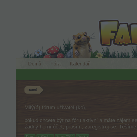
Domů
Fóra
Kalendář
Domů
Milý(á) fórum uživatel (ko),
pokud chcete být na fóru aktivní a máte zájem s
žádný herní účet, prosím, zaregistruj se. Těším
Dnes
< Předch.
Srpen 2026
Další >