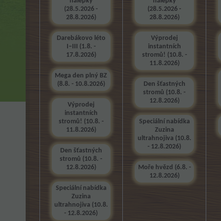
nálepky
nálepky
(28.5.2026 -
(28.5.2026 -
28.8.2026)
28.8.2026)
Darebákovo léto
Výprodej
I–III (1.8. -
instantních
17.8.2026)
stromů! (10.8. -
11.8.2026)
Mega den plný BZ
(8.8. - 10.8.2026)
Den šťastných
stromů (10.8. -
12.8.2026)
Výprodej
instantních
stromů! (10.8. -
Speciální nabídka
11.8.2026)
Zuzina
ultrahnojiva (10.8.
- 12.8.2026)
Den šťastných
stromů (10.8. -
12.8.2026)
Moře hvězd (6.8. -
12.8.2026)
Speciální nabídka
Zuzina
ultrahnojiva (10.8.
- 12.8.2026)