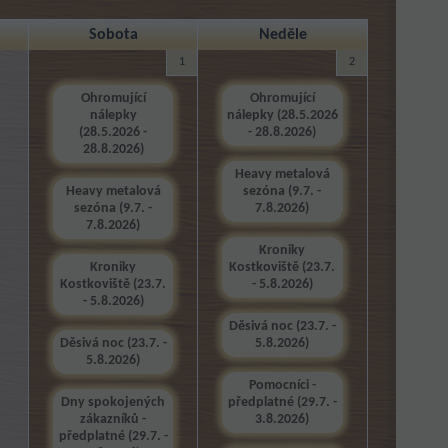
Sobota
Neděle
1
2
Ohromující
Ohromující
nálepky
nálepky (28.5.2026
(28.5.2026 -
- 28.8.2026)
28.8.2026)
Heavy metalová
Heavy metalová
sezóna (9.7. -
sezóna (9.7. -
7.8.2026)
7.8.2026)
Kroniky
Kroniky
Kostkoviště (23.7.
Kostkoviště (23.7.
- 5.8.2026)
- 5.8.2026)
Děsivá noc (23.7. -
Děsivá noc (23.7. -
5.8.2026)
5.8.2026)
Pomocníci -
Dny spokojených
předplatné (29.7. -
zákazníků -
3.8.2026)
předplatné (29.7. -