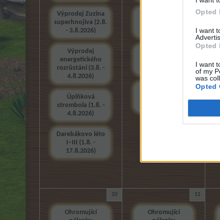
I want t
Opted 
Výprodej Zuzina
Šťastný den
superhnojiva (2.8.
sklizně (4.8. -
I want 
- 3.8.2026)
5.8.2026)
Advertis
Opted 
Výprodej
Mega balíček
energetického
sklizně (4.8. -
I want t
rozrůstání (3.8. -
5.8.2026)
of my P
4.8.2026)
was col
Opted 
Úplňková
Úplňková
strombola (1.8. -
strombola (1.8. -
4.8.2026)
4.8.2026)
Darebákovo léto
I–III (1.8. -
17.8.2026)
10
11
Ohromující
Ohromující