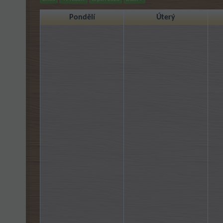
Pondělí
Úterý