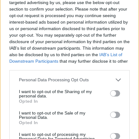
Plánovaná údržba herního fóra
Oznámení
targeted advertising by us, please use the below opt-out
(31.7.2026)
section to confirm your selection. Please note that after your
Hlásná trouba
opt-out request is processed you may continue seeing
30/7/26
Odpovědi:
0
interest-based ads based on personal information utilized by
Důležité informace o kompatibilitě
Oznámení
us or personal information disclosed to third parties prior to
prohlížeče a systému (WebGL2)
Hlásná trouba
your opt-out. You may separately opt-out of the further
29/4/26
Odpovědi:
0
disclosure of your personal information by third parties on the
Důležité oznámení ohledně zařízení
Oznámení
IAB’s list of downstream participants. This information may
podporovaných v budoucnu
also be disclosed by us to third parties on the
IAB’s List of
pezt
Downstream Participants
that may further disclose it to other
28/4/26
Odpovědi:
0
third parties.
Podpora - Aktualizace Unity
Oznámení
Hlásná trouba
Personal Data Processing Opt Outs
23/4/26
Odpovědi:
0
Mlýn
Oznámení
I want to opt-out of the Sharing of my
pezt
personal data.
23/3/26
Odpovědi:
0
Opted In
Technická a platební podpora
Oznámení
pezt
I want to opt-out of the Sale of my
20/12/25
Odpovědi:
0
Personal Data.
Opted In
Aktualizace verze Unity
Oznámení
pezt
14/11/25
Odpovědi:
2
I want to opt-out of processing my
Personal Data for Targeted Advertising.