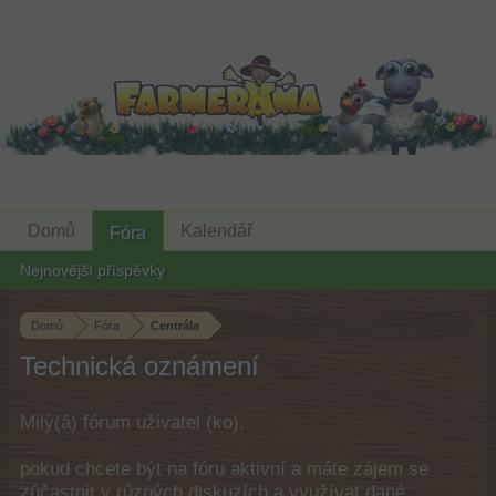
Domů
Kalendář
Fóra
Nejnovější příspěvky
Domů
Fóra
Centrála
Technická oznámení
Milý(á) fórum uživatel (ko),
pokud chcete být na fóru aktivní a máte zájem se
zúčastnit v různých diskuzích a využívat dané