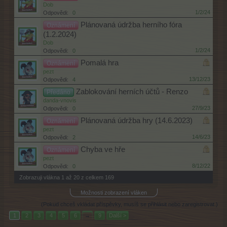
Dob
1/2/24
Odpovědi:
0
Plánovaná údržba herního fóra
Oznámení
(1.2.2024)
Dob
1/2/24
Odpovědi:
0
Pomalá hra
Oznámení
pezt
13/12/23
Odpovědi:
4
Zablokování herních účtů - Renzo
Předáno
danda-vnovis
27/9/23
Odpovědi:
0
Plánovaná údržba hry (14.6.2023)
Oznámení
pezt
14/6/23
Odpovědi:
2
Chyba ve hře
Oznámení
pezt
8/12/22
Odpovědi:
0
Zobrazuji vlákna 1 až 20 z celkem 169
Možnosti zobrazení vláken
(Pokud chceš vkládat příspěvky, musíš se přihlásit nebo zaregistrovat.)
1
2
3
4
5
6
→
9
Další >