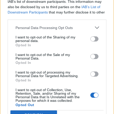
IAB’s list of downstream participants. This information may
Zvířata - přehled
FAQ
also be disclosed by us to third parties on the
IAB’s List of
FAQ
...
8
9
10
Downstream Participants
that may further disclose it to other
22/7/26
Odpovědi:
198
third parties.
Chlévy
FAQ
FAQ
...
32
33
34
Personal Data Processing Opt Outs
22/7/26
Odpovědi:
676
Výrobny
FAQ
I want to opt-out of the Sharing of my
FAQ
...
13
14
15
personal data.
22/7/26
Odpovědi:
288
Opted In
Družstvo - Stálé úkoly
FAQ
FAQ
...
28
29
30
I want to opt-out of the Sale of my
22/7/26
Odpovědi:
587
Personal Data.
Opted In
Stromy
FAQ
FAQ
...
13
14
15
22/7/26
I want to opt-out of processing my
Odpovědi:
296
Personal Data for Targeted Advertising.
Tajemné sazeničky a podivuhodné
FAQ
Opted In
stromy
FAQ
...
7
8
9
I want to opt-out of Collection, Use,
9/7/26
Odpovědi:
171
Retention, Sale, and/or Sharing of my
Personal Data that Is Unrelated with the
Wallpapery aneb pozadí na plochu
FAQ
Purposes for which it was collected.
FAQ
...
12
13
14
Opted Out
1/7/26
Odpovědi:
269
Rostliny
FAQ