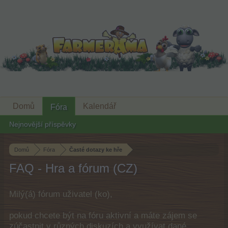
Domů
Kalendář
Fóra
Nejnovější příspěvky
Domů
Fóra
Časté dotazy ke hře
FAQ - Hra a fórum (CZ)
Milý(á) fórum uživatel (ko),
pokud chcete být na fóru aktivní a máte zájem se
zúčastnit v různých diskuzích a využívat dané