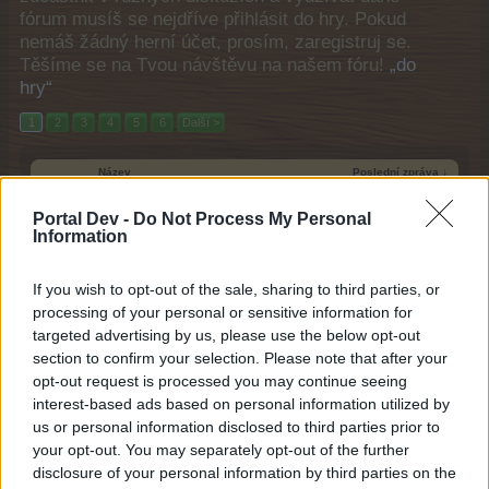
fórum musíš se nejdříve přihlásit do hry. Pokud
nemáš žádný herní účet, prosím, zaregistruj se.
Těšíme se na Tvou návštěvu na našem fóru!
„do
hry“
1
2
3
4
5
6
Další >
Název
Poslední zpráva ↓
Přehled FAQ
FAQ
Portal Dev -
Do Not Process My Personal
FAQ
Information
10/10/16
Odpovědi:
5
Řádky v Nebi
FAQ
FAQ
...
52
53
54
If you wish to opt-out of the sale, sharing to third parties, or
Dnes v(e) 7:25 AM
Odpovědi:
1,071
processing of your personal or sensitive information for
Dekorace
FAQ
targeted advertising by us, please use the below opt-out
FAQ
...
199
200
201
section to confirm your selection. Please note that after your
Včera v(e) 5:43 PM
Odpovědi:
4,014
opt-out request is processed you may continue seeing
Nálepky - přehled
FAQ
interest-based ads based on personal information utilized by
FAQ
...
65
66
67
Středa v(e) 11:52 AM
Odpovědi:
1,326
us or personal information disclosed to third parties prior to
your opt-out. You may separately opt-out of the further
Krmivo
FAQ
FAQ
disclosure of your personal information by third parties on the
...
8
9
10
22/7/26
Odpovědi:
199