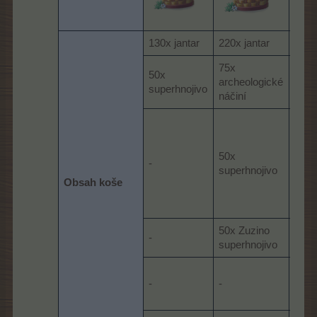
130x jantar
220x jantar
400x
75x
150
50x
archeologické
arch
superhnojivo
náčiní
náči
50x
100
-
superhnojivo
supe
Obsah koše
50x Zuzino
100x
-
superhnojivo
supe
-
-
-