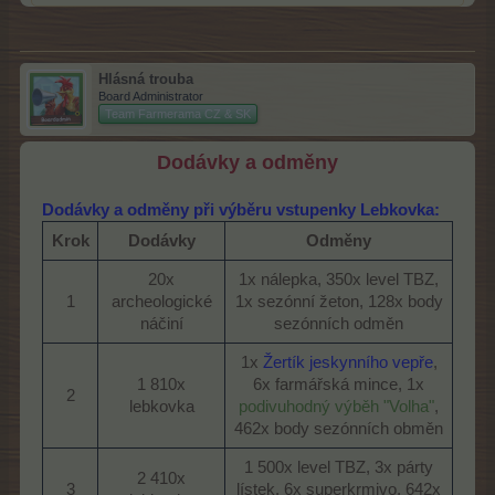
Hlásná trouba
Board Administrator
Team Farmerama CZ & SK
Dodávky a odměny
Dodávky a odměny při výběru vstupenky Lebkovka:
Krok
Dodávky
Odměny
20x
1x nálepka, 350x level TBZ,
1​
archeologické
1x sezónní žeton, 128x body
náčiní​
sezónních odměn​
1x
Žertík jeskynního vepře
,
1 810x
6x farmářská mince, 1x
2​
lebkovka​
podivuhodný výběh "Volha"
,
462x body sezónních obměn​
1 500x level TBZ, 3x párty
2 410x
3​
lístek, 6x superkrmivo, 642x