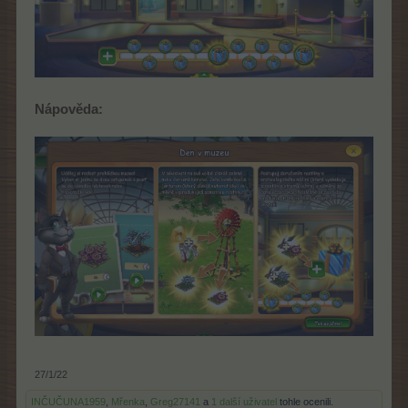
Nápověda:
27/1/22
INČUČUNA1959
,
Mřenka
,
Greg27141
a
1 další uživatel
tohle ocenili.