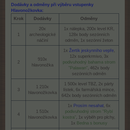
Dodávky a odměny při výběru vstupenky
Hlavonožkovka:
Krok
Dodávky
Odměny
20x
1x nálepka, 200x level KR,
1​
archeologické
128x body sezónních
náčiní​
odměn, 1x sezónní žeton​
1x
Žertík jeskynního vepře
,
12x superkrmivo, 3x
910x
2​
podivuhodný bahama strom
hlavonožka​
"Palawan"
, 462x body
sezónních odměn​
1 500x level TBZ, 2x párty
1 210x
3​
lístek, 6x farmářská mince,
hlavonožkovka​
642x body sezónních odměn​
1x
Prosím nesahat
, 6x
1 510x
podivuhodný strom "Rybí
4​
hlavonožkovka​
kostra"
, 1x výběh pro plchy,
1x
Bedna s bonusy