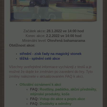
Začátek akce:
28.1.2022 ve 14:00 hod
Konec akce:
2.2.2022 ve 14:00 hod
Minimální level:
Otevřená bahamarama
Obtížnost akce:
střední - zisk řady na magický stonek
těžká - splnění celé akce
Všechny uveřejněné informace vycházejí z testů a je
možné že dojde ke změnám po zavedení do hry. Tyto
změny naleznete v aktualizovaném FAQ k akci.
Oficiální oznámení k akci
FAQ:
Rostliny, padátko, akční předměty,
mlýnské produkty, koše
FAQ:
Vstup do akce a popis akce
FAQ:
Dodávky a odměny