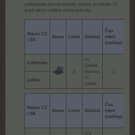
potřebujete desetinásobek surovin a získáte 10
kusů akční rostliny místo jednoho.
Čas
Název CZ
Ikona
Level
Složení
mletí
Mlý
/ SK
(vteřiny)
1x
Lebkovka
Zelené
far
3​
barvivo,
1​
ba
1x
Lebka
Jantar
Čas
Název CZ
Ikona
Level
Složení
mletí
Mlý
/ SK
(vteřiny)
10x