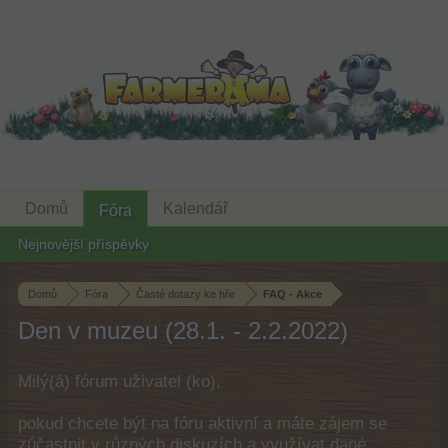
Domů
Kalendář
Fóra
Nejnovější příspěvky
Domů
Fóra
Časté dotazy ke hře
FAQ - Akce
Den v muzeu (28.1. - 2.2.2022)
Milý(á) fórum uživatel (ko),
pokud chcete být na fóru aktivní a máte zájem se
zúčastnit v různých diskuzích a využívat dané