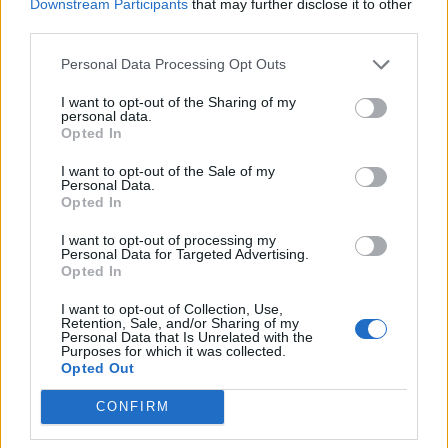
Downstream Participants
that may further disclose it to other
Vstup do akce a popis akce
third parties.
Personal Data Processing Opt Outs
I want to opt-out of the Sharing of my
Do akce se lze dostat třemi způsoby. Přes
personal data.
Opted In
ikonu v akční časomíře,
novinky ve hře a přes
I want to opt-out of the Sale of my
Personal Data.
Opted In
I want to opt-out of processing my
Personal Data for Targeted Advertising.
Opted In
I want to opt-out of Collection, Use,
Retention, Sale, and/or Sharing of my
Personal Data that Is Unrelated with the
ikonu na hrací
Purposes for which it was collected.
ploše.
Opted Out
Po rozkliknutí se nám ukáže akční okno kde si
CONFIRM
vybereme vstupenku: