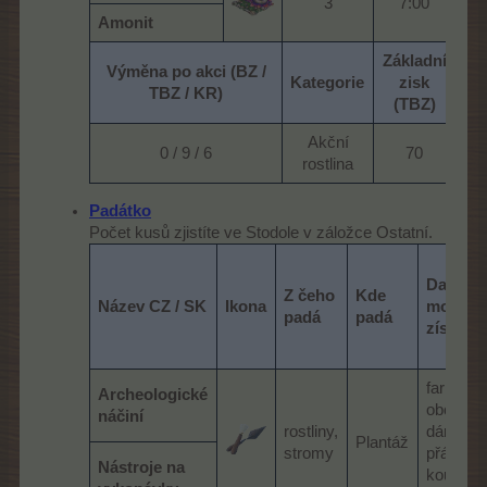
3​
7:00​
Amonit
Základní
Výměna po akci (BZ /
Kategorie
zisk
Pr
TBZ / KR)
(TBZ)
Akční
0 / 9 / 6​
70​
rostlina​
Padátko
Počet kusů zjistíte ve Stodole v záložce Ostatní.
Další
Z čeho
Kde
Název CZ / SK
Ikona
možnos
padá
padá
získání
farmářs
Archeologické
obchod,
náčiní
rostliny,
dárek
Plantáž
stromy
přátelům
Nástroje na
kouzeln