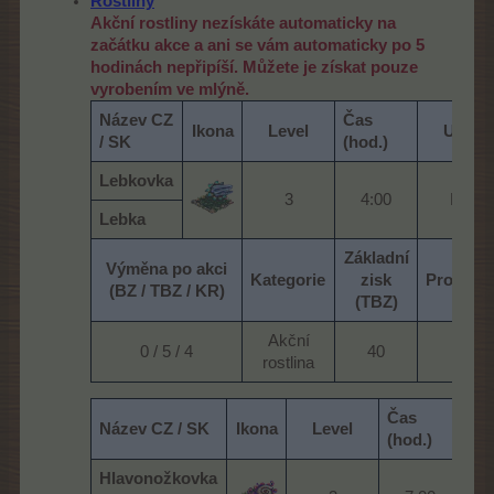
Rostliny
Akční rostliny nezískáte automaticky na
začátku akce a ani se vám automaticky po 5
hodinách nepřipíší. Můžete je získat pouze
vyrobením ve mlýně.
Název CZ
Čas
Ikona
Level
Umístě
/ SK
(hod.)
Lebkovka
3​
4:00​
Plantá
Lebka
Základní
Výměna po akci
Kategorie
zisk
Protihod
(BZ / TBZ / KR)
(TBZ)
Akční
0 / 5 / 4​
40​
20​
rostlina​
Čas
Název CZ / SK
Ikona
Level
(hod.)
Hlavonožkovka