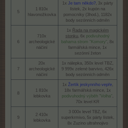
1x
Je tam někdo?
, 3x párty
1 810x
lístek, 2x kupón na
5​
hlavonožkovka​
pomocníky (3hod.), 1182x
body sezónních odměn​
1x
Řada na magickém
710x
stonku
, 6x
podivuhodný
6​
archeologické
bahama strom "Komory"
, 8x
náčiní​
farmářská mince, 1x
sezónní žeton​
20x
1x nálepka, 350x level TBZ,
7​
archeologické
9 999x zelené barvivo, 426x
náčiní​
body sezónních odměn​
1x
Žertík jeskynního vepře
,
1 810x
18x farmářská mince, 1x
8​
lebkovka​
podivuhodný výběh "Volha"
,
70x level KR​
3 000x level TBZ, 6x
2 410x
9​
superkrmivo, 5x párty lístek,
lebkovka​
8x Zuzino ultrahnojivo​