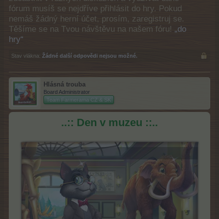
fórum musíš se nejdříve přihlásit do hry. Pokud
nemáš žádný herní účet, prosím, zaregistruj se.
Těšíme se na Tvou návštěvu na našem fóru!
„do
hry“
Stav vlákna:
Žádné další odpovědi nejsou možné.
Hlásná trouba
Board Administrator
Team Farmerama CZ & SK
..:: Den v muzeu ::..