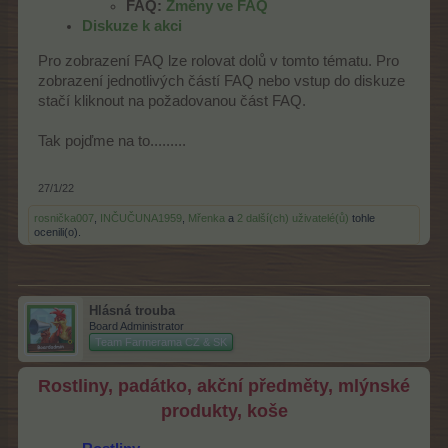
FAQ:
Změny ve FAQ
Diskuze k akci
Pro zobrazení FAQ lze rolovat dolů v tomto tématu. Pro
zobrazení jednotlivých částí FAQ nebo vstup do diskuze
stačí kliknout na požadovanou část FAQ.
Tak pojďme na to.........
27/1/22
rosnička007
,
INČUČUNA1959
,
Mřenka
a
2 další(ch) uživatelé(ů)
tohle
ocenili(o).
Hlásná trouba
Board Administrator
Team Farmerama CZ & SK
Rostliny, padátko, akční předměty, mlýnské
produkty, koše