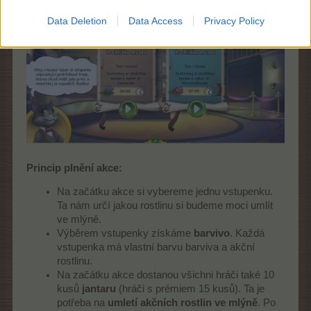
Data Deletion
Data Access
Privacy Policy
Princip plnění akce:
Na začátku akce si vybereme jednu vstupenku.
Ta nám určí jakou rostlinu si budeme moci umlít
ve mlýně.
Výběrem vstupenky získáme
barvivo
. Každá
vstupenka má vlastní barvu barviva a akční
rostlinu.
Na začátku akce dostanou všichni hráči také 10
kusů
jantaru
(hráči s prémiem 15 kusů). Ta je
potřeba na
umletí akčních rostlin ve mlýně
. Po