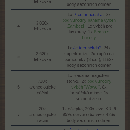
lebkovka​
body sezónních odměn​
1x
Prosím nesahat
, 2x
podivuhodný bahama výběh
3 020x
4​
"Zambezi"
, 1x výběh pro
lebkovka​
luskouny, 1x
Bedna s
bonusy
1x
Je tam někdo?
, 24x
3 620x
superkrmivo, 2x kupón na
5​
lebkovka​
pomocníky (3hod.), 1182x
body sezónních odměn​
1x
Řada na magickém
710x
stonku
, 2x
podivuhodný
6​
archeologické
výběh "Wowei"
, 8x
náčiní​
farmářská mince, 1x
sezónní žeton​
20x
1x nálepka, 200x level KR, 9
7​
archeologické
999x červené barvivo, 426x
náčiní​
body sezónních odměn​