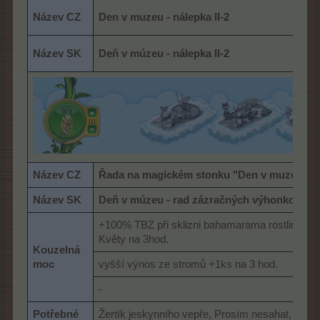
Název CZ
Den v muzeu - nálepka II-2
Název SK
Deň v múzeu - nálepka II-2
Název CZ
Řada na magickém stonku "Den v muzeu" II
Název SK
Deň v múzeu - rad zázračných výhonkov II
+100% TBZ při sklizni bahamarama rostlin z ka
Květy na 3hod.
Kouzelná
moc
vyšší výnos ze stromů +1ks na 3 hod.
-
Potřebné
Žertík jeskynního vepře, Prosím nesahat, Je t