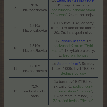
1x
Žertík jeskynního vepře
,
910x
12x superkrmivo, 3x
8​
hlavonožkovka​
podivuhodný bahama strom
"Palawan"
, 24x superhnojivo​
3 000x level TBZ, 2x párty
1 210x
9​
lístek, 12x farmářská mince,
hlavonožkovka​
20x Zuzino superhnojivo​
1x
Prosím nesahat
, 6x
1 510x
podivuhodný strom "Rybí
10​
hlavonožkovka​
kostra"
, 1x výběh pro plchy,
1x
Bedna s bonusy
1x
Je tam někdo?
, 5x párty
1 810x
11​
lístek, 4 000x level TBZ, 3x
hlavonožkovka​
Bedna s bonusy
1x bonusové BZ/TBZ ke
710x
sklizni L, 6x
podivuhodný
12​
archeologické
bahama strom "Komory"
,
náčiní​
16x farmářská mince, 1x
Zázračná bedna "Piccolo"