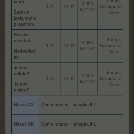
Farma,
vepře
4 300
1x2​
12:00​
Bahamarama,
BZ/TBZ​
Žartík s
Nebe​
jaskynným
prasaťom
Prosím
Farma,
nesahat
4 350
1x2​
12:00​
Bahamarama,
BZ/TBZ​
Nedotýkať
Nebe​
sa
Je tam
Farma,
někdo?
4 400
1x2​
12:00​
Bahamarama,
BZ/TBZ​
Je tam
Nebe​
niekto?
Název CZ
Den v muzeu - nálepka II-1
Název SK
Deň v múzeu - nálepka II-1