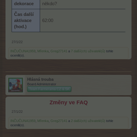
dekorace
někdo?
Čas další
aktivace
62:00
(hod.)
27/1/22
INČUČUNA1959
,
Mřenka
,
Greg27141
a
7 další(ch) uživatelé(ů)
tohle
ocenili(o).
Hlásná trouba
Board Administrator
Team Farmerama CZ & SK
Změny ve FAQ
27/1/22
INČUČUNA1959
,
Mřenka
,
Greg27141
a
2 další(ch) uživatelé(ů)
tohle
ocenili(o).