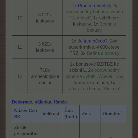
1x
Prosím nesahat
, 2x
podivuhodný bahama výběh
3 020x
10​
"Zambezi"
, 1x výběh pro
lebkovka​
luskouny, 1x
Bedna s
bonusy
1x
Je tam někdo?
, 24x
3 620x
11​
superkrmivo, 4 000x level
lebkovka​
TBZ, 3x
Bedna s bonusy
1x bonusové BZ/TBZ ke
710x
sklizni L, 2x
podivuhodný
12​
archeologické
bahama výběh "Wowei"
, 16x
náčiní​
farmářská mince, 1x
Zázračná bedna "Piccolo"
Dekorace, nálepka, řádek:
Název CZ /
Čas
Velikost
Zisk
Umístění
SK
(hod.)
Žertík
jeskynního