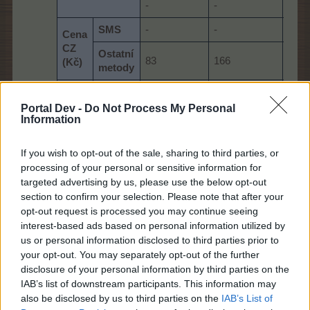
-
-
-
SMS
-
-
-
Cena
CZ
Ostatní
83
166
280
(Kč)
metody
SMS
-
-
-
Cena
Portal Dev -
Do Not Process My Personal
SK
Ostatní
Information
3,79
7,59
12,9
(
€
)
metody
If you wish to opt-out of the sale, sharing to third parties, or
Zakoupit lze
opakovaně
opakovaně
opa
processing of your personal or sensitive information for
targeted advertising by us, please use the below opt-out
27/1/22
section to confirm your selection. Please note that after your
opt-out request is processed you may continue seeing
INČUČUNA1959
,
Mřenka
,
Greg27141
a
1 další uživatel
tohle ocenili.
interest-based ads based on personal information utilized by
us or personal information disclosed to third parties prior to
your opt-out. You may separately opt-out of the further
Hlásná trouba
disclosure of your personal information by third parties on the
Board Administrator
IAB’s list of downstream participants. This information may
Team Farmerama CZ & SK
also be disclosed by us to third parties on the
IAB’s List of