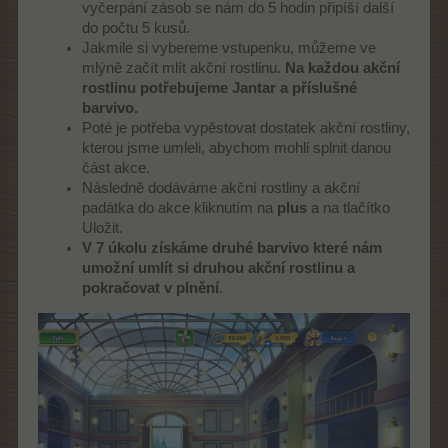
vyčerpání zásob se nám do 5 hodin připíší další
do počtu 5 kusů.
Jakmile si vybereme vstupenku, můžeme ve
mlýně začít mlít akční rostlinu.
Na každou akční
rostlinu potřebujeme Jantar a příslušné
barvivo.
Poté je potřeba vypěstovat dostatek akční rostliny,
kterou jsme umleli, abychom mohli splnit danou
část akce.
Následně dodáváme akční rostliny a akční
padátka do akce kliknutím na
plus
a na tlačítko
Uložit.
V 7 úkolu získáme druhé barvivo které nám
umožní umlít si druhou akční rostlinu a
pokračovat v plnění
.