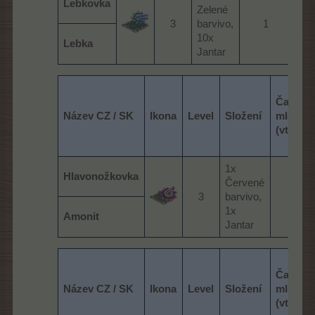
Lebkovka
Zelené
far
3​
barvivo,
1​
ba
10x
Lebka
Jantar
Čas
Název CZ / SK
Ikona
Level
Složení
mletí
(vteřiny
1x
Hlavonožkovka
Červené
3​
barvivo,
1​
1x
Amonit
Jantar
Čas
Název CZ / SK
Ikona
Level
Složení
mletí
(vteřiny