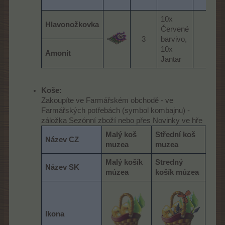
10x
Hlavonožkovka
Červené
3​
barvivo,
1​
10x
Amonit
Jantar
Koše:
Zakoupíte ve Farmářském obchodě - ve
Farmářských potřebách (symbol kombajnu) -
záložka Sezónní zboží nebo přes Novinky ve hře
Malý koš
Střední koš
Velk
Název CZ
muzea
muzea
muz
Malý košík
Stredný
Veľk
Název SK
múzea
košík múzea
múz
Ikona