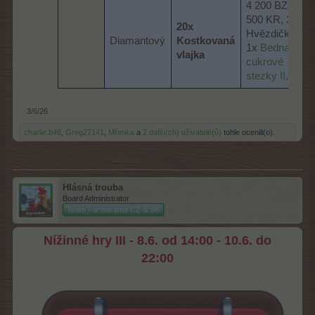
4 200 BZ, 1
500 KR, 3x
20x
Hvězdička,
Diamantový
Kostkovaná
1x
Bedna
vlajka
cukrové
stezky II
,
3/6/26
charlie.b46
,
Greg27141
,
Mřenka
a
2 další(ch) uživatelé(ů)
tohle ocenili(o).
Hlásná trouba
Board Administrator
Team Farmerama CZ & SK
Nížinné hry III - 8.6. od 14:00 - 10.6. do
22:00