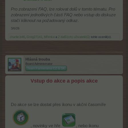
Pro zobrazení FAQ, lze rolovat dolů v tomto tématu. Pro
zobrazení jednotlivých částí FAQ nebo vstup do diskuze
stačí kliknout na požadovaný odkaz.
3/6/26
charlie.b46
,
Greg27141
,
Mřenka
a
2 další(ch) uživatelé(ů)
tohle ocenili(o).
Hlásná trouba
Board Administrator
Team Farmerama CZ & SK
Vstup do akce a popis akce
Do akce se lze dostat přes ikonu v akční časomíře
, novinky ve hře
, nebo ikonu