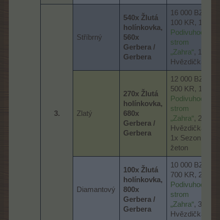
16 000 BZ, 6
540x Žlutá
100 KR, 1x
holínkovka,
Podivuhodný
Stříbrný
560x
strom
Gerbera /
„Zahra“
, 1x
Gerbera
Hvězdička
12 000 BZ, 4
500 KR, 1x
270x Žlutá
Podivuhodný
holínkovka,
strom
3.​
Zlatý
680x
„Zahra“
, 2x
Gerbera /
Hvězdička,
Gerbera
1x Sezonní
žeton
10 000 BZ, 3
100x Žlutá
700 KR, 2x
holínkovka,
Podivuhodný
Diamantový
800x
strom
Gerbera /
„Zahra“
, 3x
Gerbera
Hvězdička