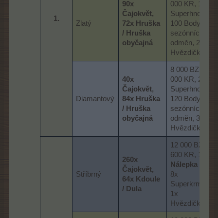
90x
000 KR, 14x
Čajokvět,
Superhnojivo,
1.​
Zlatý
72x Hruška
100 Body
/ Hruška
sezónních
obyčajná
odměn, 2x
Hvězdička
8 000 BZ, 3
40x
000 KR, 20x
Čajokvět,
Superhnojivo,
Diamantový
84x Hruška
120 Body
/ Hruška
sezónních
obyčajná
odměn, 3x
Hvězdička
12 000 BZ, 4
600 KR, 1x
260x
Nálepka 2
,
Čajokvět,
Stříbrný
8x
64x Kdoule
Superkrmivo,
/ Dula
1x
Hvězdička