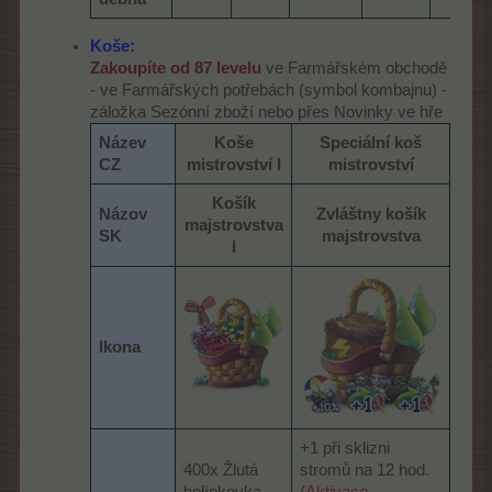
Koše:
Zakoupíte od 87 levelu
ve Farmářském obchodě
- ve Farmářských potřebách (symbol kombajnu) -
záložka Sezónní zboží nebo přes Novinky ve hře
Název
Koše
Speciální koš
CZ
mistrovství I
mistrovství
Košík
Názov
Zvláštny košík
majstrovstva
SK
majstrovstva
I
Ikona
+1 při sklizni
400x Žlutá
stromů na 12 hod.
holínkovka
(
Aktivace