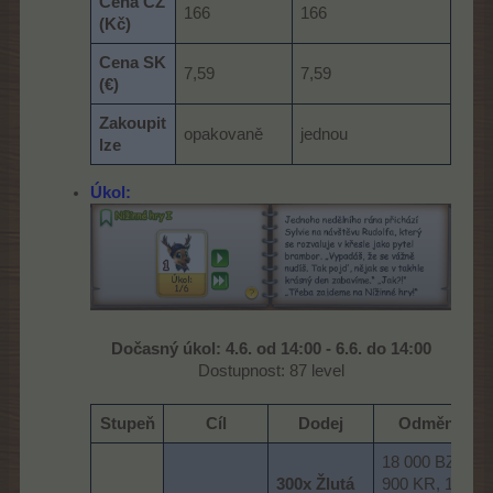
Cena CZ
166
166
(Kč)
Cena SK
7,59
7,59
(€)
Zakoupit
opakovaně
jednou
lze
Úkol:
Dočasný úkol:
4.6. od 14:00 - 6.6. do 14:00
Dostupnost: 87 level​
Stupeň​
Cíl​
Dodej​
Odměna​
18 000 BZ, 6
300x Žlutá
900 KR, 10x