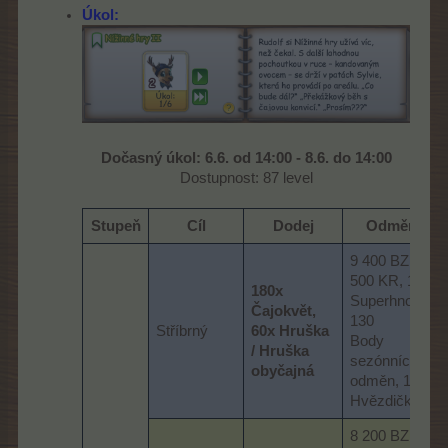
Úkol:
Dočasný úkol:
6.6. od 14:00 - 8.6. do 14:00
Dostupnost: 87 level​
Stupeň​
Cíl​
Dodej​
Odměna​
9 400 BZ, 3
500 KR, 10x
180x
Superhnojivo,
Čajokvět,
130
Stříbrný
60x Hruška
Body
/ Hruška
sezónních
obyčajná
odměn, 1x
Hvězdička
8 200 BZ, 3