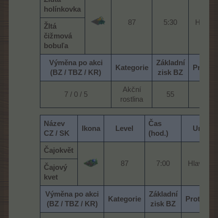
holínkovka
87​
5:30​
Hlavní 
Žltá
čižmová
bobuľa
Výměna po akci
Základní
Kategorie
Protih
(BZ / TBZ / KR)
zisk BZ
Akční
7 / 0 / 5​
55​
28
rostlina​
Název
Čas
Ikona
Level
Umístě
CZ / SK
(hod.)
Čajokvět
87​
7:00​
Hlavní lo
Čajový
kvet
Výměna po akci
Základní
Kategorie
Protihod
(BZ / TBZ / KR)
zisk BZ