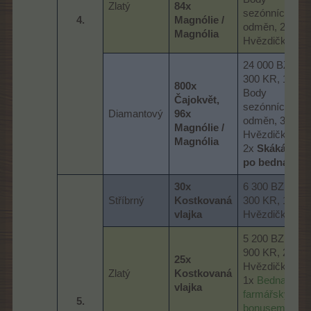
Zlatý
84x
sezónních
4.​
Magnólie /
odměn, 2x
Magnólia
Hvězdička
24 000 BZ, 9
300 KR, 165x
800x
Body
Čajokvět,
sezónních
Diamantový
96x
odměn, 3x
Magnólie /
Hvězdička,
Magnólia
2x
Skákání
po bednách
30x
6 300 BZ, 2
Stříbrný
Kostkovaná
300 KR, 1x
vlajka
Hvězdička
5 200 BZ, 1
900 KR, 2x
25x
Hvězdička,
Zlatý
Kostkovaná
1x
Bedna s
vlajka
farmářským
5.​
bonusem I