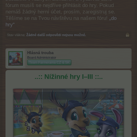
fórum musíš se nejdříve přihlásit do hry. Pokud
nemáš žádný herní účet, prosím, zaregistruj se.
Těšíme se na Tvou návštěvu na našem fóru!
„do
hry“
Stav vlákna:
Žádné další odpovědi nejsou možné.
Hlásná trouba
Board Administrator
Team Farmerama CZ & SK
..::
Nížinné hry
I–III
::..