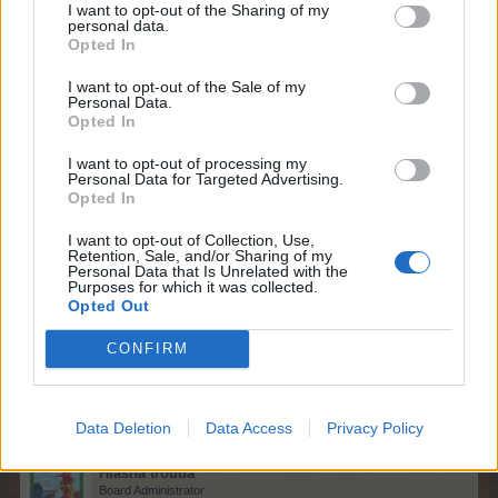
I want to opt-out of the Sharing of my
Stříbrný
Prázdná
500 KR, 1x
personal data.
bedna
Hvězdička
Opted In
5 700 BZ, 2
I want to opt-out of the Sale of my
55x
Personal Data.
100 KR, 2x
Zlatý
Prázdná
Opted In
Hvězdička,
bedna
6.​
1x Parní los
I want to opt-out of processing my
Personal Data for Targeted Advertising.
4 700 BZ, 1
Opted In
700 KR, 3x
45x
Hvězdička,
I want to opt-out of Collection, Use,
Diamantový
Prázdná
1x Kupón na
Retention, Sale, and/or Sharing of my
bedna
Personal Data that Is Unrelated with the
pomocníky
Purposes for which it was collected.
(12 hod.)
Opted Out
CONFIRM
3/6/26
charlie.b46
,
Greg27141
,
Mřenka
a
2 další(ch) uživatelé(ů)
tohle ocenili(o).
Data Deletion
Data Access
Privacy Policy
Hlásná trouba
Board Administrator