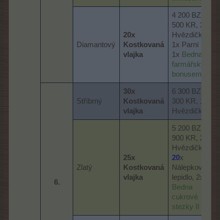
4 200 BZ, 1
500 KR, 3x
20x
Hvězdička,
Diamantový
Kostkovaná
1x Parní los,
vlajka
1x
Bedna s
farmářským
bonusem I
30x
6 300 BZ, 2
Stříbrný
Kostkovaná
300 KR, 1x
vlajka
Hvězdička
5 200 BZ, 1
900 KR, 2x
Hvězdička,
25x
20
x
Zlatý
Kostkovaná
Nálepkové
vlajka
lepidlo, 2x
6.​
Bedna
cukrové
stezky II