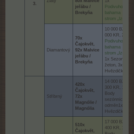
Zlatý
80x Malvice
1x
3.​
jeřábu /
Podivuhodný
Brekyňa
bahama
strom „Izola“
10 000 BZ, 4
000 KR, 2x
70x
Podivuhodný
Čajokvět,
bahama
Diamantový
92x Malvice
strom „Izola“
,
jeřábu /
1x Sezonní
Brekyňa
žeton, 3x
Hvězdička
14 000 BZ, 5
420x
300 KR, 130x
Čajokvět,
Body
Stříbrný
72x
sezónních
Magnólie /
odměn1x
Magnólia
Hvězdička
17 000 BZ, 6
510x
400 KR, 145x
Čajokvět,
Body