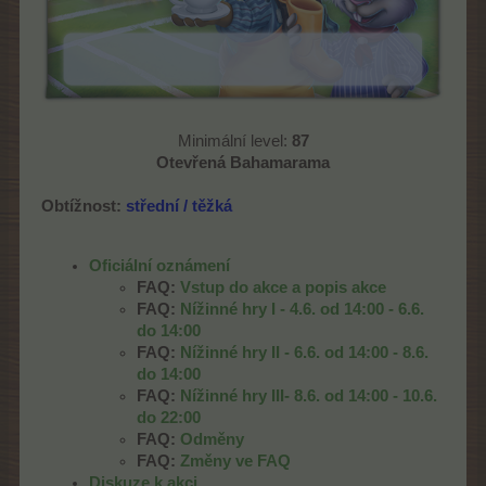
Minimální level:
87
Otevřená Bahamarama
Obtížnost:
střední /
těžká
Oficiální oznámení
FAQ:
Vstup do akce a popis akce
FAQ:
Nížinné hry I - 4.6. od 14:00 - 6.6.
do 14:00
FAQ:
Nížinné hry
II - 6.6. od 14:00 - 8.6.
do 14:00
FAQ:
Nížinné hry
III- 8.6. od 14:00 - 10.6.
do 22:00
FAQ:
Odměny
FAQ:
Změny ve FAQ
Diskuze k akci