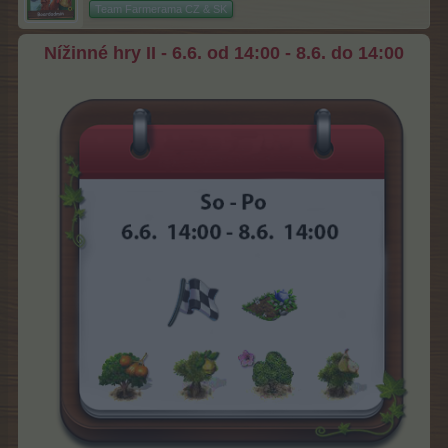
Team Farmerama CZ & SK
Nížinné hry II - 6.6. od 14:00 - 8.6. do 14:00