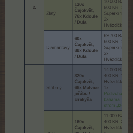
10 000 BZ, 3
130x
2.​
800 KR, 10x
Čajokvět,
Zlatý
Superkrmivo,
76x Kdoule
2x
/ Dula
Hvězdička
69 700 BZ, 3
60x
600 KR, 12x
Čajokvět,
Diamantový
Superkrmivo,
88x Kdoule
3x
/ Dula
Hvězdička
14 000 BZ, 5
320x
400 KR, 1x
Čajokvět,
Hvězdička,
Stříbrný
68x Malvice
1x
jeřábu /
Podivuhodný
Brekyňa
bahama
strom „Izola“
11 000 BZ, 4
160x
400 KR, 2x
Čajokvět,
Hvězdička,