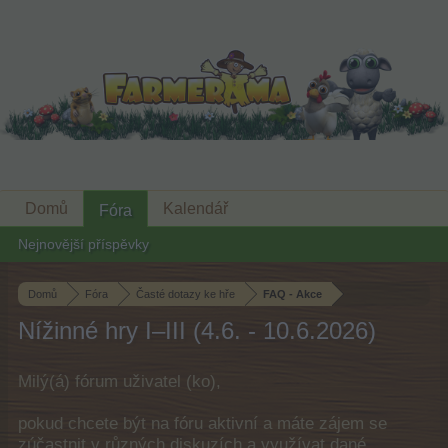
Domů
Kalendář
Fóra
Nejnovější příspěvky
Domů
Fóra
Časté dotazy ke hře
FAQ - Akce
Nížinné hry I–III (4.6. - 10.6.2026)
Milý(á) fórum uživatel (ko),
pokud chcete být na fóru aktivní a máte zájem se
zúčastnit v různých diskuzích a využívat dané