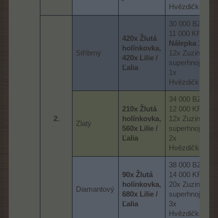
Hvězdička
30 000 BZ,
11 000 KR,
420x Žlutá
Nálepka 1
,
holínkovka,
Stříbrný
12x Zuzino
420x Lilie /
superhnojivo,
Ľalia
1x
Hvězdička
34 000 BZ,
210x Žlutá
12 000 KR,
2.​
holínkovka,
12x Zuzino
Zlatý
560x Lilie /
superhnojivo,
Ľalia
2x
Hvězdička
38 000 BZ,
90x Žlutá
14 000 KR,
holínkovka,
20x Zuzino
Diamantový
680x Lilie /
superhnojivo,
Ľalia
3x
Hvězdička