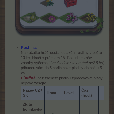
Rostlina:
Na začátku hráči dostanou akční rostliny v počtu
10 ks. Hráči s prémiem 15. Pokud se vaše
zásoby vyčerpají (
ve Stodole stav méně než 5 ks)
přibudou vám do 5 hodin nové plodiny do počtu 5
ks.
Důležité:
než začnete plodinu zpracovávat, vždy
nejprve zasejte
Název CZ /
Čas
Ikona
Level
Umís
SK
(hod.)
Žlutá
holínkovka