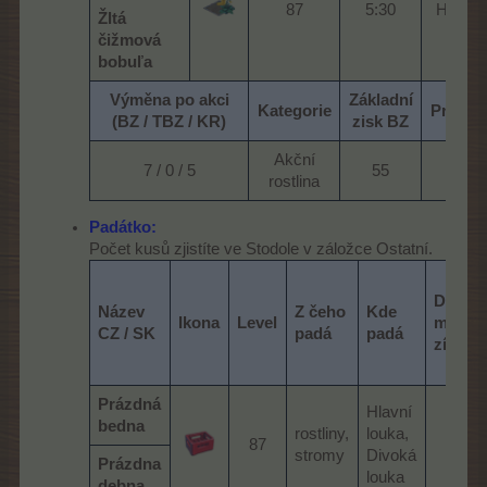
87​
5:30​
Hlavní 
Žltá
čižmová
bobuľa
Výměna po akci
Základní
Kategorie
Protih
(BZ / TBZ / KR)
zisk BZ
Akční
7 / 0 / 5​
55​
28
rostlina​
Padátko:
Počet kusů zjistíte ve Stodole v záložce Ostatní.
Další
Název
Z čeho
Kde
Ikona
Level
možno
CZ / SK
padá
padá
získán
Prázdná
Hlavní
bedna
rostliny,
louka,
87​
Koše
stromy
Divoká
Prázdna
louka
debna