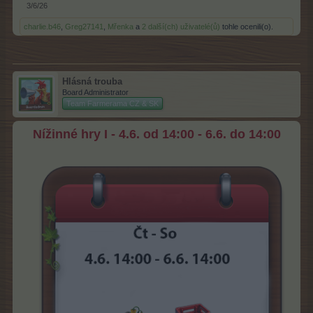
3/6/26
charlie.b46
,
Greg27141
,
Mřenka
a
2 další(ch) uživatelé(ů)
tohle ocenili(o).
Hlásná trouba
Board Administrator
Team Farmerama CZ & SK
Nížinné hry I - 4.6. od 14:00 - 6.6. do 14:00