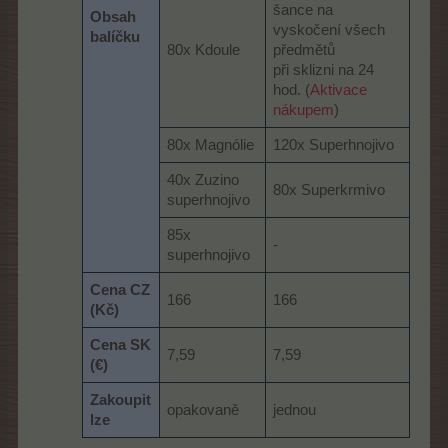
šance na
Obsah
vyskočení všech
balíčku
80x Kdoule
předmětů
při sklizni na 24
hod. (
Aktivace
nákupem
)
80x Magnólie
120x Superhnojivo
40x Zuzino
80x Superkrmivo
superhnojivo
85x
-
superhnojivo
Cena CZ
166
166
(Kč)
Cena SK
7,59
7,59
(€)
Zakoupit
opakovaně
jednou
lze