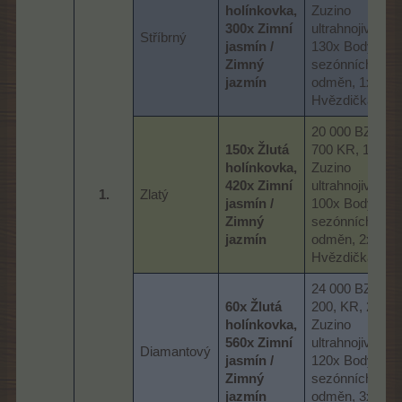
holínkovka,
Zuzino
300x Zimní
ultrahnojivo,
Stříbrný
jasmín /
130x Body
Zimný
sezónních
jazmín
odměn, 1x
Hvězdička
20 000 BZ, 7
150x Žlutá
700 KR, 14x
holínkovka,
Zuzino
420x Zimní
ultrahnojivo,
1.​
Zlatý
jasmín /
100x Body
Zimný
sezónních
jazmín
odměn, 2x
Hvězdička
24 000 BZ, 9
60x Žlutá
200, KR, 20x
holínkovka,
Zuzino
560x Zimní
ultrahnojivo,
Diamantový
jasmín /
120x Body
Zimný
sezónních
jazmín
odměn, 3x