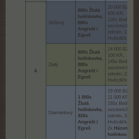
20 000 BZ, 7
660x Žlutá
600 KR,
holínkovka,
130x Body
Stříbrný
680x
sezónních
Angrešt /
odměn, 1x
Egreš
Hvězdička
24 000 BZ, 9
800x Žlutá
100 KR,
holínkovka,
145x Body
Zlatý
800x
sezónních
4.​
Angrešt /
odměn, 2x
Egreš
Hvězdička
29 000 BZ,
1 000x
11 000 KR,
Žlutá
165x Body
holínkovka,
sezónních
Diamantový
920x
odměn, 3x
Angrešt /
Hvězdička,
Egreš
2x
Házení
holínkou