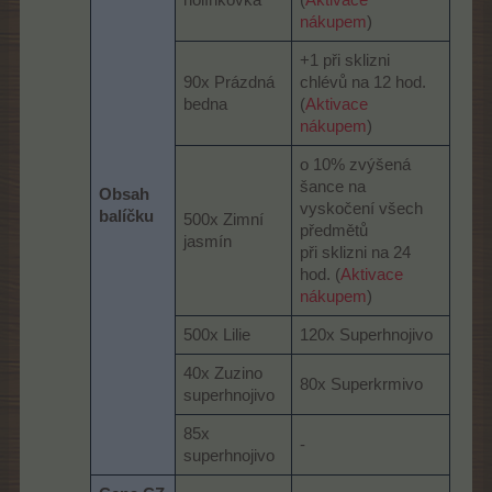
nákupem
)
+1 při sklizni
90x Prázdná
chlévů na 12 hod.
bedna
(
Aktivace
nákupem
)
o 10% zvýšená
šance na
Obsah
vyskočení všech
balíčku
500x Zimní
předmětů
jasmín
při sklizni na 24
hod. (
Aktivace
nákupem
)
500x Lilie
120x Superhnojivo
40x Zuzino
80x Superkrmivo
superhnojivo
85x
-
superhnojivo