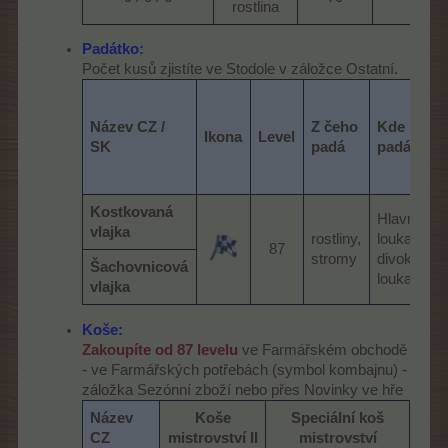
rostlina​
Padátko:
Počet kusů zjistíte ve Stodole v záložce Ostatní.
D
Název CZ /
Z čeho
Kde
Ikona
Level
m
SK
padá
padá
z
Kostkovaná
Hlavní
vlajka
rostliny,
louka,
87​
stromy
divoká
Šachovnicová
louka
vlajka
Koše:
Zakoupíte od 87 levelu
ve Farmářském obchodě
- ve Farmářských potřebách (symbol kombajnu) -
záložka Sezónní zboží nebo přes Novinky ve hře
Název
Koše
Speciální koš
CZ
mistrovství II
mistrovství