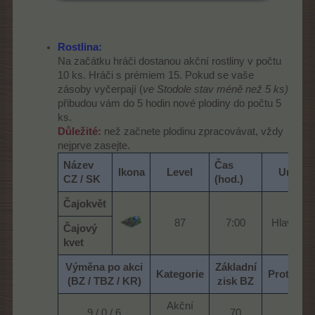
Rostlina:
Na začátku hráči dostanou akční rostliny v počtu
10 ks. Hráči s prémiem 15. Pokud se vaše
zásoby vyčerpají (
ve Stodole stav méně než 5 ks)
přibudou vám do 5 hodin nové plodiny do počtu 5
ks.
Důležité:
než začnete plodinu zpracovávat, vždy
nejprve zasejte.
Název
Čas
Ikona
Level
Umístě
CZ / SK
(hod.)
Čajokvět
87​
7:00​
Hlavní lo
Čajový
kvet
Výměna po akci
Základní
Kategorie
Protihod
(BZ / TBZ / KR)
zisk BZ
Akční
9 / 0 / 6​
70​
35​