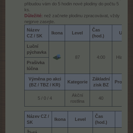
přibudou vám do 5 hodin nové plodiny do počtu 5
ks.
Důležité:
než začnete plodinu zpracovávat, vždy
nejprve zasejte.
Název
Čas
Ikona
Level
Umístě
CZ / SK
(hod.)
Luční
pýchavka
87​
4:00​
Hlavní lo
Prašivka
lúčna
Výměna po akci
Základní
Kategorie
Protihod
(BZ / TBZ / KR)
zisk BZ
Akční
5 / 0 / 4​
40​
20​
rostlina​
Název CZ /
Čas
Ikona
Level
Umís
SK
(hod.)
Žlutá