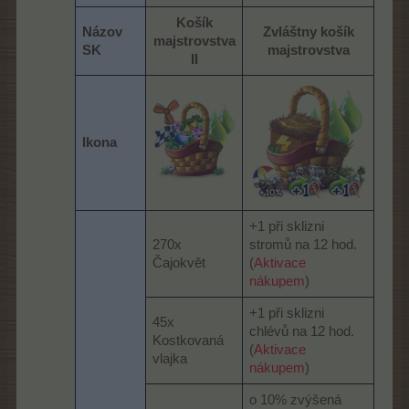
Košík
Názov
Zvláštny košík
majstrovstva
SK
majstrovstva
II
Ikona
+1 při sklizni
270x
stromů na 12 hod.
Čajokvět
(
Aktivace
nákupem
)
+1 při sklizni
45x
chlévů na 12 hod.
Kostkovaná
(
Aktivace
vlajka
nákupem
)
o 10% zvýšená