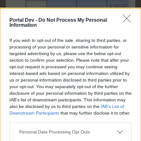
5 700 BZ, 2
55x
100 KR, 1x
Stříbrný
Prázdná
hvězdička,
Portal Dev -
Do Not Process My Personal
Information
bedna
1x Párty
lístek
If you wish to opt-out of the sale, sharing to third parties, or
4 700 BZ, 1
processing of your personal or sensitive information for
700 KR, 2x
45x
targeted advertising by us, please use the below opt-out
hvězdička,
Zlatý
Prázdná
section to confirm your selection. Please note that after your
1x
Bedna s
bedna
opt-out request is processed you may continue seeing
5.​
farmářským
interest-based ads based on personal information utilized by
bonusem I
us or personal information disclosed to third parties prior to
3 600 BZ, 1
your opt-out. You may separately opt-out of the further
300 KR, 3x
disclosure of your personal information by third parties on the
hvězdička,
IAB’s list of downstream participants. This information may
35x
2x Párty
also be disclosed by us to third parties on the
IAB’s List of
Diamantový
Prázdná
lístek, 1x
Downstream Participants
that may further disclose it to other
bedna
Bedna s
third parties.
farmářským
bonusem I
Personal Data Processing Opt Outs
65x
6 800 BZ, 2