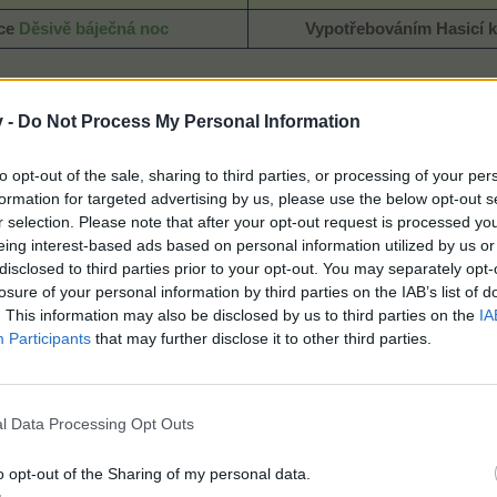
ce
Děsivě báječná noc
Vypotřebováním
Hasicí 
v -
Do Not Process My Personal Information
to opt-out of the sale, sharing to third parties, or processing of your per
formation for targeted advertising by us, please use the below opt-out s
Drcení dýní
r selection. Please note that after your opt-out request is processed y
eing interest-based ads based on personal information utilized by us or
disclosed to third parties prior to your opt-out. You may separately opt-
losure of your personal information by third parties on the IAB’s list of
. This information may also be disclosed by us to third parties on the
IA
Participants
that may further disclose it to other third parties.
-
22:00
l Data Processing Opt Outs
51x level BZ/TBZ
o opt-out of the Sharing of my personal data.
-​