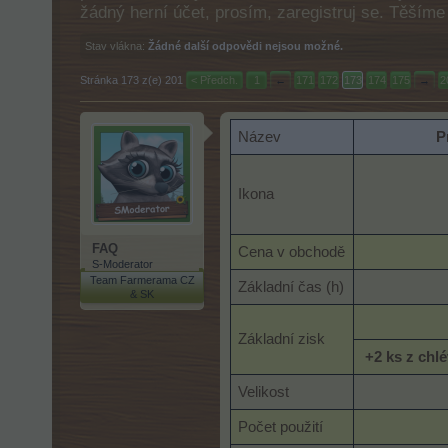
žádný herní účet, prosím, zaregistruj se. Těším
Stav vlákna:
Žádné další odpovědi nejsou možné.
Stránka 173 z(e) 201
< Předch.
1
←
171
172
173
174
175
→
2
Název
P
Ikona
FAQ
Cena v obchodě
S-Moderator
Team Farmerama CZ
Základní čas (h)
& SK
Základní zisk
+2 ks z chl
Velikost
Počet použití