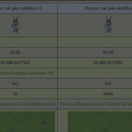
č mě jako králíka (+)
Roztoč mě jako králíka
-
-
23:00
23:00
20 000 BZ/TBZ
15 000
BZ/TBZ
 farmářskými zásobami XII
-
1x1
1x1
3x
stálá
amarama
/
Strašidelný dům
Farma
/
Bahamarama
/
Nebe
/
Straš