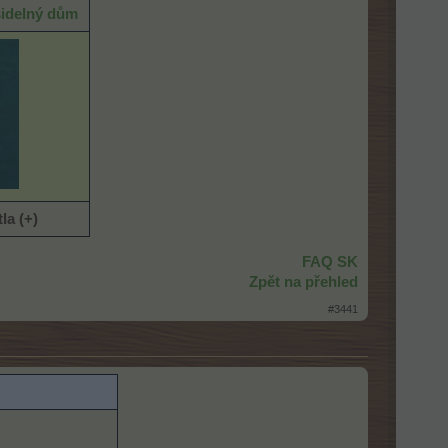
idelný dům
tla
(+)
FAQ SK
Zpět na přehled
#3441