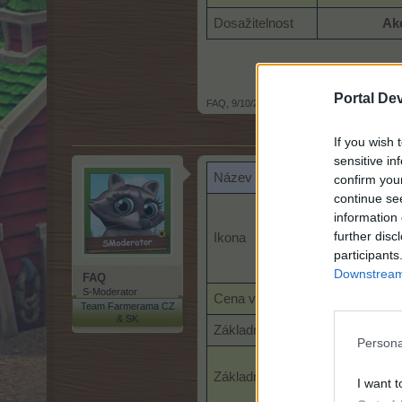
Dosažitelnost
Ak
Portal De
FAQ
,
9/10/24
If you wish 
sensitive in
Název
confirm you
continue se
information 
further disc
Ikona
participants
Downstream 
FAQ
S-Moderator
Cena v obchodě
Team Farmerama CZ
& SK
Základní čas (h)
Persona
Základní zisk
I want t