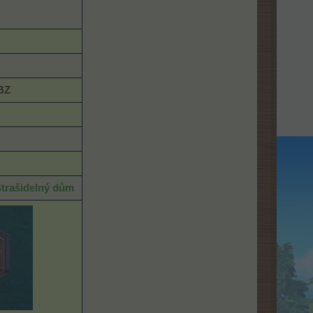
BZ
trašidelný dům