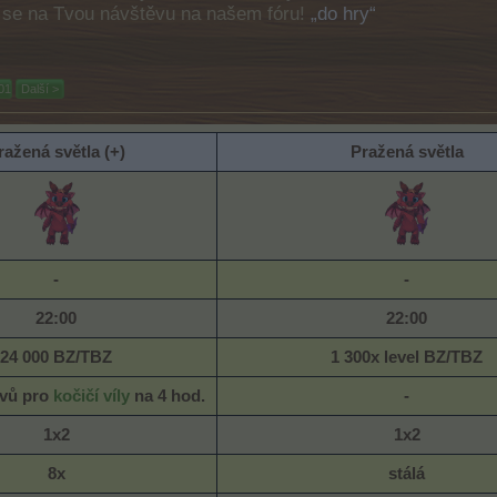
e se na Tvou návštěvu na našem fóru!
„do hry“
01
Další >
ražená světla
(+)
Pražená světla
-
-
22:00
22:00
24 000 BZ/TBZ
1 300x level
BZ/TBZ
évů pro
kočičí víly
na 4 hod.
-
1x2
1x2
8x
stálá