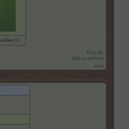
rálíka
(+)
FAQ SK
Zpět na přehled
#3444
e