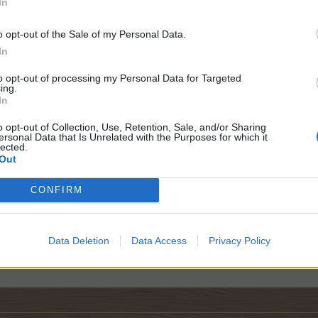
In
2x2
o opt-out of the Sale of my Personal Data.
20x
In
rma
/
Bahamarama
to opt-out of processing my Personal Data for Targeted
ing.
In
o opt-out of Collection, Use, Retention, Sale, and/or Sharing
ersonal Data that Is Unrelated with the Purposes for which it
lected.
Out
CONFIRM
ousedy:
Podzim
(10.10.2024)
Data Deletion
Data Access
Privacy Policy