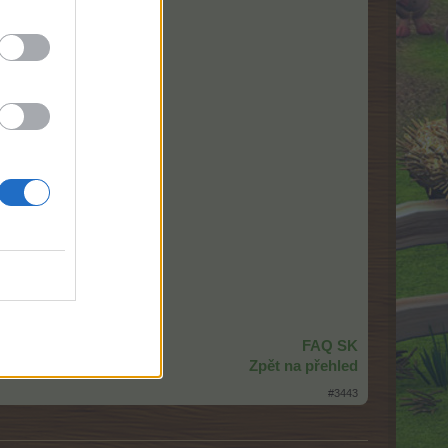
FAQ SK
Zpět na přehled
#3443