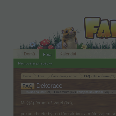
Domů
Kalendář
Fóra
Nejnovější příspěvky
Domů
Fóra
Časté dotazy ke hře
FAQ - Hra a fórum (CZ)
Dekorace
FAQ
Diskuze na fóru '
FAQ - Hra a fórum (CZ)
' zahájená uživatelem
FAQ
,
6/1
Milý(á) fórum uživatel (ko),
pokud chcete být na fóru aktivní a máte zájem s