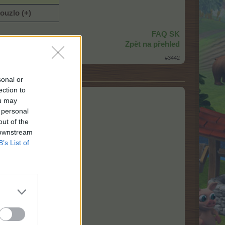
kouzlo
(+)
FAQ SK
Zpět na přehled
#3442
sonal or
ection to
ou may
 personal
out of the
 downstream
B’s List of