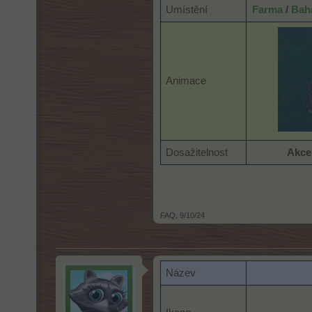
Umístění
Farma
/
Bah
Animace
Dosažitelnost
Akc
FAQ
,
9/10/24
Název