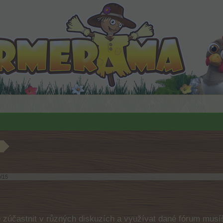
0/15
.
e zúčastnit v různých diskuzích a využívat dané fórum musíš