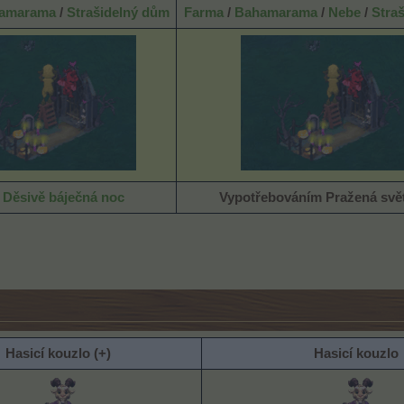
amarama
/
Strašidelný dům
Farma
/
Bahamarama
/
Nebe
/
Straš
e
Děsivě báječná noc
Vypotřebováním
Pražená svě
Hasicí kouzlo
(+)
Hasicí kouzlo