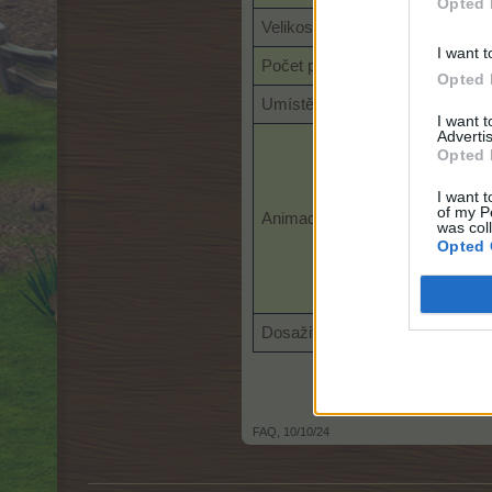
Opted 
Velikost
I want t
Počet použití
Opted 
Umístění
Fa
I want 
Advertis
Opted 
I want t
of my P
Animace
was col
Opted 
Dosažitelnost
Dárek pro s
FAQ
,
10/10/24