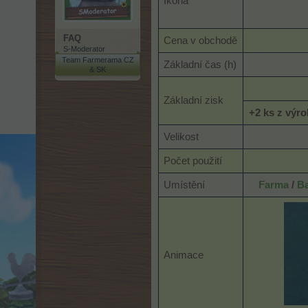
Ikona
FAQ
Cena v obchodě
S-Moderator
Team Farmerama CZ
Základní čas (h)
& SK
Základní zisk
+2 ks z výro
Velikost
Počet použití
Umístění
Farma
/
B
Animace