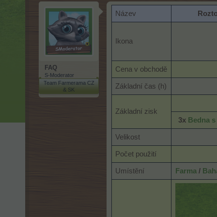
Název
Rozto
Ikona
FAQ
Cena v obchodě
S-Moderator
Team Farmerama CZ
Základní čas (h)
& SK
Základní zisk
3x
Bedna s
Velikost
Počet použití
Umístění
Farma
/
Bah