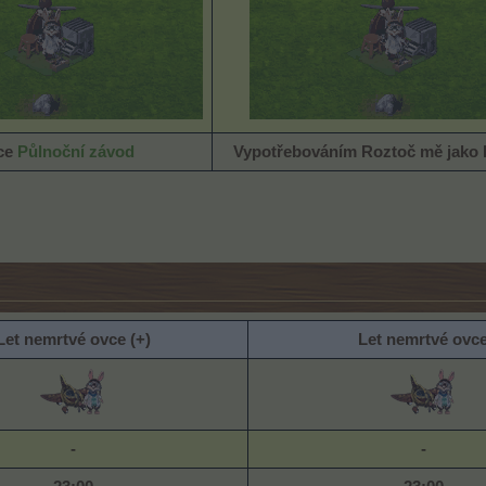
ce
Půlnoční závod
Vypotřebováním
Roztoč mě jako k
Let nemrtvé ovce (+)
Let nemrtvé ovc
-
-