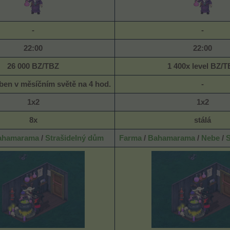
-
-
22:00
22:00
26 000 BZ/TBZ
1 400x level
BZ/T
ben v měsíčním světě na 4 hod.
-
1x2
1x2
8x
stálá
ahamarama
/
Strašidelný dům
Farma
/
Bahamarama
/
Nebe
/
S