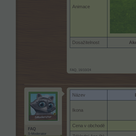
Animace
Dosažitelnost
Ak
FAQ
,
16/10/24
Název
Ikona
Cena v obchodě
FAQ
S-Moderator