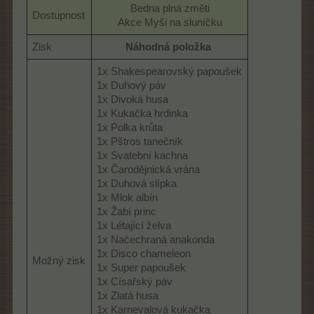
Bedna plná změti
Dostupnost
Akce Myši na sluníčku​
Zisk
Náhodná položka
1x Shakespearovský papoušek
1x Duhový páv
1x Divoká husa
1x Kukačka hrdinka
1x Polka krůta
1x Pštros tanečník
1x Svatební kachna
1x Čarodějnická vrána
1x Duhová slípka
1x Mlok albín
1x Žabí princ
1x Létající želva
1x Načechraná anakonda
1x Disco chameleon
Možný zisk
1x Super papoušek
1x Císařský páv
1x Zlatá husa
1x Karnevalová kukačka