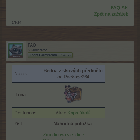
FAQ SK
Zpět na začátek
1/9/24
FAQ
S-Moderator
Team Farmerama CZ & SK
Bedna ziskových předmětů
Název
lootPackage264​
Ikona
Dostupnost
Akce
Kopa úkolů
Zisk
Náhodná položka
Zmrzlinová veselice