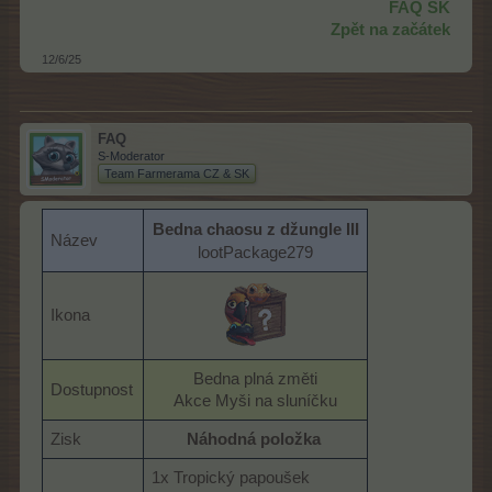
FAQ SK
Zpět na začátek
12/6/25
FAQ
S-Moderator
Team Farmerama CZ & SK
Bedna chaosu z džungle III
Název
lootPackage279
Ikona
Bedna plná změti
Dostupnost
Akce Myši na sluníčku​
Zisk
Náhodná položka
1x Tropický papoušek