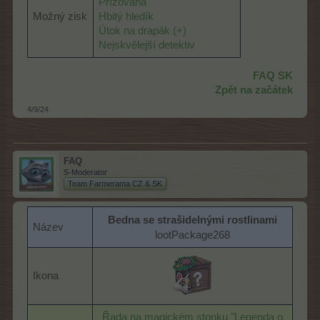
Přízovaná
Možný zisk
Hbitý hledík
Útok na drapák (+)
Nejskvělejší detektiv
FAQ SK
Zpět na začátek
4/9/24
FAQ
S-Moderator
Team Farmerama CZ & SK
Bedna se strašidelnými rostlinami
Název
lootPackage268
Ikona
Řada na magickém stonku "Legenda o