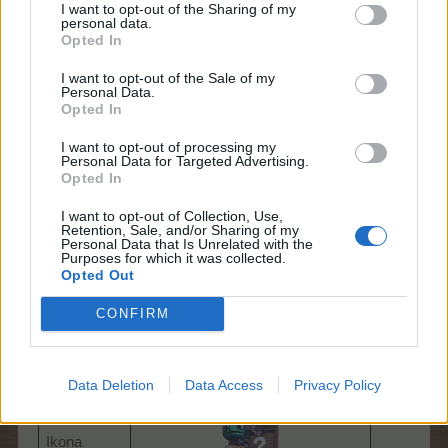
1x Bílá vrána
I want to opt-out of the Sharing of my
1x Mexická vrána
personal data.
Opted In
1x Klepto vrána
1x Odsouzená vrána
I want to opt-out of the Sale of my
1x Asijská vrána
Personal Data.
1x Čarodějnická vrána
Opted In
1x Lukostřelecká vrána
I want to opt-out of processing my
Personal Data for Targeted Advertising.
FAQ SK
Opted In
Zpět na začátek
15/5/25
I want to opt-out of Collection, Use,
Retention, Sale, and/or Sharing of my
Personal Data that Is Unrelated with the
Purposes for which it was collected.
Opted Out
FAQ
S-Moderator
CONFIRM
Team Farmerama CZ & SK
Bedna s plazy I
Název
Data Deletion
Data Access
Privacy Policy
lootPackage275​
Ikona