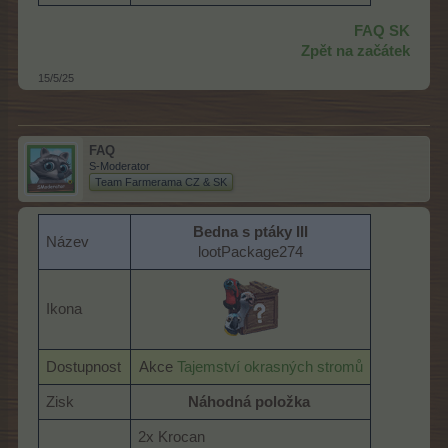
FAQ SK
Zpět na začátek
15/5/25
FAQ
S-Moderator
Team Farmerama CZ & SK
Bedna s ptáky III
Název
lootPackage274​
Ikona
Dostupnost
Akce
Tajemství okrasných stromů
Zisk
Náhodná položka
2x Krocan