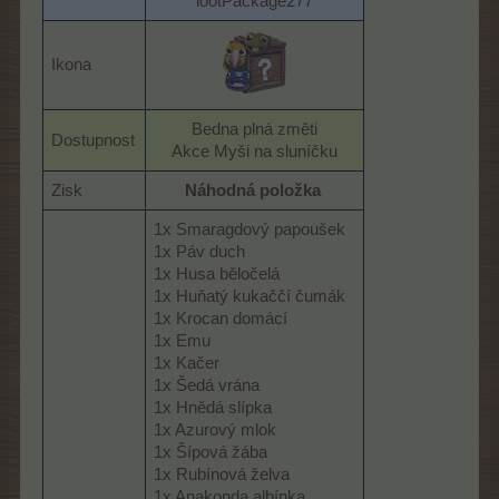
lootPackage277
Ikona
Bedna plná změti
Dostupnost
Akce Myši na sluníčku​
Zisk
Náhodná položka
1x Smaragdový papoušek
1x Páv duch
1x Husa běločelá
1x Huňatý kukaččí čumák
1x Krocan domácí
1x Emu
1x Kačer
1x Šedá vrána
1x Hnědá slípka
1x Azurový mlok
1x Šípová žába
1x Rubínová želva
1x Anakonda albínka