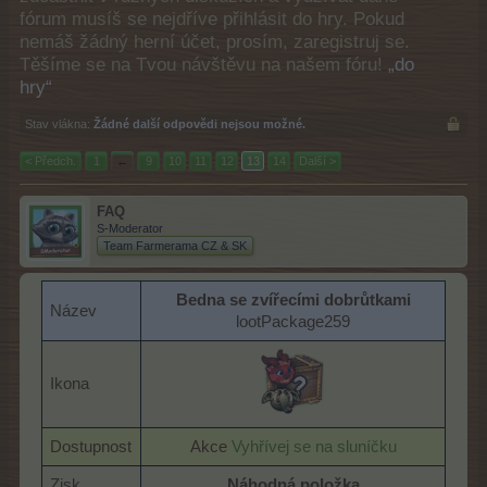
fórum musíš se nejdříve přihlásit do hry. Pokud
nemáš žádný herní účet, prosím, zaregistruj se.
Těšíme se na Tvou návštěvu na našem fóru!
„do
hry“
Stav vlákna:
Žádné další odpovědi nejsou možné.
< Předch.
1
←
9
10
11
12
13
14
Další >
FAQ
S-Moderator
Team Farmerama CZ & SK
Bedna se zvířecími dobrůtkami
Název
lootPackage259​
Ikona
Dostupnost
Akce
Vyhřívej se na sluníčku
Zisk
Náhodná položka