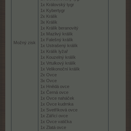
1x Královský tygr
1x Kybertygr
2x Králík
3x Králík
1x Králík beranovitý
1x Mazlivý králík
1x Falešný králík
Možný zisk
1x Ustrašený králík
1x Králík lyžař
1x Kouzelný králík
1x Vrtulkový králík
1x Velikonoční králík
2x Ovce
3x Ovce
1x Hnědá ovce
1x Černá ovce
1x Ovce naháček
1x Ovce kudrnka
1x Svetříková ovce
1x Zářící ovce
1x Ovce vatička
1x Zlatá ovce