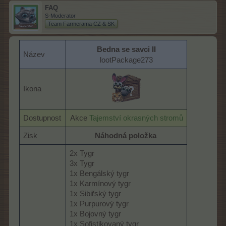
FAQ
S-Moderator
Team Farmerama CZ & SK
Bedna se savci II
Název
lootPackage273
Ikona
Dostupnost
Akce
Tajemství okrasných stromů
Zisk
Náhodná položka
2x Tygr
3x Tygr
1x Bengálský tygr
1x Karmínový tygr
1x Sibiřský tygr
1x Purpurový tygr
1x Bojovný tygr
1x Sofistikovaný tygr