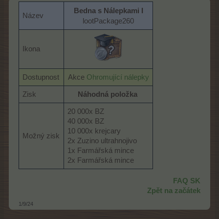
Bedna s Nálepkami I
Název
lootPackage260
Ikona
Dostupnost
Akce
Ohromující nálepky
Zisk
Náhodná položka
20 000x BZ
40 000x BZ
10 000x krejcary
Možný zisk
2x Zuzino ultrahnojivo
1x Farmářská mince
2x Farmářská mince
FAQ SK
Zpět na začátek
1/9/24