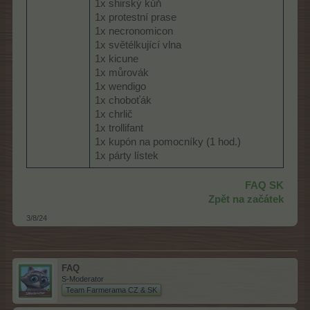
1x shirský kůň
1x protestní prase
1x necronomicon
1x světélkující vlna
1x kicune
1x můrovák
1x wendigo
1x choboťák
1x chrlič
1x trollifant
1x kupón na pomocníky (1 hod.)
1x párty lístek​
FAQ SK
Zpět na začátek
3/8/24
FAQ
S-Moderator
Team Farmerama CZ & SK