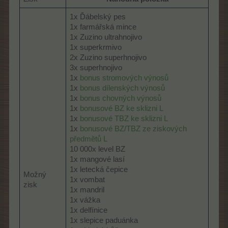
1x Ďábelský pes
1x farmářská mince
1x Zuzino ultrahnojivo
1x superkrmivo
2x Zuzino superhnojivo
3x superhnojivo
1x
bonus stromových výnosů
1x
bonus dílenských výnosů
1x
bonus chovných výnosů
1x
bonusové BZ ke sklizni L
1x
bonusové TBZ ke sklizni L
1x
bonusové BZ/TBZ ze ziskových
předmětů L
10 000x level BZ
1x mangové lasí
1x letecká čepice
Možný
1x vombat
zisk
1x mandril
1x vážka
1x delfínice
1x slepice paduánka