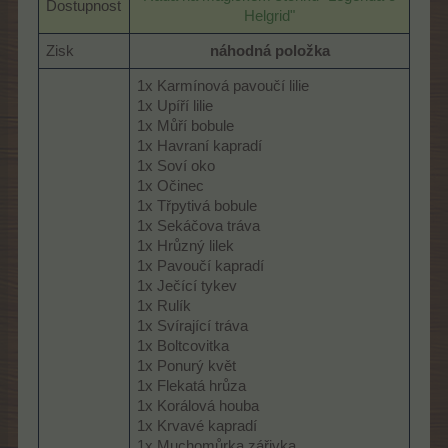
Dostupnost
Helgrid"
Zisk
náhodná položka
1x Karmínová pavoučí lilie
1x Upíří lilie
1x Můří bobule
1x Havraní kapradí
1x Soví oko
1x Očinec
1x Třpytivá bobule
1x Sekáčova tráva
1x Hrůzný lilek
1x Pavoučí kapradí
1x Ječící tykev
1x Rulík
1x Svírající tráva
1x Boltcovitka
1x Ponurý květ
1x Flekatá hrůza
1x Korálová houba
1x Krvavé kapradí
1x Muchomůrka zářivka