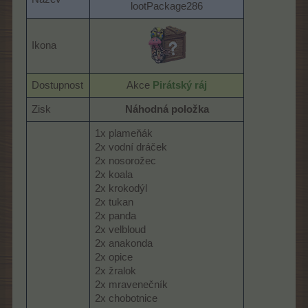
lootPackage286​
Ikona
Dostupnost
Akce
Pirátský ráj
Zisk
Náhodná položka
1x plameňák
2x vodní dráček
2x nosorožec
2x koala
2x krokodýl
2x tukan
2x panda
2x velbloud
2x anakonda
2x opice
2x žralok
2x mravenečník
2x chobotnice