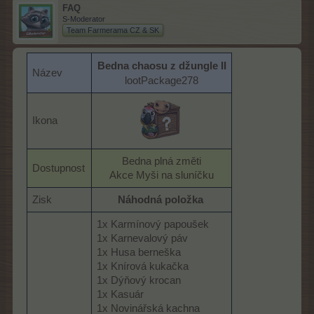
FAQ
S-Moderator
Team Farmerama CZ & SK
Bedna chaosu z džungle II
Název
lootPackage278
Ikona
​
Bedna plná změti
Dostupnost
Akce Myši na sluníčku​
Zisk
Náhodná položka
1x Karmínový papoušek
1x Karnevalový páv
1x Husa berneška
1x Knírová kukačka
1x Dýňový krocan
1x Kasuár
1x Novinářská kachna