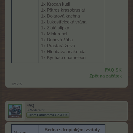
1x Krocan kutil
1x Pštros krasobruslař
1x Dolarová kachna
1x Lukostřelecká vrána
1x Zlatá slípka
1x Mlok rebel
1x Duhová žába
1x Prastará želva
1x Hloubavá anakonda
1x Kýchací chameleon
FAQ SK
Zpět na začátek
12/6/25
FAQ
S-Moderator
Team Farmerama CZ & SK
Bedna s tropickými zvířaty
Název