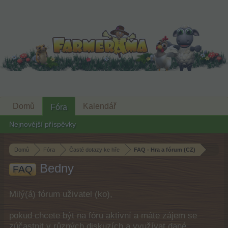
Domů
Kalendář
Fóra
Nejnovější příspěvky
Domů
Fóra
Časté dotazy ke hře
FAQ - Hra a fórum (CZ)
Bedny
FAQ
Milý(á) fórum uživatel (ko),
pokud chcete být na fóru aktivní a máte zájem se
zúčastnit v různých diskuzích a využívat dané