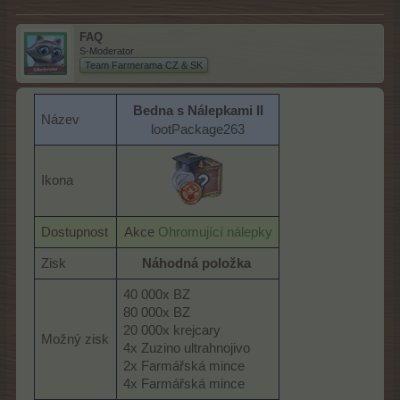
FAQ
S-Moderator
Team Farmerama CZ & SK
Bedna s Nálepkami II
Název
lootPackage263
Ikona
Dostupnost
Akce
Ohromující nálepky
Zisk
Náhodná položka
40 000x BZ
80 000x BZ
20 000x krejcary
Možný zisk
4x Zuzino ultrahnojivo
2x Farmářská mince
4x Farmářská mince