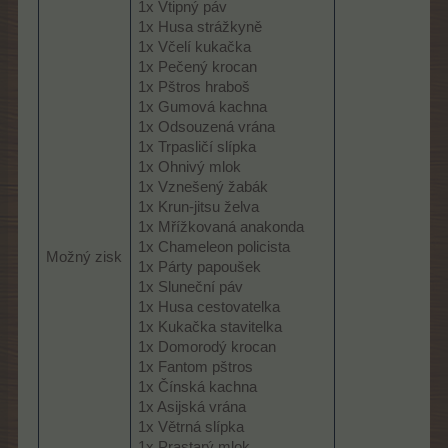
1x Vtipný páv
1x Husa strážkyně
1x Včelí kukačka
1x Pečený krocan
1x Pštros hraboš
1x Gumová kachna
1x Odsouzená vrána
1x Trpasličí slípka
1x Ohnivý mlok
1x Vznešený žabák
1x Krun-jitsu želva
1x Mřížkovaná anakonda
1x Chameleon policista
Možný zisk
1x Párty papoušek
1x Sluneční páv
1x Husa cestovatelka
1x Kukačka stavitelka
1x Domorodý krocan
1x Fantom pštros
1x Čínská kachna
1x Asijská vrána
1x Větrná slípka
1x Prastarý mlok