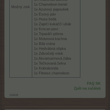
1x Chameleon trenér
Možný zisk
1x Azurový papoušek
1x Esový páv
1x Husa šedá
1x Zaječí kukaččí ušák
1x Krocan paví
1x Trpasličí pštros
1x Motorová kachna
1x Bílá vrána
1x Hedvábná slípka
1x Zdivočelý mlok
1x Akvamarínová žába
1x Tečkovaná želva
1x Kobrakonda
1x Fitness chameleon
FAQ SK
Zpět na začátek
12/6/25