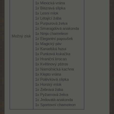
1x Mexická vrána
1x Bláznivá slípka
1x Lesní mlok
1x Létající žába
1x Purpurová želva
1x Smaragdová anakonda
1x Ninja chameleon
Možný zisk
1x Elegantní papoušek
1x Magický páv
1x Kanadská husa
1x Punková kukačka
1x Hraniční krocan
1x Květinový pštros
1x Námořnická kachna
1x Klepto vrána
1x Polévková slípka
1x Horský mlok
1x Zebrová žába
1x Pyžamová želva
1x Jedovatá anakonda
1x Sportovní chameleon