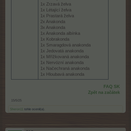
1x Zrzavá želva
1x Létající želva
1x Prastará želva
2x Anakonda
3x Anakonda
1x Anakonda albínka
1x Kobrakonda
1x Smaragdová anakonda
1x Jedovatá anakonda
1x Mřížkovaná anakonda
1x Nervózní anakonda
1x Načechraná anakonda
1x Hloubavá anakonda
FAQ SK
Zpět na začátek
15/5/25
Sheron11
tohle ocenil(a).