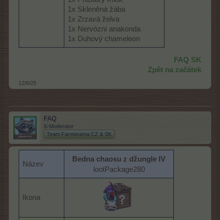
1x Skleněná žába
1x Zrzavá želva
1x Nervózní anakonda
1x Duhový chameleon
FAQ SK
Zpět na začátek
12/6/25
FAQ
S-Moderator
Team Farmerama CZ & SK
Bedna chaosu z džungle IV
Název
lootPackage280
Ikona
​