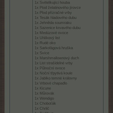
1x Světélkující houba
1x Plod želatinového jírovce
1x Plod přízračné vrby
1x Tesák hladového dubu
1x Jehněda soumraku
1x Sazenice krvavého dubu
1x Medúzové ovoce
1x Uhlíkový list
1x Rudé oko
1x Sarkofágová hruška
1x Svíce
1x Marshmallownový duch
1x List strašidelné vrby
1x Půlnoční ovoce
1x Noční třpytivá koule
1x Jablko temné královny
1x Vrbové chapadlo
1x Kicune
1x Můrovák
1x Wendigo
1x Choboťák
1x Chrlič