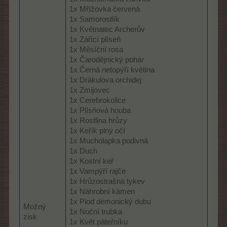
1x Mřížovka červená
1x Samorostlík
1x Květnatec Archerův
1x Zářící plíseň
1x Měsíční rosa
1x Čarodějnický pohár
1x Černá netopýří květina
1x Drákulova orchidej
1x Zmijovec
1x Cerebrokolice
1x Plísňová houba
1x Rostlina hrůzy
1x Keřík plný očí
1x Mucholapka podivná
1x Duch
1x Kostní keř
1x Vampýří rajče
1x Hrůzostrašná tykev
1x Náhrobní kámen
1x Plod démonický dubu
Možný
1x Noční trubka
zisk
1x Květ páteřníku