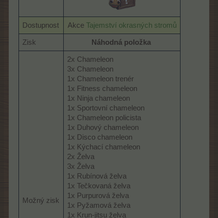
Dostupnost
Akce
Tajemství okrasných stromů
Zisk
Náhodná položka
2x Chameleon
3x Chameleon
1x Chameleon trenér
1x Fitness chameleon
1x Ninja chameleon
1x Sportovní chameleon
1x Chameleon policista
1x Duhový chameleon
1x Disco chameleon
1x Kýchací chameleon
2x Želva
3x Želva
1x Rubínová želva
1x Tečkovaná želva
1x Purpurová želva
Možný zisk
1x Pyžamová želva
1x Krun-jitsu želva