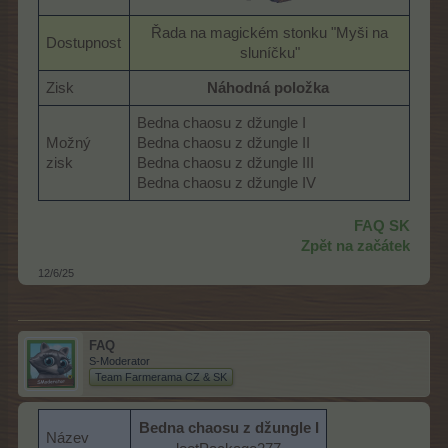
Řada na magickém stonku "Myši na
Dostupnost
sluníčku"​
Zisk
Náhodná položka
Bedna chaosu z džungle I
Možný
Bedna chaosu z džungle II
zisk
Bedna chaosu z džungle III
Bedna chaosu z džungle IV
FAQ SK
Zpět na začátek
12/6/25
FAQ
S-Moderator
Team Farmerama CZ & SK
Bedna chaosu z džungle I
Název