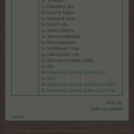
1x Trollifant
1x Ďábelský pes
1x Hrůzný Rajče
1x Nemrtvá ovce
1x Kočičí víla
1x Slizká příšera
1x Temná světluška
1x Necronomicon
1x Světélkující vlna
1x Hůlka kočičí víly
1x Žárovka černého světla
1x Sliz
1x
Bonusové výnosy úplňkových
stromů
1x
Bonusové výnosy úplňkových dílen
1x
Bonusové výnosy úplňkových stájí
FAQ SK
Zpět na začátek
23/10/24