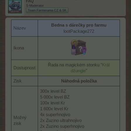
FAQ
S-Moderator
Team Farmerama CZ & SK
Bedna s dárečky pro farmu
Název
lootPackage272
Ikona
Řada na magickém stonku "
Král
Dostupnost
džungle
"​
Zisk
Náhodná položka
300x level BZ
5 000x level BZ
100x level Kr
1 600x level Kr
4x superhnojivo
Možný
2x Zuzino ultrahnojivo
zisk
2x Zuzino superhnojivo