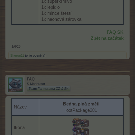
1x superkrmivo
1x lepidlo
1x mince štěstí
1x neonová žárovka
FAQ SK
Zpět na začátek
1/6/25
Sheron11
tohle ocenil(a).
FAQ
S-Moderator
Team Farmerama CZ & SK
Bedna plná změti
Název
lootPackage281
Ikona
​