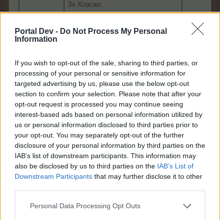
3x Krocan
1x Krocan domácí
1x Krocan paví
Portal Dev -
Do Not Process My Personal
1x Dýňový krocan
Information
1x Hraniční krocan
1x Pečený krocan
If you wish to opt-out of the sale, sharing to third parties, or
1x Domorodý krocan
processing of your personal or sensitive information for
1x Polka krůta
1x Krocan kutil
targeted advertising by us, please use the below opt-out
2x Papoušek
section to confirm your selection. Please note that after your
3x Papoušek
opt-out request is processed you may continue seeing
1x Smaragdový papoušek
interest-based ads based on personal information utilized by
1x Azurový papoušek
us or personal information disclosed to third parties prior to
1x Karmínový papoušek
your opt-out. You may separately opt-out of the further
Možný zisk
1x Elegantní papoušek
disclosure of your personal information by third parties on the
1x Tropický papoušek
IAB’s list of downstream participants. This information may
1x Párty papoušek
also be disclosed by us to third parties on the
IAB’s List of
1x Shakespearovský papoušek
Downstream Participants
that may further disclose it to other
1x Super papoušek
third parties.
2x Vrána
3x Vrána
Personal Data Processing Opt Outs
1x Šedá vrána