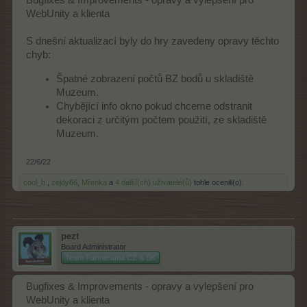
WebUnity a klienta
S dnešní aktualizací byly do hry zavedeny opravy těchto
chyb:
Špatné zobrazení počtů BZ bodů u skladiště
Muzeum.
Chybějící info okno pokud chceme odstranit
dekoraci z určitým počtem použití, ze skladiště
Muzeum.
22/6/22
cool_b.
,
zejdy66
,
Mřenka
a
4 další(ch) uživatelé(ů)
tohle ocenili(o).
pezt
Board Administrator
Team Farmerama CZ & SK
Bugfixes & Improvements - opravy a vylepšení pro
WebUnity a klienta