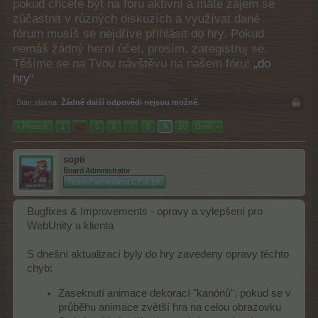
pokud chcete být na fóru aktivní a máte zájem se
zúčastnit v různých diskuzích a využívat dané
fórum musíš se nejdříve přihlásit do hry. Pokud
nemáš žádný herní účet, prosím, zaregistruj se.
Těšíme se na Tvou návštěvu na našem fóru!
„do
hry“
Stav vlákna:
Žádné další odpovědi nejsou možné.
< Předch.
1
←
5
6
7
8
9
10
Další >
sopti
Board Administrator
Team Farmerama CZ & SK
Bugfixes & Improvements - opravy a vylepšení pro
WebUnity a klienta
S dnešní aktualizací byly do hry zavedeny opravy těchto
chyb:
Zaseknutí animace dekorací "kanónů", pokud se v
průběhu animace zvětší hra na celou obrazovku