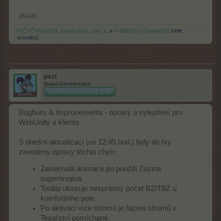
25/1/23
INČUČUNA1959
,
strejda.jirka
,
cool_b.
a
4 další(ch) uživatelé(ů)
tohle
ocenili(o).
pezt
Board Administrator
Team Farmerama CZ & SK
Bugfixes & Improvements - opravy a vylepšení pro
WebUnity a klienta
S dnešní aktualizací (ve 12:45 hod.) byly do hry
zavedeny opravy těchto chyb:
Zaseknutá animace po použití Zuzina
superhnojiva.
Tooltip ukazuje nesprávný počet BZ/TBZ u
komfortního pole.
Po aktivaci více stromů je řazení stromů v
Tesařství pomíchané.