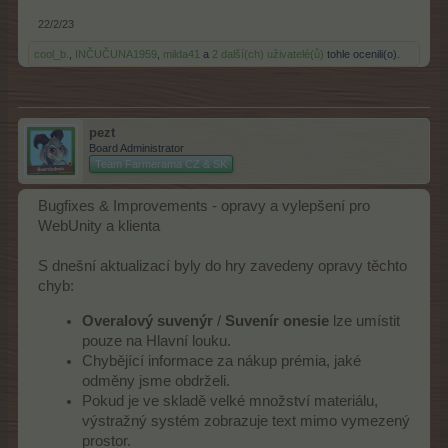
22/2/23
cool_b.
,
INČUČUNA1959
,
milda41
a
2 další(ch) uživatelé(ů)
tohle ocenili(o).
pezt
Board Administrator
Team Farmerama CZ & SK
Bugfixes & Improvements - opravy a vylepšení pro
WebUnity a klienta
S dnešní aktualizací byly do hry zavedeny opravy těchto
chyb:
Overalový suvenýr
/
Suvenír onesie
lze umístit
pouze na Hlavní louku.
Chybějící informace za nákup prémia, jaké
odměny jsme obdrželi.
Pokud je ve skladě velké množství materiálu,
výstražný systém zobrazuje text mimo vymezený
prostor.