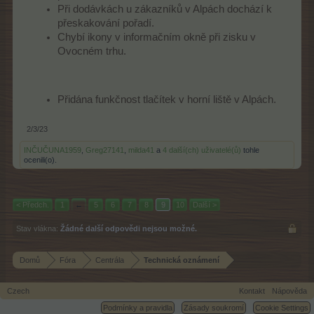
Při dodávkách u zákazníků v Alpách dochází k
přeskakování pořadí.
Chybí ikony v informačním okně při zisku v
Ovocném trhu.
Přidána funkčnost tlačítek v horní liště v Alpách.
2/3/23
INČUČUNA1959
,
Greg27141
,
milda41
a
4 další(ch) uživatelé(ů)
tohle
ocenili(o).
< Předch.
1
←
5
6
7
8
9
10
Další >
Stav vlákna:
Žádné další odpovědi nejsou možné.
Domů
Fóra
Centrála
Technická oznámení
Czech
Kontakt
Nápověda
Podmínky a pravidla
Zásady soukromí
Cookie Settings