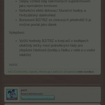
Stejný vzhled stájí nakrmených superkrmivem
jako normálním krmivem
Nefunkční efekt dekorací Sluneční hodiny a
Hvězdářský dalekohled
Bonusové BZ/TBZ ze ziskových předmětů S je
možné poslat jako dárek
Vylepšení:
Vyšší hodnoty BZ/TBZ a krejcarů v tooltipech
obdržely tečky mezi jednotlivými řády pro
zlepšení čitelnosti (tooltip u řádku v nebi a u vodní
nádrže)
16/2/22
INČUČUNA1959
,
zejdy66
,
Mřenka
a
3 další(ch) uživatelé(ů)
tohle ocenili(o).
pezt
Board Administrator
Team Farmerama CZ & SK