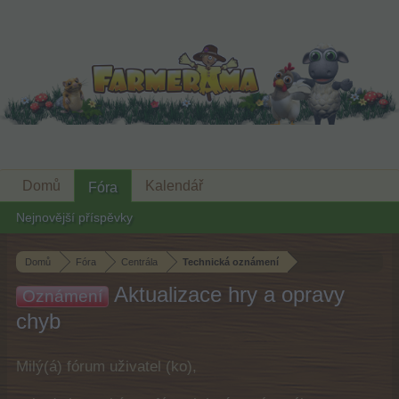
Domů
Kalendář
Fóra
Nejnovější příspěvky
Domů
Fóra
Centrála
Technická oznámení
Aktualizace hry a opravy
Oznámení
chyb
Milý(á) fórum uživatel (ko),