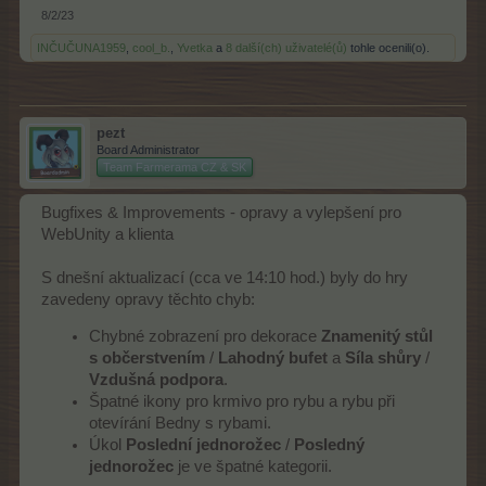
8/2/23
INČUČUNA1959
,
cool_b.
,
Yvetka
a
8 další(ch) uživatelé(ů)
tohle ocenili(o).
pezt
Board Administrator
Team Farmerama CZ & SK
Bugfixes & Improvements - opravy a vylepšení pro
WebUnity a klienta
S dnešní aktualizací (cca ve 14:10 hod.) byly do hry
zavedeny opravy těchto chyb:
Chybné zobrazení pro dekorace
Znamenitý stůl
s občerstvením
/
Lahodný bufet
a
Síla shůry
/
Vzdušná podpora
.
Špatné ikony pro krmivo pro rybu a rybu při
otevírání Bedny s rybami.
Úkol
Poslední jednorožec
/
Posledný
jednorožec
je ve špatné kategorii.