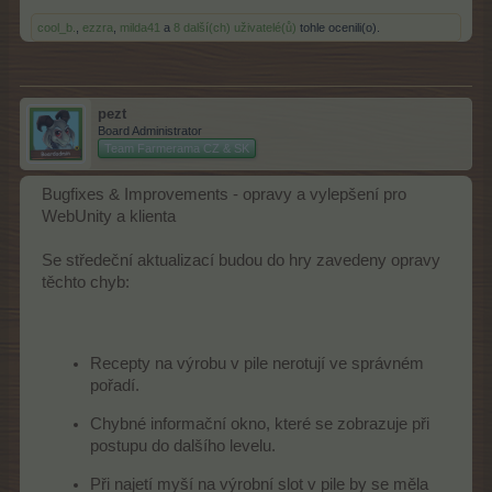
cool_b.
,
ezzra
,
milda41
a
8 další(ch) uživatelé(ů)
tohle ocenili(o).
pezt
Board Administrator
Team Farmerama CZ & SK
Bugfixes & Improvements - opravy a vylepšení pro
WebUnity a klienta
Se středeční aktualizací budou do hry zavedeny opravy
těchto chyb:
Recepty na výrobu v pile nerotují ve správném
pořadí.
Chybné informační okno, které se zobrazuje při
postupu do dalšího levelu.
Při najetí myší na výrobní slot v pile by se měla