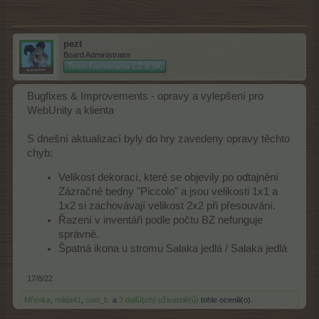
pezt
Board Administrator
Team Farmerama CZ & SK
Bugfixes & Improvements - opravy a vylepšení pro
WebUnity a klienta
S dnešní aktualizací byly do hry zavedeny opravy těchto
chyb:
Velikost dekorací, které se objevily po odtajnění
Zázračné bedny "Piccolo" a jsou velikosti 1x1 a
1x2 si zachovávají velikost 2x2 při přesouvání.
Řazení v inventáři podle počtu BZ nefunguje
správně.
Špatná ikona u stromu Salaka jedlá / Salaka jedlá
17/8/22
Mřenka
,
milda41
,
cool_b.
a
2 další(ch) uživatelé(ů)
tohle ocenili(o).