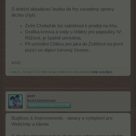
S dnešní aktualizací budou do hry zavedeny opravy
těchto chyb:
Zvíře Choboťák lze nabídnout k prodeji na trhu.
Grafika krmiva a vody u Voliéry pro papoušky IV:
Růžové, je špatně umístěna.
Při umístění Chlévu pro jaka do Zvěřince na první
pozici se objeví červený čtverec.
6/7/22
cool_b.
,
Greg27141
,
Mřenka
a
2 další(ch) uživatelé(ů)
tohle ocenili(o).
pezt
Board Administrator
Team Farmerama CZ & SK
Bugfixes & Improvements - opravy a vylepšení pro
WebUnity a klienta