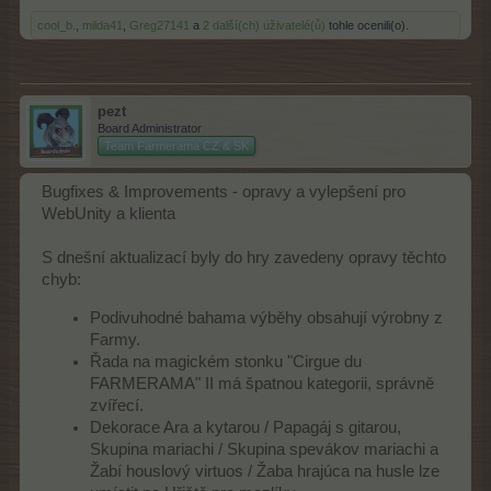
cool_b.
,
milda41
,
Greg27141
a
2 další(ch) uživatelé(ů)
tohle ocenili(o).
pezt
Board Administrator
Team Farmerama CZ & SK
Bugfixes & Improvements - opravy a vylepšení pro
WebUnity a klienta
S dnešní aktualizací byly do hry zavedeny opravy těchto
chyb:
Podivuhodné bahama výběhy obsahují výrobny z
Farmy.
Řada na magickém stonku "Cirgue du
FARMERAMA" II má špatnou kategorii, správně
zvířecí.
Dekorace Ara a kytarou / Papagáj s gitarou,
Skupina mariachi / Skupina spevákov mariachi a
Žabí houslový virtuos / Žaba hrajúca na husle lze