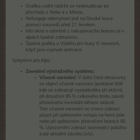
Grafika vodní nádrže se neaktualizuje po
přechodu z Nebe a z Města.
Nefunguje odemykaní polí na Divoké louce
pomocí sousedů před 17. levelem.
Info okno o odměně z nakupovacího bonusu je v
alpách špatně zobrazeno.
Špatná grafika u Výběhu pro husy V: neonové,
když jsou vypnuté animace.
Vylepšení pro Alpy:
Zavedení výstražného systému:
Včasné varování:
V dolní části obrazovky
se objeví včasné varování (podobné liště
kde se zobrazují vypadávátka při sklizni)
při dosažení 85 % celkového limitu zásob
příslušného inventáře během sklizně.
Toto včasné varování se znovu zobrazí
pouze při opětovném vstupu na herní pole
nebo při opětovném překročení hranice 85
%. Upozornění zobrazí související položku
a její aktuální zásobu (x/y).