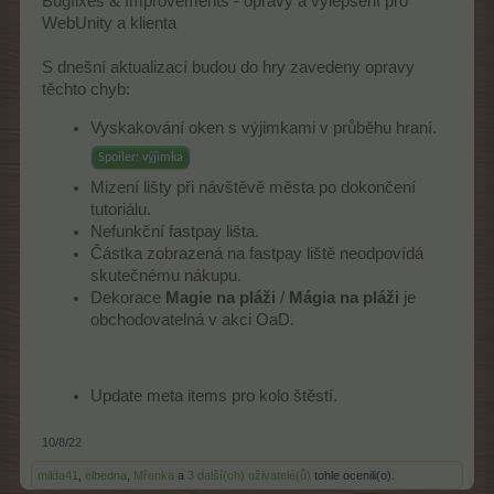
Bugfixes & Improvements - opravy a vylepšení pro
WebUnity a klienta
S dnešní aktualizací budou do hry zavedeny opravy
těchto chyb:
Vyskakování oken s výjimkami v průběhu hraní.
Spoiler:
výjimka
Mizení lišty při návštěvě města po dokončení
tutoriálu.
Nefunkční fastpay lišta.
Částka zobrazená na fastpay liště neodpovídá
skutečnému nákupu.
Dekorace
Magie na pláži
/
Mágia na pláži
je
obchodovatelná v akci OaD.
Update meta items pro kolo štěstí.
10/8/22
milda41
,
elbedna
,
Mřenka
a
3 další(ch) uživatelé(ů)
tohle ocenili(o).