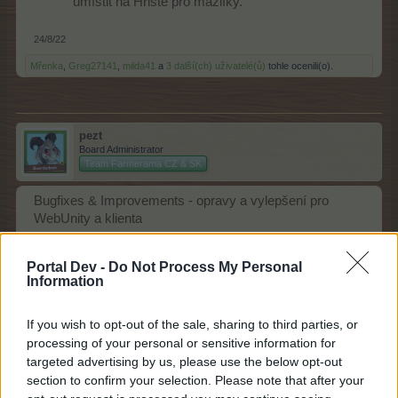
umístit na Hřiště pro mazlíky.
24/8/22
Mřenka
,
Greg27141
,
milda41
a
3 další(ch) uživatelé(ů)
tohle ocenili(o).
pezt
Board Administrator
Team Farmerama CZ & SK
Bugfixes & Improvements - opravy a vylepšení pro
WebUnity a klienta
S dnešní aktualizací byly do hry zavedeny opravy těchto
Portal Dev -
Do Not Process My Personal
chyb:
Information
Některé dekorace nejdou umístit do Muzea po
vyčerpání bonusu.
If you wish to opt-out of the sale, sharing to third parties, or
processing of your personal or sensitive information for
28/9/22
targeted advertising by us, please use the below opt-out
section to confirm your selection. Please note that after your
Greg27141
,
Mřenka
,
milda41
a
1 další uživatel
tohle ocenili.