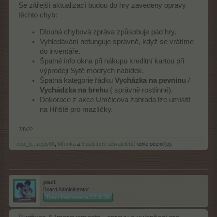
Se zítřejší aktualizací budou do hry zavedeny opravy
těchto chyb:
Dlouhá chybová zpráva způsobuje pád hry.
Vyhledávání nefunguje správně, když se vrátíme
do inventáře.
Špatné info okna při nákupu kreditní kartou při
výprodeji Sytě modrých nabídek.
Špatná kategorie řádku
Vycházka na pevninu
/
Vychádzka na brehu
( správně rostlinné).
Dekorace z akce Umělcova zahrada lze umístit
na Hřiště pro mazlíčky.
2/8/22
cool_b.
,
zejdy66
,
Mřenka
a
3 další(ch) uživatelé(ů)
tohle ocenili(o).
pezt
Board Administrator
Team Farmerama CZ & SK