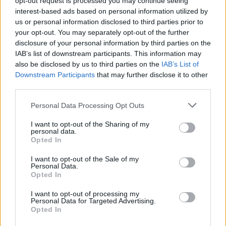
opt-out request is processed you may continue seeing
interest-based ads based on personal information utilized by
us or personal information disclosed to third parties prior to
pezt
your opt-out. You may separately opt-out of the further
Board Administrator
disclosure of your personal information by third parties on the
Team Farmerama CZ & SK
IAB’s list of downstream participants. This information may
also be disclosed by us to third parties on the
IAB’s List of
Bugfixes & Improvements - opravy a vylepšení pro
Downstream Participants
that may further disclose it to other
WebUnity a klienta
third parties.
S dnešní aktualizací byly do hry zavedeny opravy těchto
Personal Data Processing Opt Outs
chyb:
I want to opt-out of the Sharing of my
V info okně o rezervaci nějaké předmětu na herní
personal data.
účet se objevuje špatný text.
Opted In
Komfortní pole lze umístit na plochy děsivého
světa pomocí stavitele.
I want to opt-out of the Sale of my
Personal Data.
Opted In
20/10/22
I want to opt-out of processing my
Greg27141
,
Mřenka
,
milda41
a
1 další uživatel
tohle ocenili.
Personal Data for Targeted Advertising.
Opted In