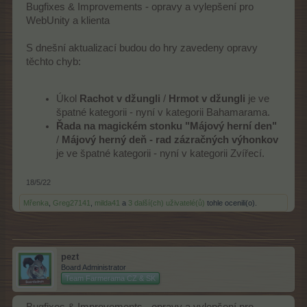
Bugfixes & Improvements - opravy a vylepšení pro
WebUnity a klienta
S dnešní aktualizací budou do hry zavedeny opravy
těchto chyb:
Úkol
Rachot v džungli
/
Hrmot v džungli
je ve
špatné kategorii - nyní v kategorii Bahamarama.
Řada na magickém stonku "Májový herní den"
/
Májový herný deň - rad zázračných výhonkov
je ve špatné kategorii - nyní v kategorii Zvířecí.
18/5/22
Mřenka
,
Greg27141
,
milda41
a
3 další(ch) uživatelé(ů)
tohle ocenili(o).
pezt
Board Administrator
Team Farmerama CZ & SK
Bugfixes & Improvements - opravy a vylepšení pro