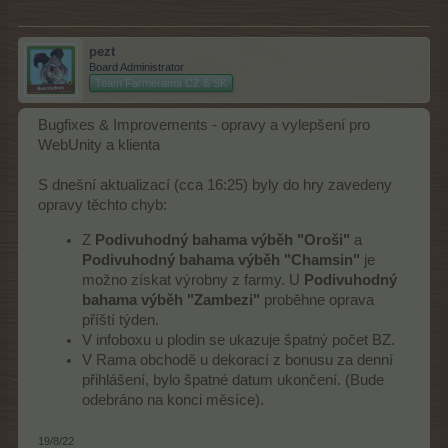
pezt
Board Administrator
Team Farmerama CZ & SK
Bugfixes & Improvements - opravy a vylepšení pro
WebUnity a klienta
S dnešní aktualizací (cca 16:25) byly do hry zavedeny
opravy těchto chyb:
Z
Podivuhodný bahama výběh "Oroši"
a
Podivuhodný bahama výběh "Chamsin"
je
možno získat výrobny z farmy. U
Podivuhodný
bahama výběh "Zambezi"
proběhne oprava
příští týden.
V infoboxu u plodin se ukazuje špatný počet BZ.
V Rama obchodě u dekorací z bonusu za denní
přihlášení, bylo špatné datum ukončení. (Bude
odebráno na konci měsíce).
19/8/22