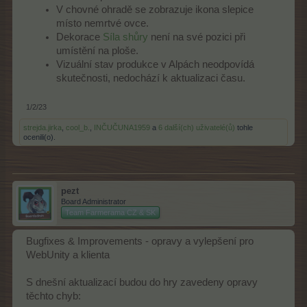
V chovné ohradě se zobrazuje ikona slepice
místo nemrtvé ovce.
Dekorace
Síla shůry
není na své pozici při
umístění na ploše.
Vizuální stav produkce v Alpách neodpovídá
skutečnosti, nedochází k aktualizaci času.
1/2/23
strejda.jirka
,
cool_b.
,
INČUČUNA1959
a
6 další(ch) uživatelé(ů)
tohle
ocenili(o).
pezt
Board Administrator
Team Farmerama CZ & SK
Bugfixes & Improvements - opravy a vylepšení pro
WebUnity a klienta
S dnešní aktualizací budou do hry zavedeny opravy
těchto chyb: