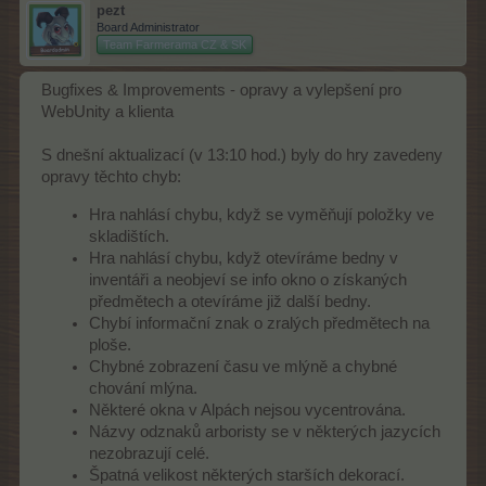
pezt
Board Administrator
Team Farmerama CZ & SK
Bugfixes & Improvements - opravy a vylepšení pro
WebUnity a klienta
S dnešní aktualizací (v 13:10 hod.) byly do hry zavedeny
opravy těchto chyb:
Hra nahlásí chybu, když se vyměňují položky ve
skladištích.
Hra nahlásí chybu, když otevíráme bedny v
inventáři a neobjeví se info okno o získaných
předmětech a otevíráme již další bedny.
Chybí informační znak o zralých předmětech na
ploše.
Chybné zobrazení času ve mlýně a chybné
chování mlýna.
Některé okna v Alpách nejsou vycentrována.
Názvy odznaků arboristy se v některých jazycích
nezobrazují celé.
Špatná velikost některých starších dekorací.