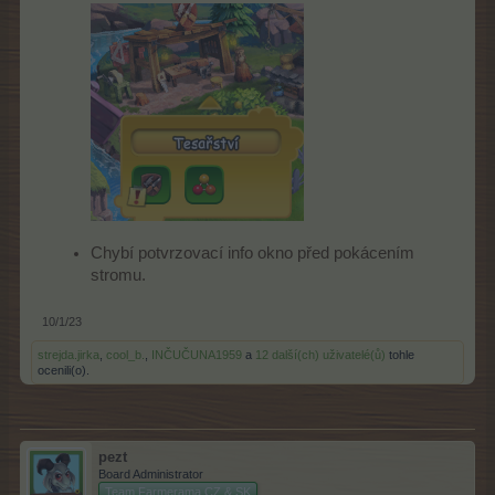
Chybí potvrzovací info okno před pokácením
stromu.
10/1/23
strejda.jirka
,
cool_b.
,
INČUČUNA1959
a
12 další(ch) uživatelé(ů)
tohle
ocenili(o).
pezt
Board Administrator
Team Farmerama CZ & SK