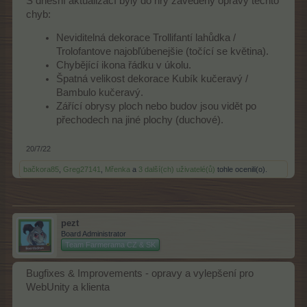
S dnešní aktualizací byly do hry zavedeny opravy těchto
chyb:
Neviditelná dekorace Trollifantí lahůdka /
Trolofantove najobľúbenejšie (točící se květina).
Chybějící ikona řádku v úkolu.
Špatná velikost dekorace Kubík kučeravý /
Bambulo kučeravý.
Zářící obrysy ploch nebo budov jsou vidět po
přechodech na jiné plochy (duchové).
20/7/22
bačkora85
,
Greg27141
,
Mřenka
a
3 další(ch) uživatelé(ů)
tohle ocenili(o).
pezt
Board Administrator
Team Farmerama CZ & SK
Bugfixes & Improvements - opravy a vylepšení pro
WebUnity a klienta