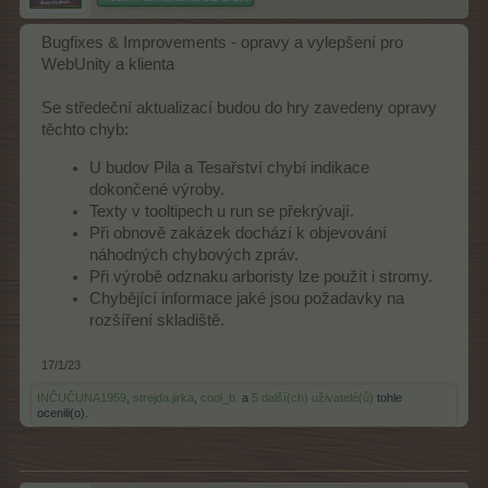
Bugfixes & Improvements - opravy a vylepšení pro
WebUnity a klienta
Se středeční aktualizací budou do hry zavedeny opravy
těchto chyb:
U budov Pila a Tesařství chybí indikace
dokončené výroby.
Texty v tooltipech u run se překrývají.
Při obnově zakázek dochází k objevování
náhodných chybových zpráv.
Při výrobě odznaku arboristy lze použít i stromy.
Chybějící informace jaké jsou požadavky na
rozšíření skladiště.
17/1/23
INČUČUNA1959
,
strejda.jirka
,
cool_b.
a
5 další(ch) uživatelé(ů)
tohle
ocenili(o).