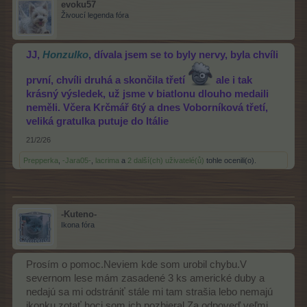
evoku57
Živoucí legenda fóra
JJ,
Honzulko
, dívala jsem se to byly nervy, byla chvíli
první, chvíli druhá a skončila třetí
ale i tak
krásný výsledek, už jsme v biatlonu dlouho medaili
neměli. Včera Krčmář 6tý a dnes Voborníková třetí,
veliká gratulka putuje do Itálie
21/2/26
Prepperka
,
-Jara05-
,
lacrima
a
2 další(ch) uživatelé(ů)
tohle ocenili(o).
-Kuteno-
Ikona fóra
Prosím o pomoc.Neviem kde som urobil chybu.V
severnom lese mám zasadené 3 ks americké duby a
nedajú sa mi odstrániť stále mi tam strašia lebo nemajú
ikonku zotať hoci som ich pozbieral.Za odpoveď veľmi