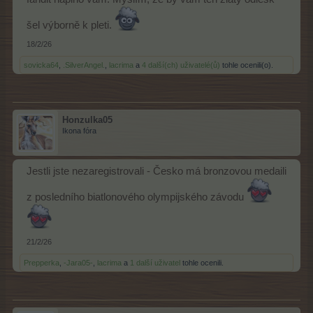
šel výborně k pleti.
18/2/26
sovicka64
,
.SilverAngel.
,
lacrima
a
4 další(ch) uživatelé(ů)
tohle ocenili(o).
Honzulka05
Ikona fóra
Jestli jste nezaregistrovali - Česko má bronzovou medaili
z posledního biatlonového olympijského závodu
21/2/26
Prepperka
,
-Jara05-
,
lacrima
a
1 další uživatel
tohle ocenili.