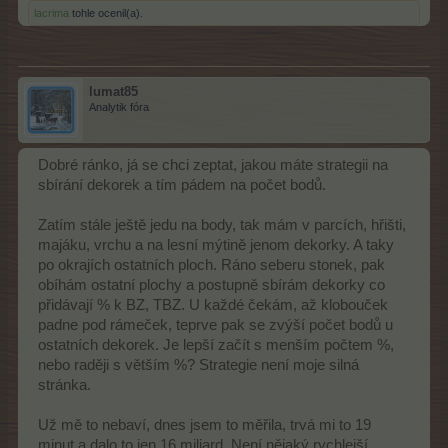
lacrima
tohle ocenil(a).
lumat85
Analytik fóra
Dobré ránko, já se chci zeptat, jakou máte strategii na
sbírání dekorek a tím pádem na počet bodů.
Zatím stále ještě jedu na body, tak mám v parcích, hřišti,
majáku, vrchu a na lesní mýtině jenom dekorky. A taky
po okrajích ostatních ploch. Ráno seberu stonek, pak
obíhám ostatní plochy a postupně sbírám dekorky co
přidávají % k BZ, TBZ. U každé čekám, až klobouček
padne pod rámeček, teprve pak se zvýší počet bodů u
ostatních dekorek. Je lepší začít s menším počtem %,
nebo raději s větším %? Strategie není moje silná
stránka.
Už mě to nebaví, dnes jsem to měřila, trvá mi to 19
minut a dalo to jen 16 miliard. Není nějaký rychlejší