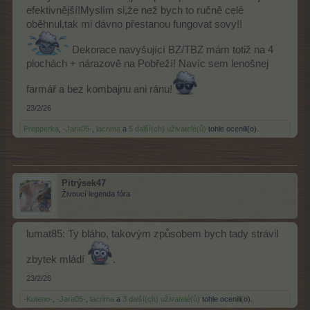
efektivnější!Myslím si,že než bych to ručně celé
oběhnul,tak mi dávno přestanou fungovat sovy!!
Dekorace navyšující BZ/TBZ mám totiž na 4
plochách + nárazově na Pobřeží! Navíc sem lenošnej
farmář a bez kombajnu ani ránu!
23/2/26
Prepperka
,
-Jara05-
,
lacrima
a
5 další(ch) uživatelé(ů)
tohle ocenili(o).
Pitrýsek47
Živoucí legenda fóra
lumat85: Ty bláho, takovým způsobem bych tady strávil
zbytek mládí
.
23/2/26
-Kuteno-
,
-Jara05-
,
lacrima
a
3 další(ch) uživatelé(ů)
tohle ocenili(o).