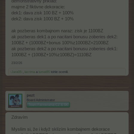
demonstrativny priklad:
majme 2 fiktivne dekoracie:
dek1: dava zisk 100 BZ + 100%
dek2: dava zisk 1000 BZ + 10%
ak pozberas kombajnom naraz: zisk je 1100BZ
ak pozberas dek1 a po nacitani bonusu zoberies dek2:
100BZ + (1000BZ+bonus 100%z1000BZ=2100BZ
ak pozberas dek2 a po nacitani bonusu zoberies dek1:
1000BZ + (100BZ+10%z100BZ)=1110BZ
23/2/26
-Jara05-
,
lacrima
a
lumat85
tohle ocenili.
pezt
Board Administrator
Team Farmerama CZ & SK
Zdravím
Myslím si, že i když sklízím kombajnem dekorace