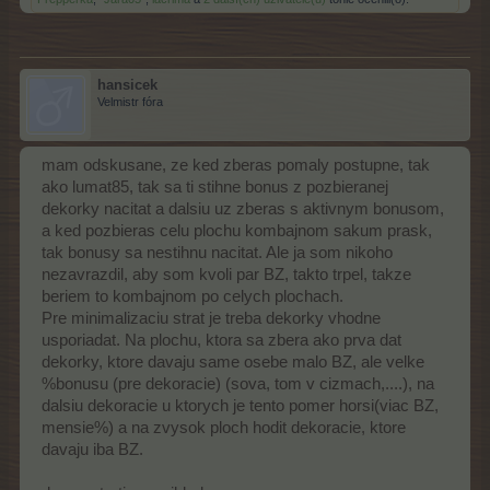
hansicek
Velmistr fóra
mam odskusane, ze ked zberas pomaly postupne, tak
ako lumat85, tak sa ti stihne bonus z pozbieranej
dekorky nacitat a dalsiu uz zberas s aktivnym bonusom,
a ked pozbieras celu plochu kombajnom sakum prask,
tak bonusy sa nestihnu nacitat. Ale ja som nikoho
nezavrazdil, aby som kvoli par BZ, takto trpel, takze
beriem to kombajnom po celych plochach.
Pre minimalizaciu strat je treba dekorky vhodne
usporiadat. Na plochu, ktora sa zbera ako prva dat
dekorky, ktore davaju same osebe malo BZ, ale velke
%bonusu (pre dekoracie) (sova, tom v cizmach,....), na
dalsiu dekoracie u ktorych je tento pomer horsi(viac BZ,
mensie%) a na zvysok ploch hodit dekoracie, ktore
davaju iba BZ.