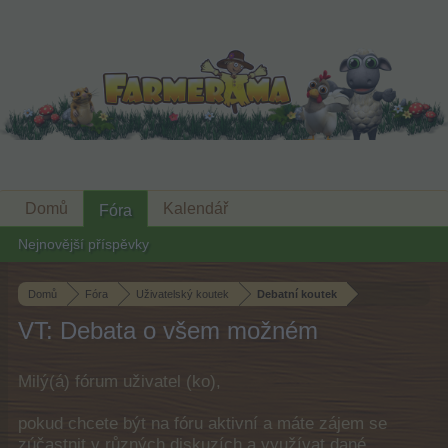
Domů
Kalendář
Fóra
Nejnovější příspěvky
Domů
Fóra
Uživatelský koutek
Debatní koutek
VT: Debata o všem možném
Milý(á) fórum uživatel (ko),
pokud chcete být na fóru aktivní a máte zájem se
zúčastnit v různých diskuzích a využívat dané