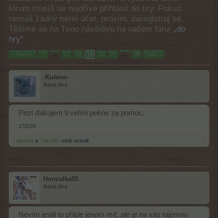
fórum musíš se nejdříve přihlásit do hry. Pokud
nemáš žádný herní účet, prosím, zaregistruj se.
Těšíme se na Tvou návštěvu na našem fóru!
„do
hry“
< Předch.
1
←
17
18
19
20
21
→
38
Další >
-Kuteno-
Ikona fóra
Pezt ďakujem ti veľmi pekne za pomoc.
17/2/26
lacrima
a
-Jara05-
tohle ocenili.
Honzulka05
Ikona fóra
Nevím jestli to příjde jenom mě, ale je na vás tajemno