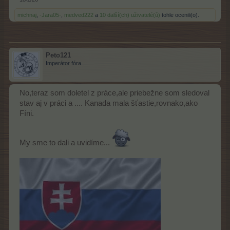
michnaj
,
-Jara05-
,
medved222
a
10 další(ch) uživatelé(ů)
tohle ocenili(o).
Peto121
Imperátor fóra
No,teraz som doletel z práce,ale priebežne som sledoval
stav aj v práci a .... Kanada mala šťastie,rovnako,ako
Fíni.
My sme to dali a uvidíme...