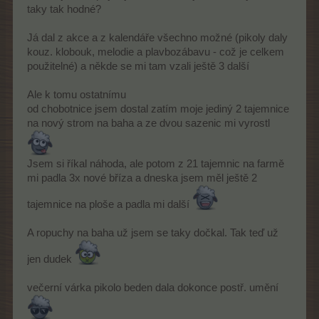
taky tak hodné?
Já dal z akce a z kalendáře všechno možné (pikoly daly
kouz. klobouk, melodie a plavbozábavu - což je celkem
použitelné) a někde se mi tam vzali ještě 3 další
Ale k tomu ostatnímu
od chobotnice jsem dostal zatím moje jediný 2 tajemnice
na nový strom na baha a ze dvou sazenic mi vyrostl
Jsem si říkal náhoda, ale potom z 21 tajemnic na farmě
mi padla 3x nové bříza a dneska jsem měl ještě 2
tajemnice na ploše a padla mi další
A ropuchy na baha už jsem se taky dočkal. Tak teď už
jen dudek
večerní várka pikolo beden dala dokonce postř. umění