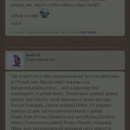
postup, tak, abych z toho měla co nejvíc bodů?
Děkuji za rady.
23/2/26
Zrzinka11
,
Prepperka
,
hansicek
a
1 další uživatel
tohle ocenili.
kaolín11
Živoucí legenda fóra
Tak to bych se z toho opupínkoval,než bych to oběhl jako
ty! Prostě sem fláknul slabší dekorace na
baha(sovy,dráčky,můry.....atd) a jedu všechno
kombajnem! V pořadí Nebe, Trosečnické pobřeží (jediná
plocha ,kde sklízím ručně dekorace z beden piccolo),
Resort,Vodopády, Ostrov pokladů,Hřiště. Po tadytom
kolečku už pak začíná samotná sklizeń v pořadí
Maják,Park,Krchov,Slunečnicový vrch,Mýtina,Divoška,
Hlavní,Trosečnické pobřeží,Prales,Plantáž,Vodopády.
Nikdy sem nezkoumal,jestli postupná ruční sklizeň je