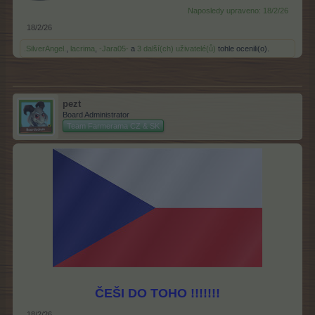
Naposledy upraveno:
18/2/26
18/2/26
.SilverAngel.
,
lacrima
,
-Jara05-
a
3 další(ch) uživatelé(ů)
tohle ocenili(o).
pezt
Board Administrator
Team Farmerama CZ & SK
ČEŠI DO TOHO !!!!!!!
18/2/26