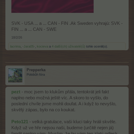
SVK - USA ... a ... CAN - FIN .Ak Sweden vyhrajú: SVK -
FIN ... a ... CAN - SWE
18/2/26
lacrima
,
-Jara05-
,
kocieva
a
4 další(ch) uživatelé(ů)
tohle ocenili(o).
Prepperka
Polobůh fóra
pezt
- moc jsem to klukům přála, tentokrát jeli fakt
naplno nebo možná ještě víc. A skoro to vyšlo, do
poslední chvíle jsme mohli doufat. A i když to nevyšlo,
skvělý zápas, bylo na co koukat.
Peto121
- velká gratulace, vaši kluci taky hráli skvěle.
Když už ve hře nejsou naši, budeme (určitě nejen já)
fandit naplno vám. Myslím, že by vám ten zlatý odlesk