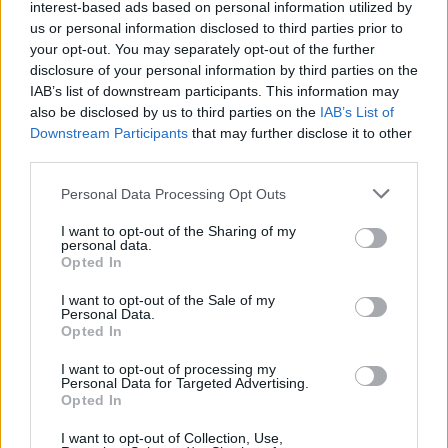
interest-based ads based on personal information utilized by
Ahoj
-Kuteno-
,
us or personal information disclosed to third parties prior to
your opt-out. You may separately opt-out of the further
vyprázdni sklad, aby si mohol stromy porúbať, nemáš
disclosure of your personal information by third parties on the
kde uložiť kmene stromov.
IAB’s list of downstream participants. This information may
also be disclosed by us to third parties on the
IAB’s List of
22/2/26
Downstream Participants
that may further disclose it to other
Prepperka
,
-Jara05-
a
lacrima
tohle ocenili.
third parties.
Personal Data Processing Opt Outs
-Kuteno-
I want to opt-out of the Sharing of my
Ikona fóra
personal data.
Opted In
Vanda veľmi pekne ti ďakujem za pomoc.To ma vôbec
I want to opt-out of the Sale of my
nenapadlo,že mám plný sklad.
Personal Data.
Opted In
22/2/26
I want to opt-out of processing my
-Jara05-
,
Vanda
a
lacrima
tohle ocenili.
Personal Data for Targeted Advertising.
Opted In
I want to opt-out of Collection, Use,