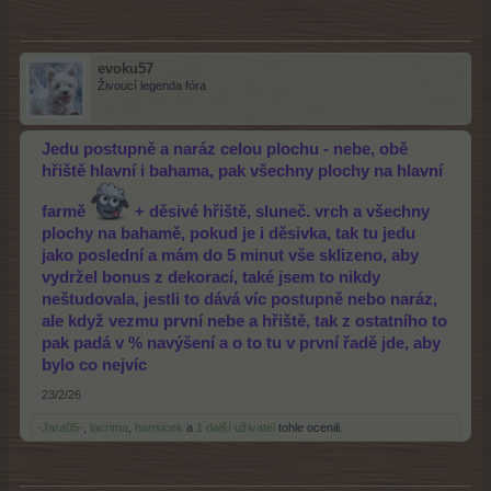
evoku57
Živoucí legenda fóra
Jedu postupně a naráz celou plochu - nebe, obě
hřiště hlavní i bahama, pak všechny plochy na hlavní
farmě
+ děsivé hřiště, sluneč. vrch a všechny
plochy na bahamě, pokud je i děsivka, tak tu jedu
jako poslední a mám do 5 minut vše sklizeno, aby
vydržel bonus z dekorací, také jsem to nikdy
neštudovala, jestli to dává víc postupně nebo naráz,
ale když vezmu první nebe a hřiště, tak z ostatního to
pak padá v % navýšení a o to tu v první řadě jde, aby
bylo co nejvíc
23/2/26
-Jara05-
,
lacrima
,
hansicek
a
1 další uživatel
tohle ocenili.