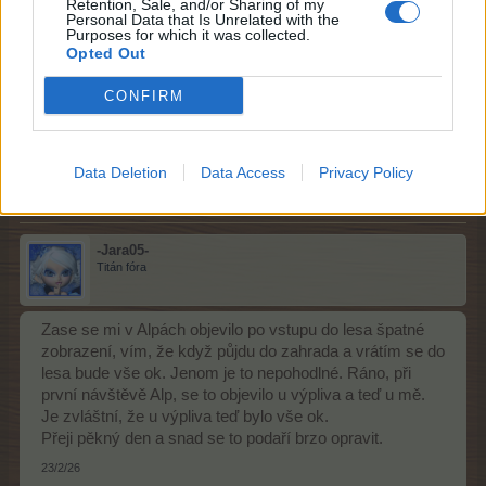
Vanda
Retention, Sale, and/or Sharing of my
Personal Data that Is Unrelated with the
Board Administrator
Purposes for which it was collected.
Team Farmerama CZ & SK
Opted Out
-Kuteno-
, nie je za čo, v Alpách je to tak, treba si na to
CONFIRM
dávať pozor.
22/2/26
lacrima
a
-Jara05-
tohle ocenili.
Data Deletion
Data Access
Privacy Policy
-Jara05-
Titán fóra
Zase se mi v Alpách objevilo po vstupu do lesa špatné
zobrazení, vím, že když půjdu do zahrada a vrátím se do
lesa bude vše ok. Jenom je to nepohodlné. Ráno, při
první návštěvě Alp, se to objevilo u výpliva a teď u mě.
Je zvláštní, že u výpliva teď bylo vše ok.
Přeji pěkný den a snad se to podaří brzo opravit.
23/2/26