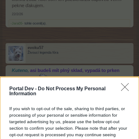
pekne ďakujem.
22/2/26
-Jara05-
tohle ocenil(a).
evoku57
Živoucí legenda fóra
Kuteno,
asi budeš mít plný sklad, vypadá to prken
nebo třísek
Portal Dev -
Do Not Process My Personal
22/2/26
Information
Prepperka
,
-Jara05-
,
lacrima
a
1 další uživatel
tohle ocenili.
If you wish to opt-out of the sale, sharing to third parties, or
processing of your personal or sensitive information for
targeted advertising by us, please use the below opt-out
Vanda
section to confirm your selection. Please note that after your
Board Administrator
Team Farmerama CZ & SK
opt-out request is processed you may continue seeing