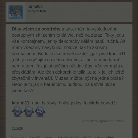
lumat85
Analytik fóra
Díky všem za postřehy
a ano, mám to vysledováno,
postupným sklízením to dá víc, než na záraz. Taky jedu
vše kombajnem, jen ty dekoračky dělám napůl ručně. Až
mám všechny navyšující hotové, tak to zkosím
kombajnem. Budu je asi muset rozdělit, jak píše kaolín11
,dát ty navyšující na jednu plochu, ať nelítám po farmě
sem a tam. Tak já si udělám půl dne čas, vše vymažu a
přeskládám. Ale těch dekorek je tolik...a tolik je jich ještě
zbytečně v inventáři. Muzea můžou být na jedné ploše?
Nebo je to jak s beruščinou budkou, na každé ploše
jeden kus?
kaolín11:
ano, ty sovy, holky jedny, to nikdy nevydží
Naposledy upraveno:
23/2/26
23/2/26
Prepperka
,
-Jara05-
,
lacrima
a
2 další(ch) uživatelé(ů)
tohle ocenili(o).