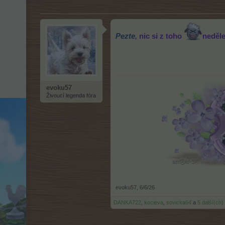
Pezte,
nic si z toho
neděle
evoku57
Živoucí legenda fóra
evoku57
,
6/6/26
DANKA722
,
kocieva
,
sovicka64
a
5 další(ch)