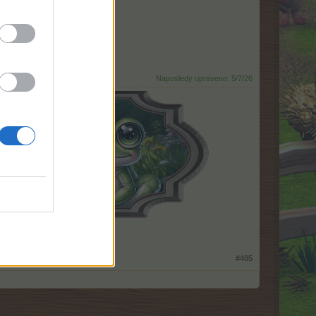
Naposledy upraveno:
5/7/26
#485