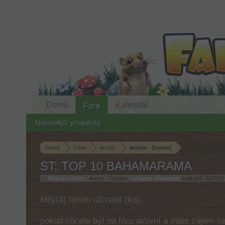
Domů
Kalendář
Fóra
Nejnovější příspěvky
Domů
Fóra
Archív
Archiv - Ostatní
ST: TOP 10 BAHAMARAMA
Diskuze na fóru '
Archiv - Ostatní
' zahájená uživatelem
evoku57
,
20/7/22
.
Milý(á) fórum uživatel (ko),
pokud chcete být na fóru aktivní a máte zájem s