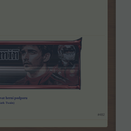
vat herní podporu
Mark Twain)
#482