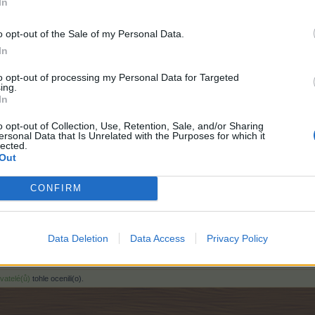
In
o opt-out of the Sale of my Personal Data.
In
to opt-out of processing my Personal Data for Targeted
ing.
In
o opt-out of Collection, Use, Retention, Sale, and/or Sharing
ersonal Data that Is Unrelated with the Purposes for which it
lected.
Out
CONFIRM
Data Deletion
Data Access
Privacy Policy
Farma 253* Baha 1400*- No1.
Alpy 51* Trh AM
ivatelé(ů)
tohle ocenili(o).