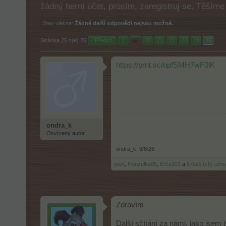
žádný herní účet, prosím, zaregistruj se. Těším
Stav vlákna:
Žádné další odpovědi nejsou možné.
Stránka 25 z(e) 25
< Předch.
1
←
20
21
22
23
24
25
https://prnt.sc/opfSMH7wF0lK
ondra_k
Osvícený autor
ondra_k
,
6/6/26
pezt
,
Honzulka05
,
Erča101
a
6 další(ch) uživ
Zdravím
Další sčítání za námi, jako jsem 