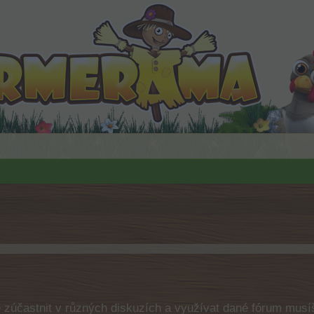
e zúčastnit v různých diskuzích a využívat dané fórum musíš