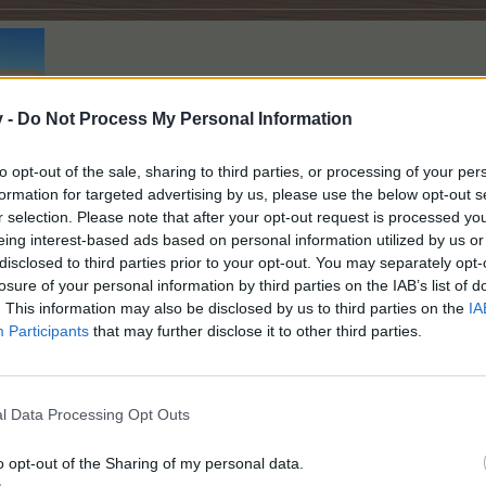
v -
Do Not Process My Personal Information
to opt-out of the sale, sharing to third parties, or processing of your per
formation for targeted advertising by us, please use the below opt-out s
r selection. Please note that after your opt-out request is processed y
eing interest-based ads based on personal information utilized by us or
Prosinec
2010,,,
,
Zvířata
,,,,
disclosed to third parties prior to your opt-out. You may separately opt-
losure of your personal information by third parties on the IAB’s list of
. This information may also be disclosed by us to third parties on the
IA
ivatelé(ů)
tohle ocenili(o).
Participants
that may further disclose it to other third parties.
l Data Processing Opt Outs
o opt-out of the Sharing of my personal data.