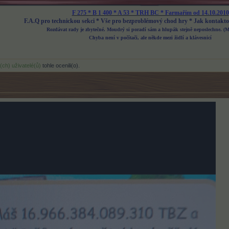
F 275 * B 1 400 * A 53 * TRH BC * Farmařím od 14.10.2010
F.A.Q pro technickou sekci
*
Vše pro bezproblémový chod hry
*
Jak kontakto
Rozdávat rady je zbytečné. Moudrý si poradí sám a hlupák stejně neposlechne. (
Chyba není v počítači, ale někde mezi židlí a klávesnicí
í(ch) uživatelé(ů)
tohle ocenili(o).