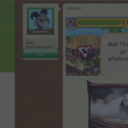
Zdravím
pezt
Board Administrator
Team Farmerama CZ
& SK