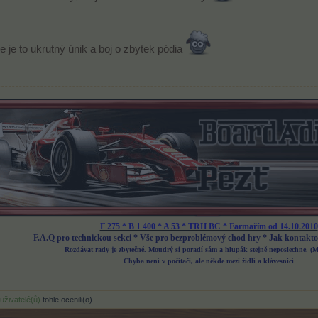
e je to ukrutný únik a boj o zbytek pódia
F 275 * B 1 400 * A 53 * TRH BC * Farmařím od 14.10.2010
F.A.Q pro technickou sekci
*
Vše pro bezproblémový chod hry
*
Jak kontakto
Rozdávat rady je zbytečné. Moudrý si poradí sám a hlupák stejně neposlechne. (
Chyba není v počítači, ale někde mezi židlí a klávesnicí
 uživatelé(ů)
tohle ocenili(o).