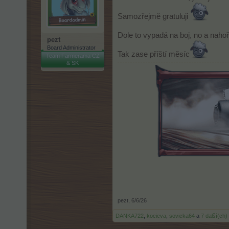
Samozřejmě gratuluji
Dole to vypadá na boj, no a nahoř
pezt
Board Administrator
Tak zase příští měsíc
Team Farmerama CZ
& SK
pezt
,
6/6/26
DANKA722
,
kocieva
,
sovicka64
a
7 další(ch)