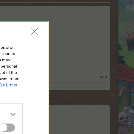
sonal or
ection to
ou may
 personal
out of the
#484
 downstream
B’s List of