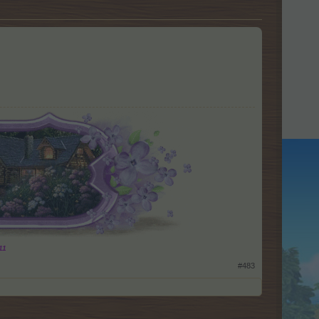
11
#483