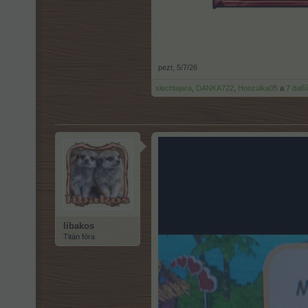
pezt
,
5/7/26
slechtajara
,
DANKA722
,
Honzulka05
a
7 dalš
libakos
Titán fóra