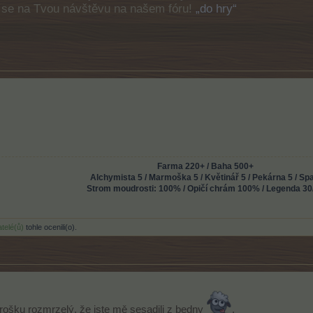
e se na Tvou návštěvu na našem fóru!
„do hry“
Farma 220+ / Baha 500+
Alchymista 5 / Marmoška 5 / Květinář 5 / Pekárna 5 / Sp
Strom moudrosti: 100% / Opičí chrám 100% / Legenda 30
atelé(ů)
tohle ocenili(o).
trošku rozmrzelý, že jste mě sesadili z bedny
.