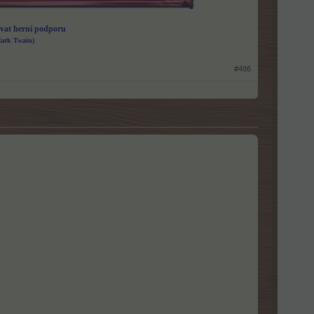
vat herní podporu
Mark Twain)
#486