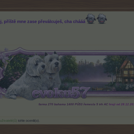
j, příště mne zase převálcuješ, cha chááá
farma 270 bahama 1400 PÚ53 řemesla 5 trh AC
hraji od 28.12.20
 uživatelé(ů)
tohle ocenili(o).