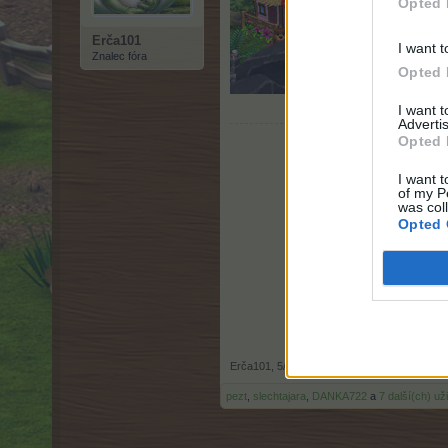
Opted 
Erča101
I want t
Znalec fóra
Opted 
I want 
Advertis
Opted 
I want t
of my P
was col
Opted 
Erča101
,
5/7/26
pezt
,
slechtajara
,
DANKA722
a
7 další(ch) už