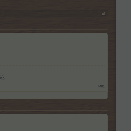
a 5
/30
#481