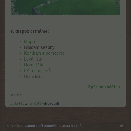
K dispozici máme:
Mapa
Bilboard sezóny
Kombajn a pomocníci
Levá lišta
Horní lišta
Lišta sousedů
Dolní lišta
Zpět na začátek
2/11/15
Janké861
a
mamča50
tohle ocenili.
Stav vlákna:
Žádné další odpovědi nejsou možné.