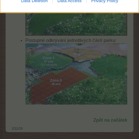
Data Deletion
Data Access
Privacy Policy
Postupné odkrývání jednotlivých částí parku:
Zpět na začátek
2/11/15