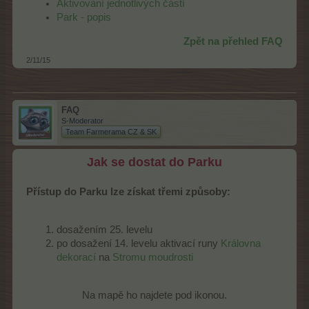
Aktivování jednotlivých částí
Park - popis
Zpět na přehled FAQ
2/11/15
FAQ
S-Moderator
Team Farmerama CZ & SK
Jak se dostat do Parku
Přístup do Parku lze získat třemi způsoby:
dosažením 25. levelu
po dosažení 14. levelu aktivací runy
Královna
dekorací
na
Stromu moudrosti
Na mapě ho najdete pod ikonou.​