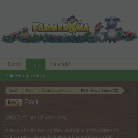
Domů
Kalendář
Fóra
Nejnovější příspěvky
Domů
Fóra
Časté dotazy ke hře
FAQ - Hra a fórum (CZ)
Park
FAQ
Milý(á) fórum uživatel (ko),
pokud chcete být na fóru aktivní a máte zájem se
zúčastnit v různých diskuzích a využívat dané