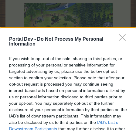
Portal Dev -
Do Not Process My Personal
Information
If you wish to opt-out of the sale, sharing to third parties, or
Pro vstup musíme již pouze na tuto ikonu kliknout.​
processing of your personal or sensitive information for
targeted advertising by us, please use the below opt-out
Zpět na začátek
section to confirm your selection. Please note that after your
2/11/15
opt-out request is processed you may continue seeing
interest-based ads based on personal information utilized by
us or personal information disclosed to third parties prior to
FAQ
your opt-out. You may separately opt-out of the further
S-Moderator
disclosure of your personal information by third parties on the
Team Farmerama CZ & SK
IAB’s list of downstream participants. This information may
also be disclosed by us to third parties on the
IAB’s List of
Aktivování částí Parku
Downstream Participants
that may further disclose it to other
third parties.