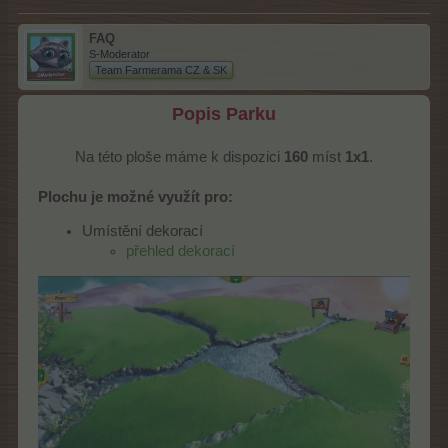
FAQ
S-Moderator
Team Farmerama CZ & SK
Popis Parku
Na této ploše máme k dispozici
160
míst
1x1
.​
Plochu je možné využít pro:
Umístění dekorací
přehled dekorací