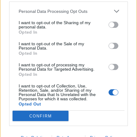
Park je rozdělen na 5 části. První je otevřena hned, další
Personal Data Processing Opt Outs
4 je potřeba buď zakoupit za krejcary kliknutím na
.
I want to opt-out of the Sharing of my
personal data.
Opted In
Přehled jednotlivých částí:
1. část: dostaneme automaticky a získáme 46
I want to opt-out of the Sale of my
Personal Data.
míst
Opted In
2. část: zakoupíme za 8 000 Kr a získáme 21
míst
I want to opt-out of processing my
3. část: zakoupíme za 20 000 Kr a získáme 12
Personal Data for Targeted Advertising.
míst
Opted In
4. část: zakoupíme za 35 000 Kr a získáme 23
míst
I want to opt-out of Collection, Use,
Retention, Sale, and/or Sharing of my
5. část: zakoupíme za 65 000 Kr a získáme 58
Personal Data that Is Unrelated with the
míst
Purposes for which it was collected.
Opted Out
Vzhled parku po získání přístupu:
CONFIRM