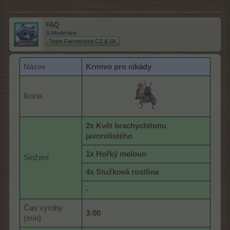
FAQ
S-Moderator
Team Farmerama CZ & SK
Název
K
rmivo pro cikády
Ikona
2x Květ brachychitonu
javorolistého
1x Hořký meloun
Složení
4x Stužková rostlina
-
Čas výroby
3:00
(min)