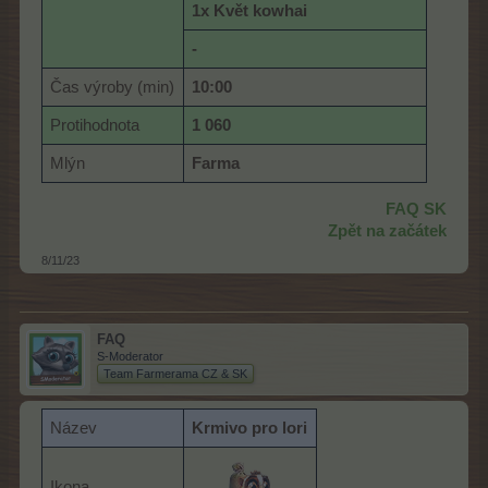
1x Květ kowhai
-
Čas výroby (min)
10:00
Protihodnota
1 060
Mlýn
Farma
FAQ SK
Zpět na začátek
8/11/23
FAQ
S-Moderator
Team Farmerama CZ & SK
Název
Krmivo pro lori
Ikona