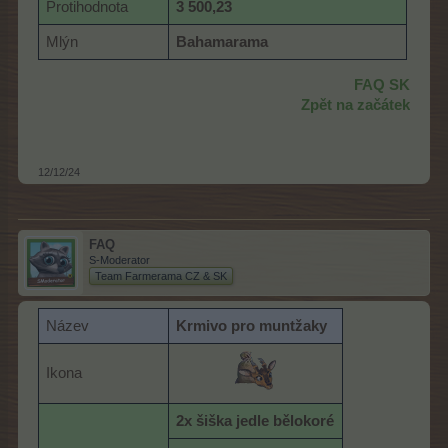
Protihodnota
3 500,23
Mlýn
Bahamarama
FAQ SK
Zpět na začátek
12/12/24
FAQ
S-Moderator
Team Farmerama CZ & SK
Název
K
rmivo pro muntžaky
Ikona
2x šiška jedle bělokoré