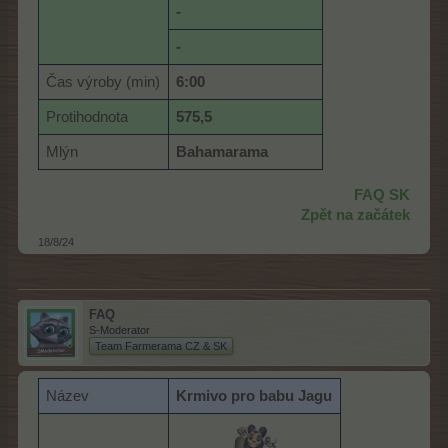
-
-
Čas výroby (min)
6:00
Protihodnota
575,5
Mlýn
Bahamarama
FAQ SK
Zpět na začátek
18/8/24
FAQ
S-Moderator
Team Farmerama CZ & SK
Název
Krmivo pro babu Jagu