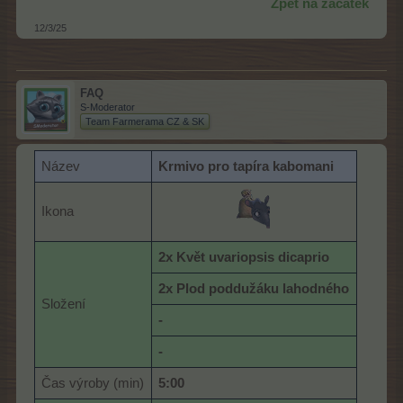
Zpět na začátek
12/3/25
FAQ
S-Moderator
Team Farmerama CZ & SK
Název
Krmivo pro
tapíra kabomani
Ikona
2x Květ uvariopsis dicaprio
2x Plod poddužáku lahodného
Složení
-
-
Čas výroby (min)
5:00