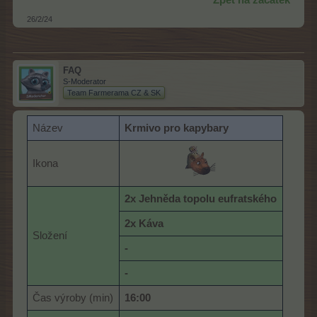
26/2/24
FAQ
S-Moderator
Team Farmerama CZ & SK
Název
Krmivo pro kapybary
Ikona
2x Jehněda topolu eufratského
2x Káva
Složení
-
-
Čas výroby (min)
16:00