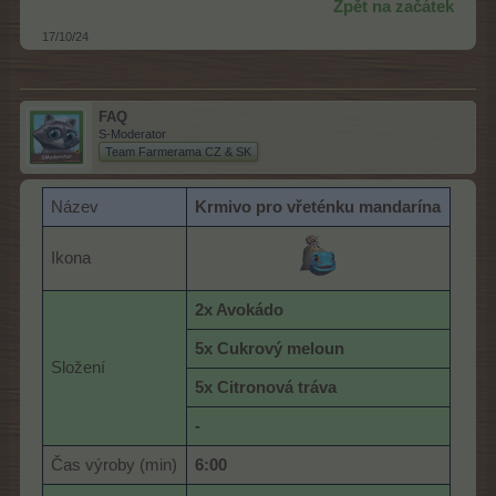
Zpět na začátek
17/10/24
FAQ
S-Moderator
Team Farmerama CZ & SK
Název
Krmivo pro vřeténku mandarína
Ikona
2x Avokádo
5x Cukrový meloun
Složení
5x Citronová tráva
-
Čas výroby (min)
6:00