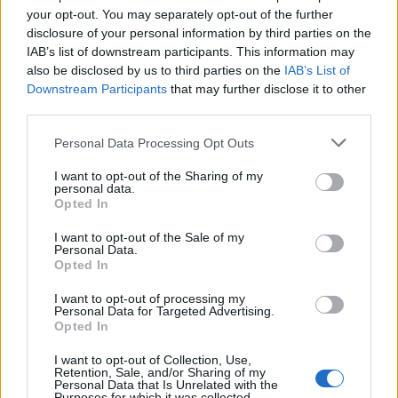
your opt-out. You may separately opt-out of the further
50x brusinka
disclosure of your personal information by third parties on the
IAB’s list of downstream participants. This information may
50x šeřík
also be disclosed by us to third parties on the
IAB’s List of
Složení
Downstream Participants
that may further disclose it to other
-
third parties.
-
Personal Data Processing Opt Outs
Čas výroby (min)
7:30
I want to opt-out of the Sharing of my
Protihodnota
2 515,4
personal data.
Opted In
Mlýn
Farma
I want to opt-out of the Sale of my
Personal Data.
FAQ SK
Opted In
Zpět na začátek
I want to opt-out of processing my
22/6/24
Personal Data for Targeted Advertising.
Opted In
I want to opt-out of Collection, Use,
FAQ
Retention, Sale, and/or Sharing of my
S-Moderator
Personal Data that Is Unrelated with the
Team Farmerama CZ & SK
Purposes for which it was collected.