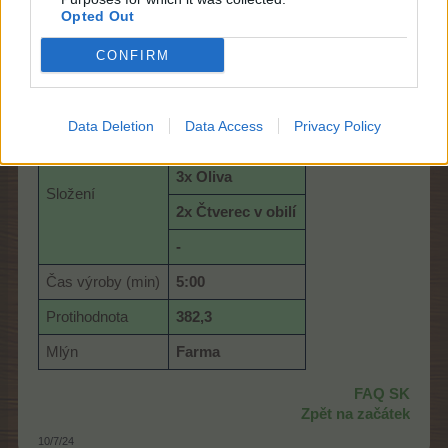
Opted Out
Název
K
rmivo pro racky
CONFIRM
Ikona
Data Deletion
Data Access
Privacy Policy
5x Sladové zrno
3x Oliva
Složení
2x Čtverec v obilí
-
Čas výroby (min)
5:00
Protihodnota
382,3
Mlýn
Farma
FAQ SK
Zpět na začátek
10/7/24