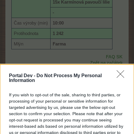
15x Karmínová pavoučí lilie
-
Čas výroby (min)
10:00
Protihodnota
1 242
Mlýn
Farma
FAQ SK
Zpět na začátek
29/5/24
Portal Dev -
Do Not Process My Personal
Information
FAQ
If you wish to opt-out of the sale, sharing to third parties, or
S-Moderator
processing of your personal or sensitive information for
Team Farmerama CZ & SK
targeted advertising by us, please use the below opt-out
section to confirm your selection. Please note that after your
Název
K
rmivo pro goliáše
opt-out request is processed you may continue seeing
interest-based ads based on personal information utilized by
Ikona
us or personal information disclosed to third parties prior to