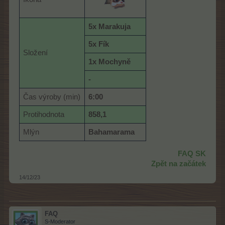
5x Marakuja
5x Fík
Složení
1x Mochyně
-
Čas výroby (min)
6:00
Protihodnota
858,1
Mlýn
Bahamarama
FAQ SK
Zpět na začátek
14/12/23
FAQ
S-Moderator