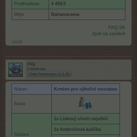
Protihodnota
4 458,5
Mlýn
Bahamarama
FAQ SK
Zpět na začátek
1/11/23
FAQ
S-Moderator
Team Farmerama CZ & SK
Název
K
rmivo pro sýkořici vousatou
Ikona
1x Lískový ořech největší
1x Ambroňová kulička
Složení