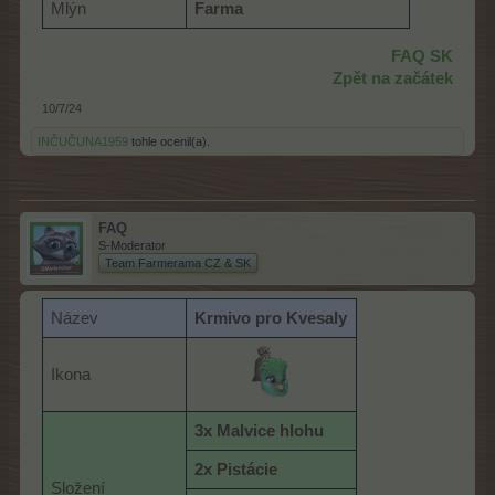
Mlýn
Farma
FAQ SK
Zpět na začátek
10/7/24
INČUČUNA1959
tohle ocenil(a).
FAQ
S-Moderator
Team Farmerama CZ & SK
Název
Krmivo pro Kvesaly
Ikona
3x Malvice hlohu
2x Pistácie
Složení