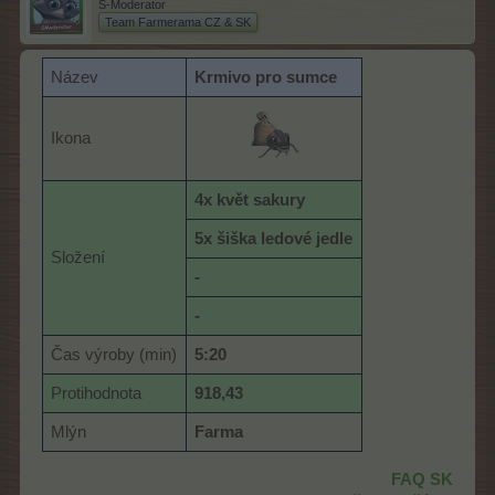
S-Moderator
Team Farmerama CZ & SK
Název
K
rmivo pro sumce
Ikona
4x květ sakury
5x šiška ledové jedle
Složení
-
-
Čas výroby (min)
5:20
Protihodnota
918,43
Mlýn
Farma
FAQ SK