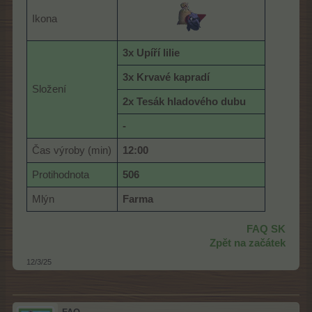
Ikona
3x Upíří lilie
3x Krvavé kapradí
Složení
2x Tesák hladového dubu
-
Čas výroby (min)
12:00
Protihodnota
506
Mlýn
Farma
FAQ SK
Zpět na začátek
12/3/25