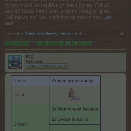
fórum musíš se nejdříve přihlásit do hry. Pokud
nemáš žádný herní účet, prosím, zaregistruj se.
Těšíme se na Tvou návštěvu na našem fóru!
„do
hry“
Stav vlákna:
Žádné další odpovědi nejsou možné.
< Předch.
1
←
5
6
7
8
9
10
Další >
FAQ
S-Moderator
Team Farmerama CZ & SK
Název
Krmivo pro okounky
Ikona
3x Mombínová švestka
2x Ovoce tamarilo
Složení
-