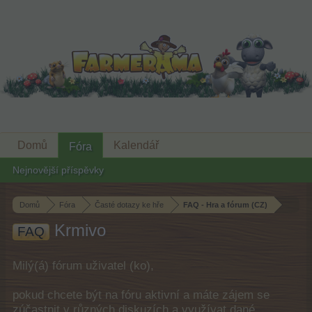
Domů
Kalendář
Fóra
Nejnovější příspěvky
Domů
Fóra
Časté dotazy ke hře
FAQ - Hra a fórum (CZ)
Krmivo
FAQ
Milý(á) fórum uživatel (ko),
pokud chcete být na fóru aktivní a máte zájem se
zúčastnit v různých diskuzích a využívat dané