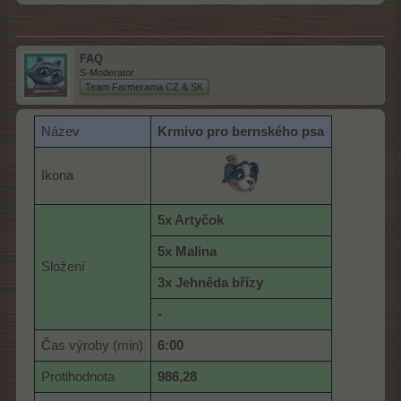
FAQ
S-Moderator
Team Farmerama CZ & SK
Název
Krmivo pro bernského psa
Ikona
5x Artyčok
5x Malina
Složení
3x Jehněda břízy
-
Čas výroby (min)
6:00
Protihodnota
986,28