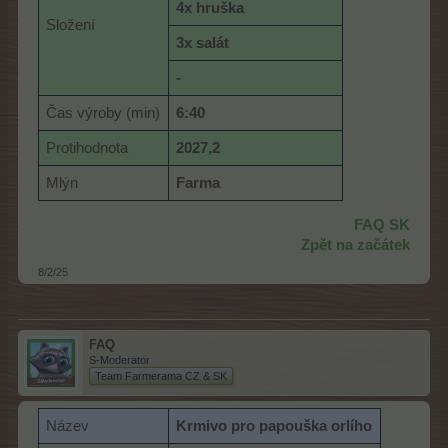
4x hruška
Složení
3x salát
-
Čas výroby (min)
6:40
Protihodnota
2027,2
Mlýn
Farma
FAQ SK
Zpět na začátek
8/2/25
FAQ
S-Moderator
Team Farmerama CZ & SK
Název
Krmivo pro papouška orlího