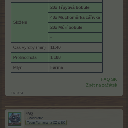
20x Třpytivá bobule
40x Muchomůrka zářivka
Složení
20x Můří bobule
-
Čas výroby (min)
11:40
Protihodnota
1 188
Mlýn
Farma
FAQ SK
Zpět na začátek
17/10/23
FAQ
S-Moderator
Team Farmerama CZ & SK