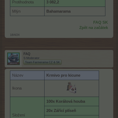
Protihodnota
3 082,2
Mlýn
Bahamarama
FAQ SK
Zpět na začátek
18/4/24
FAQ
S-Moderator
Team Farmerama CZ & SK
Název
K
rmivo pro kicune
Ikona
100x Korálová houba
20x Zářící plíseň
Složení