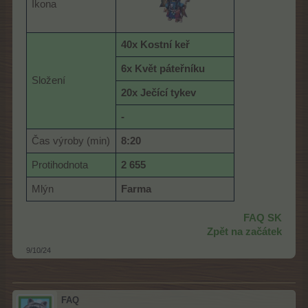
Ikona
40x Kostní keř
6x Květ páteřníku
Složení
20x Ječící tykev
-
Čas výroby (min)
8:20
Protihodnota
2 655
Mlýn
Farma
FAQ SK
Zpět na začátek
9/10/24
FAQ