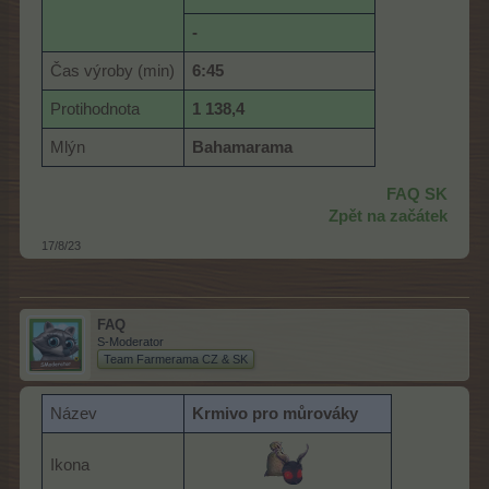
-
Čas výroby (min)
6:45
Protihodnota
1 138,4
Mlýn
Bahamarama
FAQ SK
Zpět na začátek
17/8/23
FAQ
S-Moderator
Team Farmerama CZ & SK
Název
K
rmivo pro můrováky
Ikona