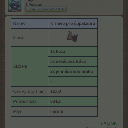
FAQ
S-Moderator
Team Farmerama CZ & SK
Název
Krmivo pro čupakabru
Ikona
1x koza
3x sekáčová tráva
Složení
2x jehněda soumraku
-
Čas výroby (min)
12:00
Protihodnota
664,2
Mlýn
Farma
FAQ SK