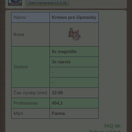
Team Farmerama CZ & SK
Název
K
rmivo pro čipmanky
Ikona
6x magnólie
3x narcis
Složení
-
-
Čas výroby (min)
12:00
Protihodnota
454,3
Mlýn
Farma
FAQ SK
Zpět na začátek