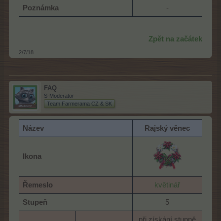
Poznámka
-​
Zpět na začátek
2/7/18
FAQ
S-Moderator
Team Farmerama CZ & SK
Název
Rajský věnec
Ikona
Řemeslo
květinář
Stupeň
5​
při získání stupně