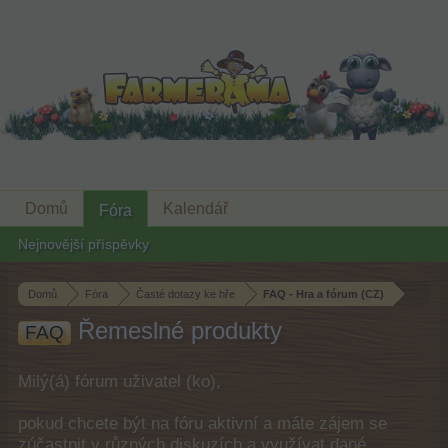
Domů
Kalendář
Fóra
Nejnovější příspěvky
Domů
Fóra
Časté dotazy ke hře
FAQ - Hra a fórum (CZ)
Řemeslné produkty
FAQ
Milý(á) fórum uživatel (ko),
pokud chcete být na fóru aktivní a máte zájem se
zúčastnit v různých diskuzích a využívat dané