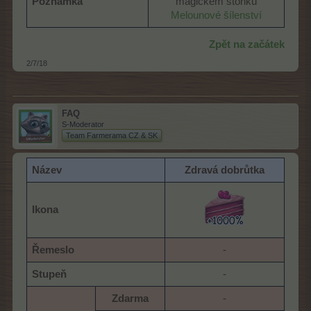
Poznámka
magickém stonku
Melounové šílenství
Zpět na začátek
2/7/18
FAQ
S-Moderator
Team Farmerama CZ & SK
Název
Zdravá dobrůtka
Ikona
Řemeslo
-​
Stupeň
-​
Zdarma
-​