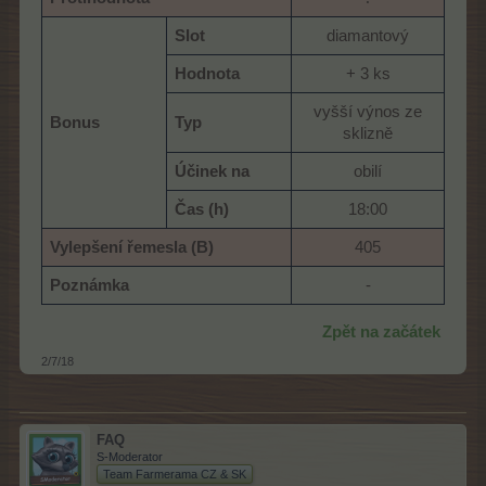
Slot
diamantový​
Hodnota
+ 3 ks​
vyšší výnos ze
Bonus
Typ
sklizně​
Účinek na
obilí​
Čas (h)
18:00​
Vylepšení řemesla (B)
405​
Poznámka
-​
Zpět na začátek
2/7/18
FAQ
S-Moderator
Team Farmerama CZ & SK