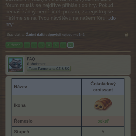
fórum musíš se nejdříve přihlásit do hry. Pokud
nemáš žádný herní účet, prosím, zaregistruj se.
Těšíme se na Tvou návštěvu na našem fóru!
„do
hry“
Stav vlákna:
Žádné další odpovědi nejsou možné.
< Předch.
1
2
3
4
5
6
7
FAQ
S-Moderator
Team Farmerama CZ & SK
Čokoládový
Název
croissant
Ikona
Řemeslo
pekař
Stupeň
5​