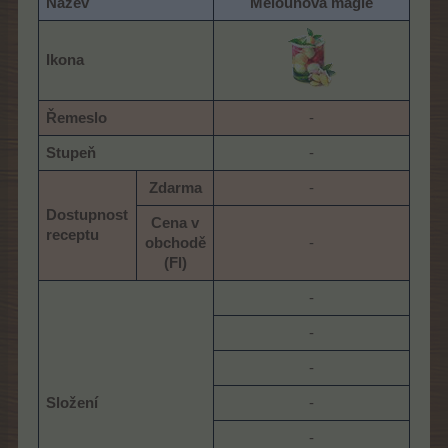
Název
Melounová magie
Ikona
Řemeslo
-​
Stupeň
-​
Zdarma
-​
Dostupnost
Cena v
receptu
obchodě
-​
(Fl)
-​
-​
-​
Složení
-​
-​