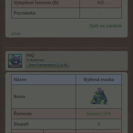
Vylepšení řemesla (B)
405​
Poznámka
-​
Zpět na začátek
2/7/18
FAQ
S-Moderator
Team Farmerama CZ & SK
Název
Bylinná maska
Ikona
Řemeslo
Bahami SPA
Stupeň
5​