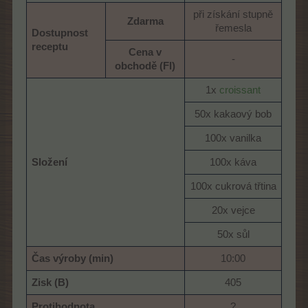
při získání stupně
Zdarma
řemesla​
Dostupnost
receptu
Cena v
-​
obchodě (Fl)
1x
croissant
50x kakaový bob​
100x vanilka​
Složení
100x káva​
100x cukrová třtina​
20x vejce​
50x sůl​
Čas výroby (min)
10:00​
Zisk (B)
405​
Protihodnota
?​