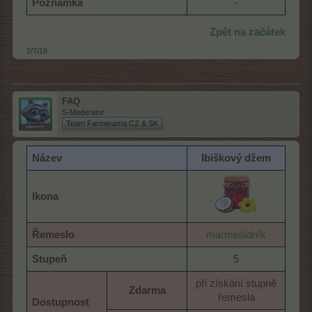
Poznámka
-​
Zpět na začátek
2/7/18
FAQ
S-Moderator
Team Farmerama CZ & SK
Název
Ibiškový džem
Ikona
Řemeslo
marmeládník
Stupeň
5​
při získání stupně
Zdarma
řemesla​
Dostupnost