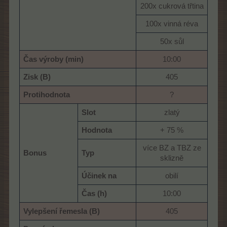
200x cukrová třtina​
100x vinná réva​
50x sůl​
Čas výroby (min)
10:00​
Zisk (B)
405​
Protihodnota
?​
Slot
zlatý​
Hodnota
+ 75 %​
více BZ a TBZ ze
Bonus
Typ
sklizně​
Účinek na
obilí​
Čas (h)
10:00​
Vylepšení řemesla (B)
405​