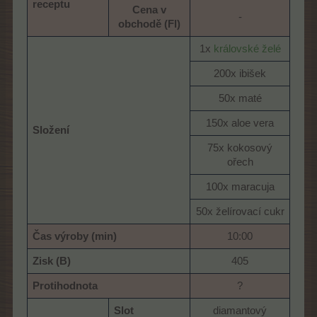
receptu
Cena v
-​
obchodě (Fl)
1x
královské želé
200x ibišek​
50x maté​
150x aloe vera​
Složení
75x kokosový
ořech​
100x maracuja​
50x želírovací cukr​
Čas výroby (min)
10:00​
Zisk (B)
405​
Protihodnota
?​
Slot
diamantový​