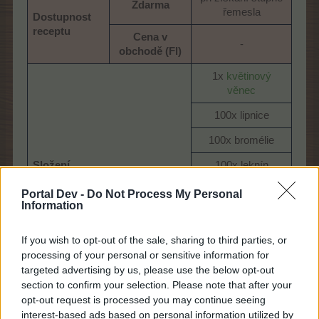
Zdarma
řemesla​
Dostupnost
receptu
Cena v
-​
obchodě (Fl)
1x
květinový
věnec
100x lipnice​
100x bromélie​
Složení
100x leknín​
100x kurkuma​
Portal Dev -
Do Not Process My Personal
Information
100x pantoflíček​
50x x květinový
If you wish to opt-out of the sale, sharing to third parties, or
drát​
processing of your personal or sensitive information for
targeted advertising by us, please use the below opt-out
Čas výroby (min)
10:00​
section to confirm your selection. Please note that after your
opt-out request is processed you may continue seeing
Zisk (B)
405​
interest-based ads based on personal information utilized by