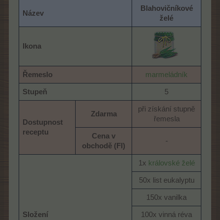
Blahovičníkové
Název
želé
Ikona
​
Řemeslo
marmeládník
Stupeň
5​
při získání stupně
Zdarma
řemesla​
Dostupnost
receptu
Cena v
-​
obchodě (Fl)
1x
královské želé
50x list eukalyptu​
150x vanilka​
Složení
100x vinná réva​