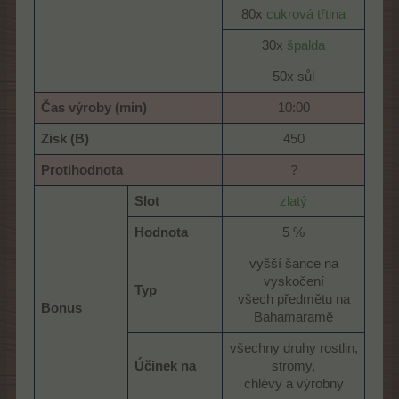
80x
cukrová třtina
30x
špalda
50x sůl​
Čas výroby (min)
10:00​
Zisk (B)
450​
Protihodnota
?​
Slot
zlatý
Hodnota
5 %​
vyšší šance na
vyskočení
Typ
všech předmětu na
Bonus
Bahamaramě​
všechny druhy rostlin,
Účinek na
stromy,
chlévy a výrobny​