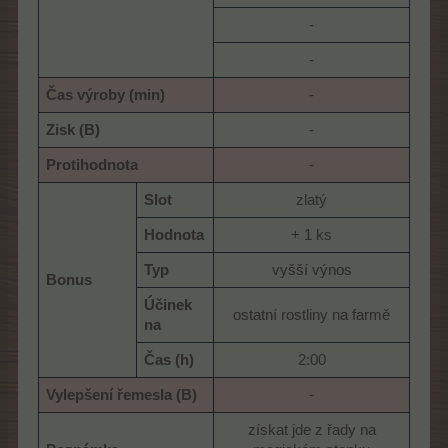
-​
-​
Čas výroby (min)
-​
Zisk (B)
-​
Protihodnota
-​
Slot
zlatý​
Hodnota
+ 1 ks​
Typ
vyšší výnos​
Bonus
Účinek
ostatní rostliny na farmě​
na
Čas (h)
2:00​
Vylepšení řemesla (B)
-​
získat jde z řady na