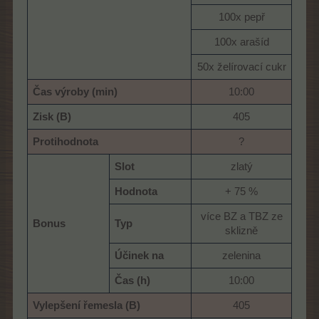
100x pepř​
100x arašíd​
50x želírovací cukr​
Čas výroby (min)
10:00​
Zisk (B)
405​
Protihodnota
?​
Slot
zlatý​
Hodnota
+ 75 %​
více BZ a TBZ ze
Bonus
Typ
sklizně​
Účinek na
zelenina​
Čas (h)
10:00​
Vylepšení řemesla (B)
405​