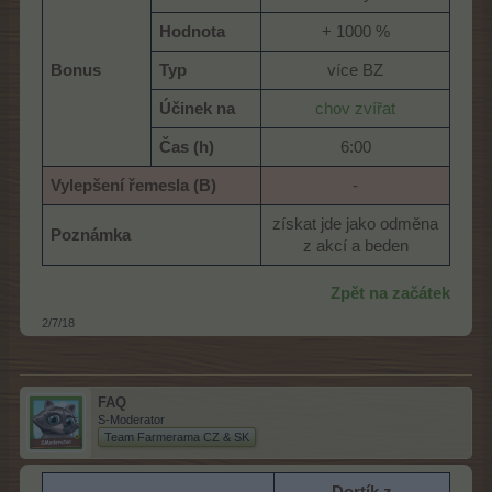
Hodnota
+ 1000 %​
Bonus
Typ
více BZ​
Účinek na
chov zvířat
Čas (h)
6:00​
Vylepšení řemesla (B)
-​
získat jde jako odměna
Poznámka
z akcí a beden​
Zpět na začátek
2/7/18
FAQ
S-Moderator
Team Farmerama CZ & SK
Dortík z