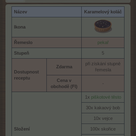
Název
Karamelový koláč
Ikona
Řemeslo
pekař
Stupeň
5​
při získání stupně
Zdarma
řemesla​
Dostupnost
receptu
Cena v
-​
obchodě (Fl)
1x
piškotové těsto
30x kakaový bob​
10x vejce​
Složení
100x skořice​