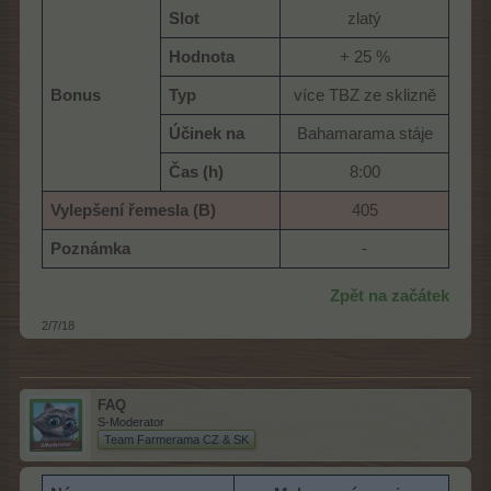
Slot
zlatý​
Hodnota
+ 25 %​
Bonus
Typ
více TBZ ze sklizně​
Účinek na
Bahamarama stáje​
Čas (h)
8:00​
Vylepšení řemesla (B)
405​
Poznámka
-​
Zpět na začátek
2/7/18
FAQ
S-Moderator
Team Farmerama CZ & SK