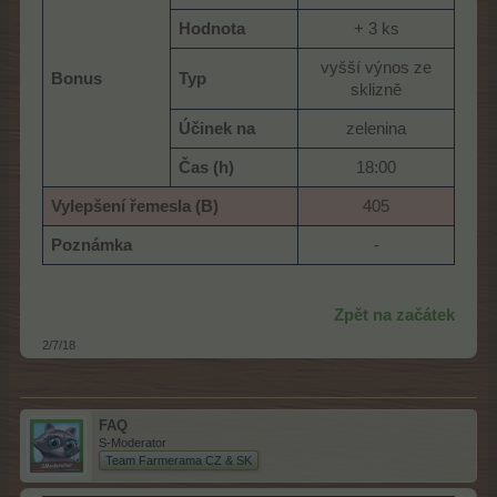
Hodnota
+ 3 ks​
vyšší výnos ze
Bonus
Typ
sklizně​
Účinek na
zelenina​
Čas (h)
18:00​
Vylepšení řemesla (B)
405​
Poznámka
-​
Zpět na začátek
2/7/18
FAQ
S-Moderator
Team Farmerama CZ & SK