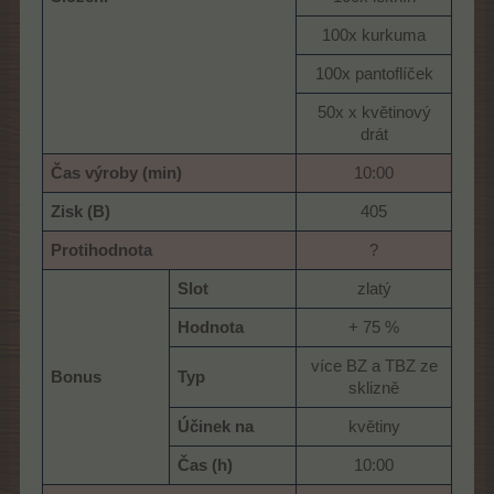
100x kurkuma​
100x pantoflíček​
50x x květinový
drát​
Čas výroby (min)
10:00​
Zisk (B)
405​
Protihodnota
?​
Slot
zlatý​
Hodnota
+ 75 %​
více BZ a TBZ ze
Bonus
Typ
sklizně​
Účinek na
květiny​
Čas (h)
10:00​