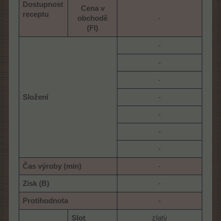
Dostupnost
Cena v
receptu
obchodě
-​
(Fl)
-​
-​
-​
Složení
-​
-​
-​
-​
Čas výroby (min)
-​
Zisk (B)
-​
Protihodnota
-​
Slot
zlatý​