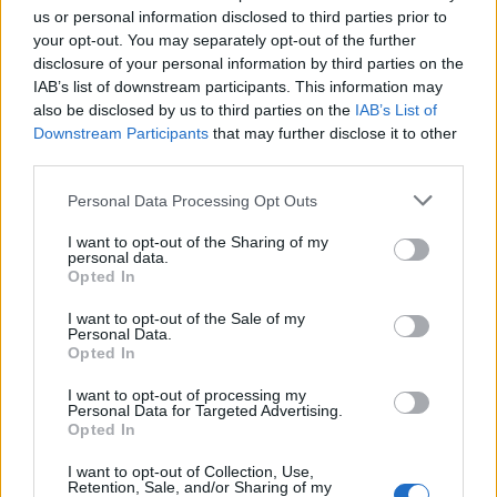
Protihodnota
?​
us or personal information disclosed to third parties prior to
your opt-out. You may separately opt-out of the further
Slot
diamantový​
disclosure of your personal information by third parties on the
IAB’s list of downstream participants. This information may
Hodnota
+ 3 ks​
also be disclosed by us to third parties on the
IAB’s List of
Bonus
Typ
vyšší výnos​
Downstream Participants
that may further disclose it to other
third parties.
Účinek na
květiny​
Personal Data Processing Opt Outs
Čas (h)
18:00​
I want to opt-out of the Sharing of my
Vylepšení řemesla (B)
405​
personal data.
Opted In
Poznámka
-​
I want to opt-out of the Sale of my
Personal Data.
Zpět na začátek
Opted In
2/7/18
I want to opt-out of processing my
Personal Data for Targeted Advertising.
Opted In
FAQ
S-Moderator
I want to opt-out of Collection, Use,
Team Farmerama CZ & SK
Retention, Sale, and/or Sharing of my