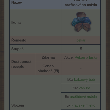
Název
arašídového másla
Ikona
Řemeslo
pekař
Stupeň
5​
Zdarma
Akce:
Pekárna lásky
Dostupnost
Cena v
receptu
-​
obchodě (Fl)
50x
kakaový bob
70x
vanilka
5x
arašídové máslo
Složení
5x
kravské mléko