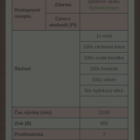
splněním úkolu:
Zdarma
Bylinná terapie
Dostupnost
receptu
Cena v
-​
obchodě (Fl)
1x med​
100x citrónová tráva​
100x svatá bazalka​
Složení
100x koriandr​
100x stévie​
50x bylinkový elixír​
-​
Čas výroby (min)
10:00​
Zisk (B)
405​
Protihodnota
?​