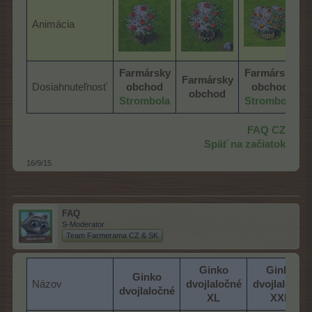
Animácia
Farmársky
Farmársky
Farmársky
Dosiahnuteľnosť
obchod
obchod
obchod
Strombola
Strombola
FAQ CZ
Späť na začiatok
16/9/15
FAQ
S-Moderator
Team Farmerama CZ & SK
Ginko
Ginko
Ginko
Názov
dvojlaločné
dvojlaločné
dvojlaločné
XL
XXL