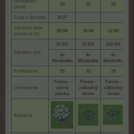
Dostupnosť
15
15
15
(level)
Cena v obchode
30 Fl
-
-
Základná doba
20:00
18:00
12:00
produkcie (h)
75 BS
75 BS
150 BS
Základný zisk
4x
4x
4x
Mirabelka
Mirabelka
Mirabelka
Protihodnota
75
75
75
Farma -
Farma -
Farma -
Umiestnenie
voľná
základný
základný
plocha
strom
strom
Animácia