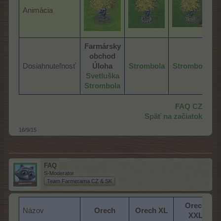
Animácia
Farmársky
obchod
Dosiahnuteľnosť
Úloha
Strombola
Strombola
Svetluška
Strombola
FAQ CZ
Späť na začiatok
16/9/15
FAQ
S-Moderator
Team Farmerama CZ & SK
Orech
Názov
Orech
Orech XL
XXL