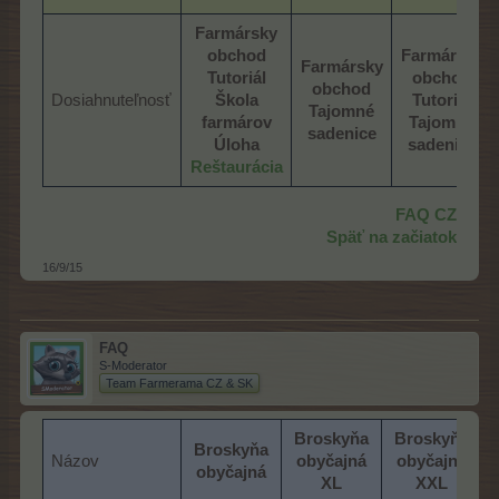
Farmársky
obchod
Farmársky
Farmársky
Tutoriál
obchod
obchod
Dosiahnuteľnosť
Škola
Tutoriál
Tajomné
farmárov
Tajomné
sadenice
Úloha
sadenice
Reštaurácia
FAQ CZ
Späť na začiatok
16/9/15
FAQ
S-Moderator
Team Farmerama CZ & SK
Broskyňa
Broskyňa
Broskyňa
Názov
obyčajná
obyčajná
obyčajná
XL
XXL