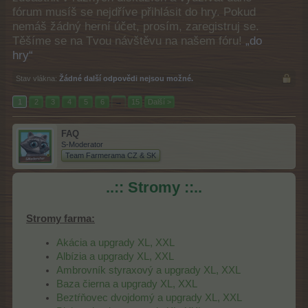
fórum musíš se nejdříve přihlásit do hry. Pokud
nemáš žádný herní účet, prosím, zaregistruj se.
Těšíme se na Tvou návštěvu na našem fóru!
„do
hry“
Stav vlákna:
Žádné další odpovědi nejsou možné.
1
2
3
4
5
6
→
15
Další >
FAQ
S-Moderator
Team Farmerama CZ & SK
..:: Stromy ::..
Stromy farma:
Akácia a upgrady XL, XXL
Albízia a upgrady XL, XXL
Ambrovník styraxový a upgrady XL, XXL
Baza čierna a upgrady XL, XXL
Beztŕňovec dvojdomý a upgrady XL, XXL