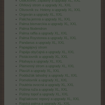
Obličkovec západný a upgrady XL, XXL
Ohňový strom a upgrady XL, XXL
Olivovník sv. Heleny a upgrady XL, XXL
Orgován a upgrady XL, XXL
Palicha jemná a upgrady XL, XXL
Palma bismarckia a upgrady XL, XXL
Palma filodendron
Palma raffia a upgrady XL, XXL
Palma Roystonea a upgrady XL, XXL
Pandanus a upgrady XL, XXL
Papagájový strom
Papája obyčajná a upgrady XL, XXL
Pistáciovník a upgrady XL, XXL
Pitahaya a upgrady XL, XXL
Plamenný strom a upgrady XL, XXL
Plavúň a upgrady XL, XXL
Poddužák lahodný a upgrady XL, XXL
Pomelovník a upgrady XL, XXL
Poutéria ovocná a upgrady XL, XXL
Púštna ruža a upgrady XL, XXL
Púštny topoľ a upgrady XL, XXL
Rajčiakovec repový a upgrady XL, XXL
Rajská palma a upgrady XL, XXL