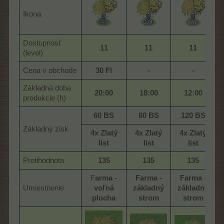
Ikona
Dostupnosť
11
11
11
(level)
Cena v obchode
30 Fl
-
-
Základná doba
20:00
18:00
12:00
produkcie (h)
60 BS
60 BS
120 BS
Základný zisk
4x Zlatý
4x Zlatý
4x Zlatý
list
list
list
Protihodnota
135
135
135
F
arma -
Farma -
Farma -
Umiestnenie
voľná
základný
základný
plocha
strom
strom