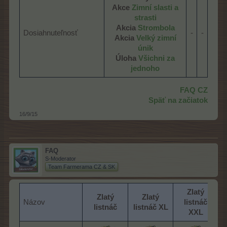
Akce
Zimní slasti a
strasti
Akcia
Strombola
Dosiahnuteľnosť
-​
-​
Akcia
Velký zimní
únik
Úloha
Všichni za
jednoho
FAQ CZ
Späť na začiatok
16/9/15
FAQ
S-Moderator
Team Farmerama CZ & SK
Zlatý
Zlatý
Zlatý
Názov
listnáč
listnáč
listnáč XL
XXL