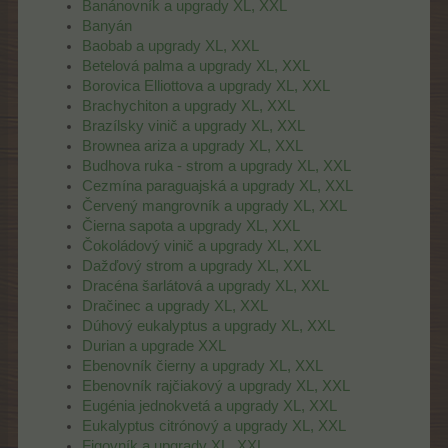
Banánovník a upgrady XL, XXL
Banyán
Baobab a upgrady XL, XXL
Betelová palma a upgrady XL, XXL
Borovica Elliottova a upgrady XL, XXL
Brachychiton a upgrady XL, XXL
Brazílsky vinič a upgrady XL, XXL
Brownea ariza a upgrady XL, XXL
Budhova ruka - strom a upgrady XL, XXL
Cezmína paraguajská a upgrady XL, XXL
Červený mangrovník a upgrady XL, XXL
Čierna sapota a upgrady XL, XXL
Čokoládový vinič a upgrady XL, XXL
Dažďový strom a upgrady XL, XXL
Dracéna šarlátová a upgrady XL, XXL
Dračinec a upgrady XL, XXL
Dúhový eukalyptus a upgrady XL, XXL
Durian a upgrade XXL
Ebenovník čierny a upgrady XL, XXL
Ebenovník rajčiakový a upgrady XL, XXL
Eugénia jednokvetá a upgrady XL, XXL
Eukalyptus citrónový a upgrady XL, XXL
Figovník a upgrady XL, XXL