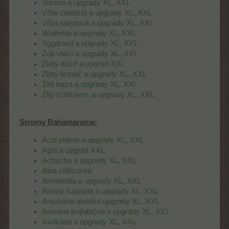
Vresna a upgrady XL, XXL
Vŕba celolistá a upgrady XL, XXL
Vŕba rakytová a upgrady XL, XXL
Wolémia a upgrady XL, XXL
Yggdrasil a upgrady XL, XXL
Zob vtáčí a upgrady XL, XXL
Zlatý dážď a upgrad XXL
Zlatý listnáč a upgrady XL, XXL
Žltá baza a upgrady XL, XXL
Žltý trúbkovec a upgrady XL, XXL
Stromy Bahamarama:
Acai palma a upgrady XL, XXL
Agát a upgrad XXL
Achacha a upgrady XL, XXL
Aloa vidlicovitá
Amherstia a upgrady XL, XXL
Anona šupinatá a upgrady XL, XXL
Araukária andská upgrady XL, XXL
Asimina trojlaločná a upgrady XL, XXL
Avokádo a upgrady XL, XXL