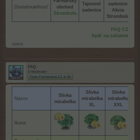
Farmársky
Tajomné
sadenice
Dosiahnuteľnosť
obchod
sadenice
Akcia
Strombola
Strombola
FAQ CZ
Späť na začiatok
16/9/15
FAQ
S-Moderator
Team Farmerama CZ & SK
Slivka
Slivka
Slivka
Názov
mirabelka
mirabelka
mirabelka
XL
XXL
Ikona