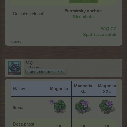
Farmársky obchod
Dosiahnuteľnosť
-​
-​
Strombola
FAQ CZ
Späť na začiatok
16/9/15
FAQ
S-Moderator
Team Farmerama CZ & SK
Magnólia
Magnólia
Názov
Magnólia
XL
XXL
Ikona
Dostupnosť
15
15
15