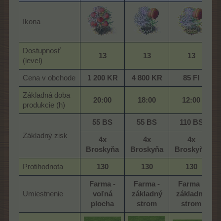
Ikona
Dostupnosť
13
13
13
(level)
Cena v obchode
1 200 KR
4 800 KR
85 Fl
Základná doba
20:00
18:00
12:00
produkcie (h)
55 BS
55 BS
110 BS
Základný zisk
4x
4x
4x
Broskyňa
Broskyňa
Broskyňa
Protihodnota
130
130
130
Farma -
Farma -
Farma -
Umiestnenie
voľná
základný
základný
plocha
strom
strom