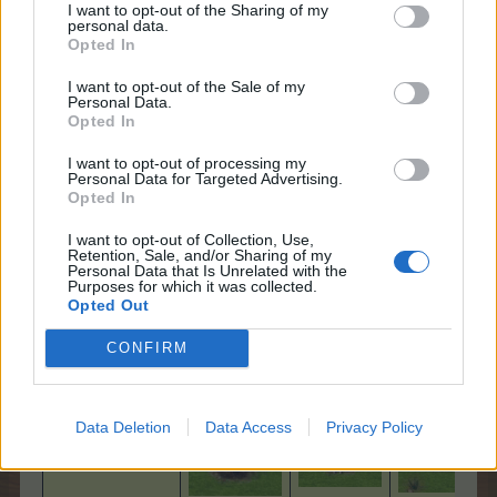
I want to opt-out of the Sharing of my
personal data.
Dostupnosť
Opted In
3
3
3
(level)
I want to opt-out of the Sale of my
Cena v obchode
300 Gr
1 200 Gr
25 Fl
Personal Data.
Opted In
Základná doba
12:00
10:48
7:12
produkcie (h)
I want to opt-out of processing my
Personal Data for Targeted Advertising.
Opted In
10 BS
10 BS
20 BS
Základný zisk
I want to opt-out of Collection, Use,
4x Jablko
4x Jablko
4x Jablko
Retention, Sale, and/or Sharing of my
Personal Data that Is Unrelated with the
Protihodnota
60
60
60
Purposes for which it was collected.
Opted Out
Farma -
Farma -
Farma -
Umiestnenie
voľná
základný
základný
CONFIRM
plocha
strom
strom
Data Deletion
Data Access
Privacy Policy
Animácia