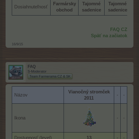
Farmársky
Tajomné
Tajomné
Dosiahnuteľnosť
obchod
sadenice
sadenice
FAQ CZ
Späť na začiatok
16/9/15
FAQ
S-Moderator
Team Farmerama CZ & SK
Vianočný stromček
Názov
-​
-​
2011
Ikona
-​
-​
Dostupnosť (level)
13
-​
-​