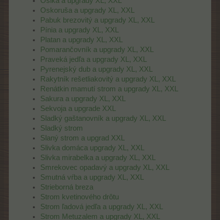
Osika a upgrady XL, XXL
Oskoruša a upgrady XL, XXL
Pabuk brezovitý a upgrady XL, XXL
Pínia a upgrady XL, XXL
Platan a upgrady XL, XXL
Pomarančovník a upgrady XL, XXL
Praveká jedľa a upgrady XL, XXL
Pyrenejský dub a upgrady XL, XXL
Rakytník rešetliakovitý a upgrady XL, XXL
Renátkin mamutí strom a upgrady XL, XXL
Sakura a upgrady XL, XXL
Sekvoja a upgrade XXL
Sladký gaštanovník a upgrady XL, XXL
Sladký strom
Slaný strom a upgrad XXL
Slivka domáca upgrady XL, XXL
Slivka mirabelka a upgrady XL, XXL
Smrekovec opadavý a upgrady XL, XXL
Smutná vŕba a upgrady XL, XXL
Strieborná breza
Strom kvetinového drôtu
Strom ľadová jedľa a upgrady XL, XXL
Strom Metuzalem a upgrady XL, XXL