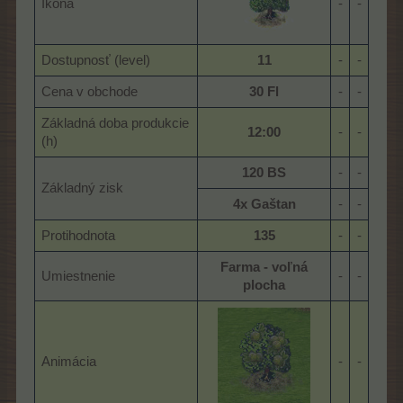
Ikona
-​
-​
Dostupnosť (level)
11
-​
-​
Cena v obchode
30 Fl
-​
-​
Základná doba produkcie
12:00
-​
-​
(h)
120 BS
-​
-​
Základný zisk
4x Gaštan
-​
-​
Protihodnota
135
-​
-​
Farma - voľná
Umiestnenie
-​
-​
plocha
Animácia
-​
-​