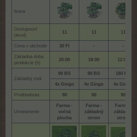
Ikona
Dostupnosť
11
11
11
(level)
Cena v obchode
30 Fl
-
-
Základná doba
20:00
18:00
12:00
produkcie (h)
90 BS
90 BS
180 BS
Základný zisk
4x Gingo
4x Gingo
4x Gingo
Protihodnota
90
90
90
Farma -
Farma -
Farma -
Umiestnenie
voľná
základný
základný
plocha
strom
strom