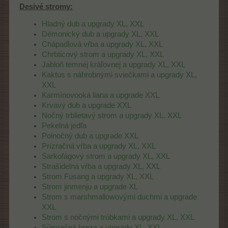
Desivé stromy:
Hladný dub a upgrady XL, XXL
Démonický dub a upgrady XL, XXL
Chápadlová vŕba a upgrady XL, XXL
Chrbticový strom a upgrady XL, XXL
Jabloň temnej kráľovnej a upgrady XL, XXL
Kaktus s náhrobnými sviečkami a upgrady XL,
XXL
Karmínovooká liana a upgrade XXL
Krvavý dub a upgrade XXL
Nočný trblietavý strom a upgrady XL, XXL
Pekelná jedľa
Polnočný dub a upgrade XXL
Prízračná vŕba a upgrady XL, XXL
Sarkofágový strom a upgrady XL, XXL
Strašidelná vŕba a upgrady XL, XXL
Strom Fusang a upgrady XL, XXL
Strom jinmenju a upgrade XL
Strom s marshmallowovými duchmi a upgrade
XXL
Strom s nočnými trúbkami a upgrady XL, XXL
Súmračná breza a upgrady XL, XXL