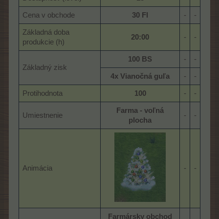
Cena v obchode
30 Fl
-​
-​
Základná doba
20:00
-​
-​
produkcie (h)
100 BS
-​
-​
Základný zisk
4x Vianočná guľa
-​
-​
Protihodnota
100
-​
-​
Farma - voľná
Umiestnenie
-​
-​
plocha
Animácia
-​
-​
Farmársky obchod