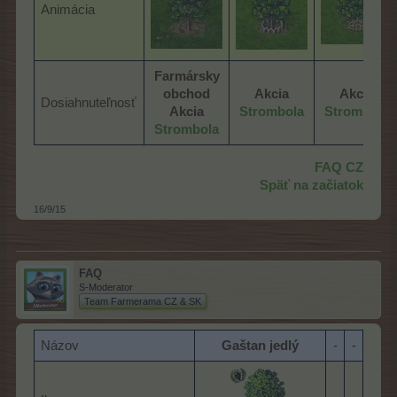
Animácia
Farmársky
obchod
Akcia
Akcia
Dosiahnuteľnosť
Akcia
Strombola
Strombola
Strombola
FAQ CZ
Späť na začiatok
16/9/15
FAQ
S-Moderator
Team Farmerama CZ & SK
Názov
Gaštan jedlý
-​
-​