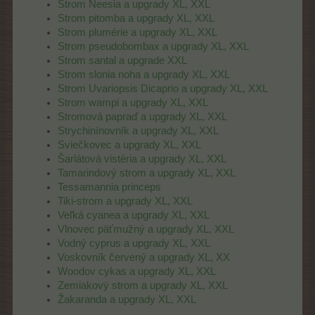
Strom Neesia a upgrady XL, XXL
Strom pitomba a upgrady XL, XXL
Strom plumérie a upgrady XL, XXL
Strom pseudobombax a upgrady XL, XXL
Strom santal a upgrade XXL
Strom slonia noha a upgrady XL, XXL
Strom Uvariopsis Dicaprio a upgrady XL, XXL
Strom wampi a upgrady XL, XXL
Stromová papraď a upgrady XL, XXL
Strychinínovník a upgrady XL, XXL
Sviečkovec a upgrady XL, XXL
Šarlátová vistéria a upgrady XL, XXL
Tamarindový strom a upgrady XL, XXL
Tessamannia princeps
Tiki-strom a upgrady XL, XXL
Veľká cyanea a upgrady XL, XXL
Vlnovec päťmužný a upgrady XL, XXL
Vodný cyprus a upgrady XL, XXL
Voskovník červený a upgrady XL, XX
Woodov cykas a upgrady XL, XXL
Zemiakový strom a upgrady XL, XXL
Žakaranda a upgrady XL, XXL