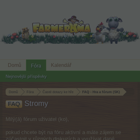
Domů
Kalendář
Fóra
Nejnovější příspěvky
Domů
Fóra
Časté dotazy ke hře
FAQ - Hra a fórum (SK)
Stromy
FAQ
Milý(á) fórum uživatel (ko),
pokud chcete být na fóru aktivní a máte zájem se
zúčastnit v různých diskuzích a využívat dané