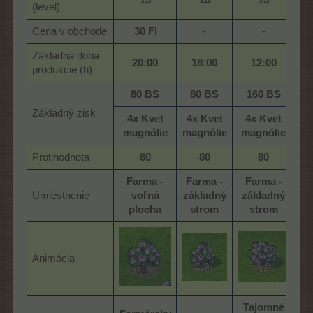
(level)
Cena v obchode
30 F
l​
-​
-​
Základná doba
20:00
18:00
12:00
produkcie (h)
80 BS
80 BS
160 BS
Základný zisk
4x Kvet
4x Kvet
4x Kvet
magnólie
magnólie
magnólie
Protihodnota
80
80
80
Farma -
Farma -
Farma -
Umiestnenie
voľná
základný
základný
plocha
strom
strom
Animácia
Tajomné