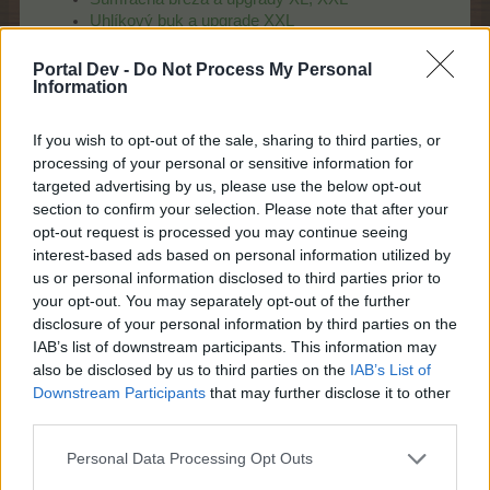
Uhlíkový buk a upgrade XXL
Vŕba Medúza a upgrade XXL
Želatínový pagaštan a upgrady XL, XXL
Portal Dev -
Do Not Process My Personal
Information
Žiariaci hubový strom a upgrady XL, XXL
If you wish to opt-out of the sale, sharing to third parties, or
Späť na prehľad FAQ
processing of your personal or sensitive information for
16/9/15
targeted advertising by us, please use the below opt-out
section to confirm your selection. Please note that after your
takyraky
tohle ocenil(a).
opt-out request is processed you may continue seeing
interest-based ads based on personal information utilized by
us or personal information disclosed to third parties prior to
FAQ
your opt-out. You may separately opt-out of the further
S-Moderator
disclosure of your personal information by third parties on the
Team Farmerama CZ & SK
IAB’s list of downstream participants. This information may
also be disclosed by us to third parties on the
IAB’s List of
Jabloň
Downstream Participants
that may further disclose it to other
Názov
Jabloň
Jabloň XL
XXL
third parties.
Personal Data Processing Opt Outs
Ikona