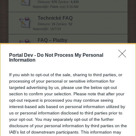
Diskuze:
970
Zprávy:
4,434
Pátek v(e) 9:15 AM
Technické FAQ
Diskuze:
19
Zprávy:
52
16/7/24
FAQ – Platby
Diskuze:
5
Zprávy:
61
15/1/26
Portal Dev -
Do Not Process My Personal
Information
Nápověda
If you wish to opt-out of the sale, sharing to third parties, or
processing of your personal or sensitive information for
targeted advertising by us, please use the below opt-out
Všeobecné dotazy
section to confirm your selection. Please note that after your
Diskuze:
5
Zprávy:
360
opt-out request is processed you may continue seeing
Dnes v(e) 11:20 AM
interest-based ads based on personal information utilized by
Technické a platební dotazy
us or personal information disclosed to third parties prior to
Diskuze:
4
Zprávy:
4
your opt-out. You may separately opt-out of the further
10/7/26
disclosure of your personal information by third parties on the
IAB’s list of downstream participants. This information may
Dotazy nováčků