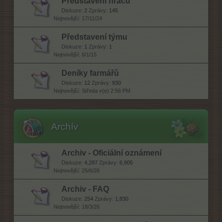
Představení hráčů
Diskuze:
2
Zprávy:
145
17/11/24
Představení týmu
Diskuze:
1
Zprávy:
1
6/1/15
Deníky farmářů
Diskuze:
12
Zprávy:
930
Středa v(e) 2:56 PM
Archív
Archiv - Oficiální oznámení
Diskuze:
4,287
Zprávy:
6,905
25/6/26
Archiv - FAQ
Diskuze:
254
Zprávy:
1,830
18/3/26