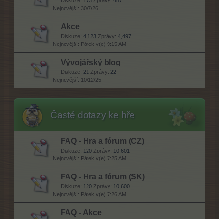
Diskuze:
173
Zprávy:
487
30/7/26
Akce
Diskuze:
4,123
Zprávy:
4,497
Pátek v(e) 9:15 AM
Vývojářský blog
Diskuze:
21
Zprávy:
22
10/12/25
Časté dotazy ke hře
FAQ - Hra a fórum (CZ)
Diskuze:
120
Zprávy:
10,601
Pátek v(e) 7:25 AM
FAQ - Hra a fórum (SK)
Diskuze:
120
Zprávy:
10,600
Pátek v(e) 7:26 AM
FAQ - Akce