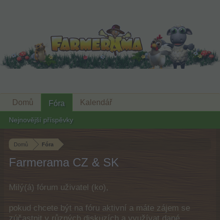
Domů
Kalendář
Fóra
Nejnovější příspěvky
Domů
Fóra
Farmerama CZ & SK
Milý(á) fórum uživatel (ko),
pokud chcete být na fóru aktivní a máte zájem se
zúčastnit v různých diskuzích a využívat dané