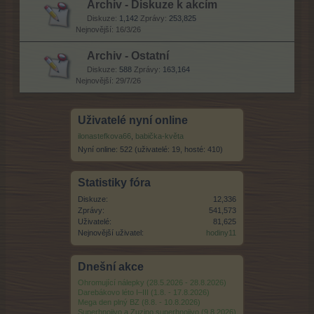
Archiv - Diskuze k akcím
Diskuze:
1,142
Zprávy:
253,825
16/3/26
Archiv - Ostatní
Diskuze:
588
Zprávy:
163,164
29/7/26
Uživatelé nyní online
ilonastefkova66
,
babička-květa
Nyní online: 522 (uživatelé: 19, hosté: 410)
Statistiky fóra
Diskuze:
12,336
Zprávy:
541,573
Uživatelé:
81,625
Nejnovější uživatel:
hodiny11
Dnešní akce
Ohromující nálepky (28.5.2026 - 28.8.2026)
Darebákovo léto I–III (1.8. - 17.8.2026)
Mega den plný BZ (8.8. - 10.8.2026)
Superhnojivo a Zuzino superhnojivo (9.8.2026)