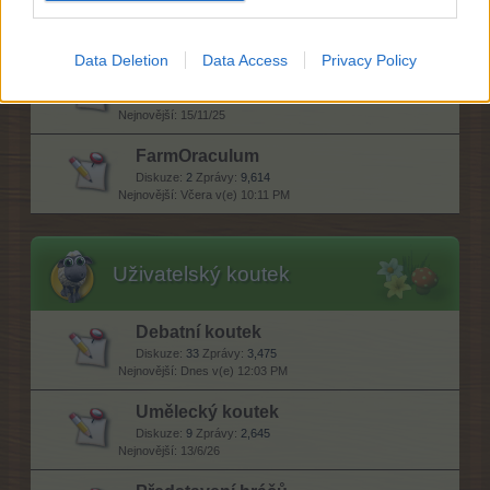
Diskuze:
5
Zprávy:
476
10/7/26
Data Deletion
Data Access
Privacy Policy
Hry na fóru
Diskuze:
27
Zprávy:
981
15/11/25
FarmOraculum
Diskuze:
2
Zprávy:
9,614
Včera v(e) 10:11 PM
Uživatelský koutek
Debatní koutek
Diskuze:
33
Zprávy:
3,475
Dnes v(e) 12:03 PM
Umělecký koutek
Diskuze:
9
Zprávy:
2,645
13/6/26