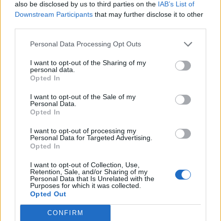
also be disclosed by us to third parties on the
IAB’s List of
Diskuze:
7
Zprávy:
29
Downstream Participants
that may further disclose it to other
Středa v(e) 8:17 PM
third parties.
Personal Data Processing Opt Outs
Uživatelé a hra
I want to opt-out of the Sharing of my
personal data.
Hledání sousedů a přátel
Opted In
Diskuze:
4
Zprávy:
1,094
Dnes v(e) 11:15 AM
I want to opt-out of the Sale of my
Personal Data.
Oficiální hry fóra
Opted In
Diskuze:
52
Zprávy:
1,549
11/5/26
I want to opt-out of processing my
Personal Data for Targeted Advertising.
Opted In
Zpětná vazba
Diskuze:
8
Zprávy:
533
I want to opt-out of Collection, Use,
Pondělí v(e) 9:36 AM
Retention, Sale, and/or Sharing of my
Personal Data that Is Unrelated with the
Diskuse o hře
Purposes for which it was collected.
Opted Out
Diskuze:
78
Zprávy:
29,754
Před 2 minutami
CONFIRM
Zlepšovací návrhy