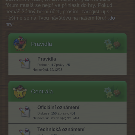
fórum musíš se nejdříve přihlásit do hry. Pokud
nemáš žádný herní účet, prosím, zaregistruj se.
Těšíme se na Tvou návštěvu na našem fóru!
„do
hry“
Pravidla
Pravidla
Diskuze:
4
Zprávy:
25
12/12/23
Centrála
Oficiální oznámení
Diskuze:
156
Zprávy:
401
Středa v(e) 9:16 AM
Technická oznámení