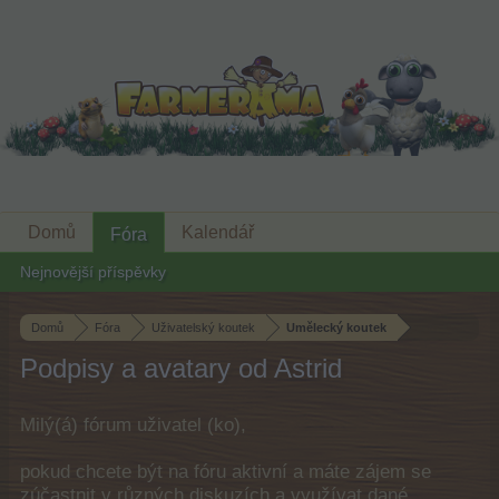
Domů
Kalendář
Fóra
Nejnovější příspěvky
Domů
Fóra
Uživatelský koutek
Umělecký koutek
Podpisy a avatary od Astrid
Milý(á) fórum uživatel (ko),
pokud chcete být na fóru aktivní a máte zájem se
zúčastnit v různých diskuzích a využívat dané