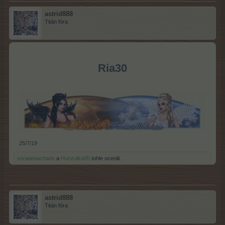
astrid888
Titán fóra
Ria30
25/7/19
soraiamachado
a
Honzulka05
tohle ocenili.
astrid888
Titán fóra