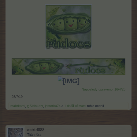
Naposledy upraveno:
16/4/25
25/7/19
malinkami
,
ღSisinkaღ
,
jesterka74
a
1 další uživatel
tohle ocenili.
astrid888
Titán fóra