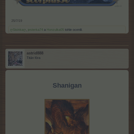
25/7/19
ღSisinkaღ
,
jesterka74
a
Honzulka05
tohle ocenili.
astrid888
Titán fóra
Shanigan