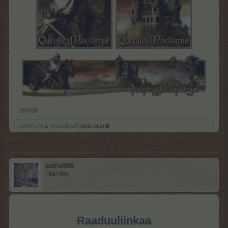
25/7/19
jesterka74
a
Honzulka05
tohle ocenili.
astrid888
Titán fóra
Raaduuliinkaa