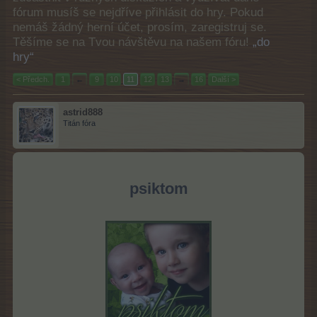
fórum musíš se nejdříve přihlásit do hry. Pokud
nemáš žádný herní účet, prosím, zaregistruj se.
Těšíme se na Tvou návštěvu na našem fóru!
„do
hry“
< Předch.
1
←
9
10
11
12
13
→
16
Další >
astrid888
Titán fóra
psiktom