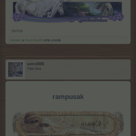
25/7/19
babako
a
Honzulka05
tohle ocenili.
astrid888
Titán fóra
rampusak