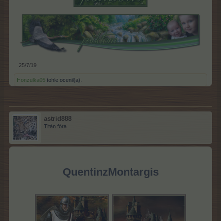
25/7/19
Honzulka05
tohle ocenil(a).
astrid888
Titán fóra
QuentinzMontargis