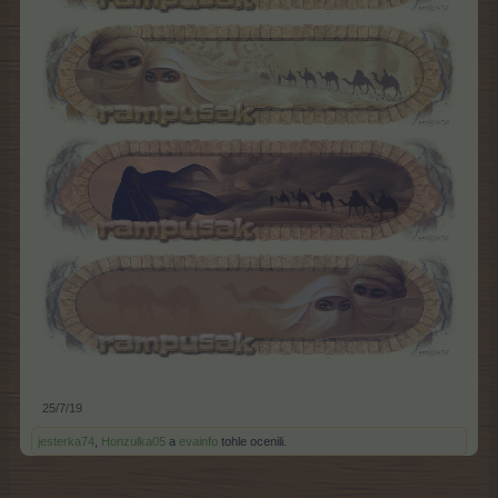
25/7/19
jesterka74
,
Honzulka05
a
evainfo
tohle ocenili.