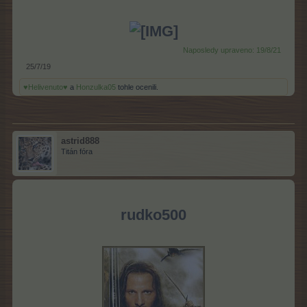
Naposledy upraveno:
19/8/21
25/7/19
♥Helivenuto♥
a
Honzulka05
tohle ocenili.
astrid888
Titán fóra
rudko500