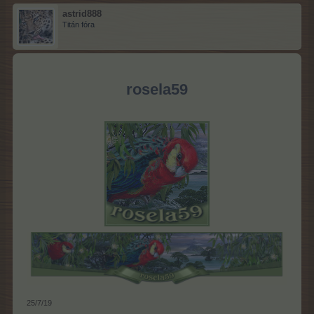
astrid888
Titán fóra
rosela59
25/7/19