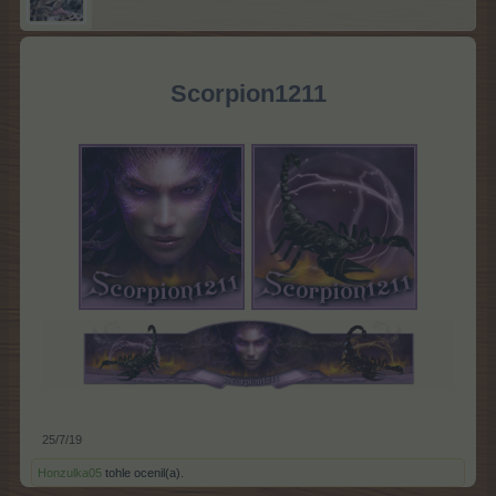
Scorpion1211
25/7/19
Honzulka05
tohle ocenil(a).