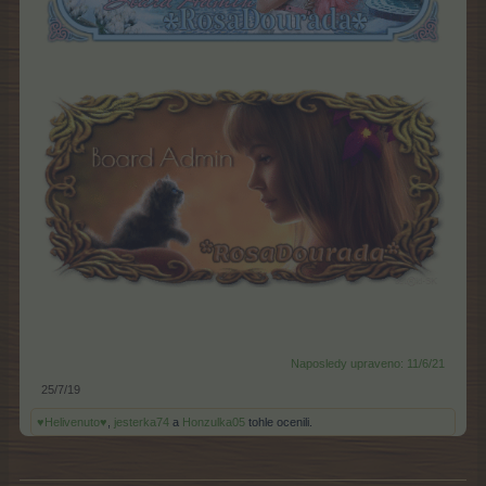
Naposledy upraveno:
11/6/21
25/7/19
♥Helivenuto♥
,
jesterka74
a
Honzulka05
tohle ocenili.