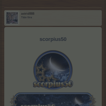
astrid888
Titán fóra
scorpius50