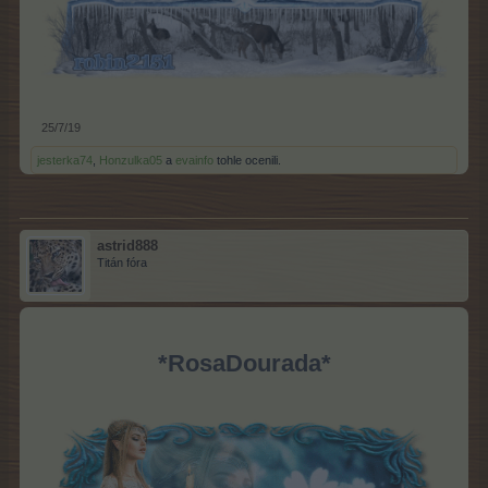
25/7/19
jesterka74
,
Honzulka05
a
evainfo
tohle ocenili.
astrid888
Titán fóra
*RosaDourada*