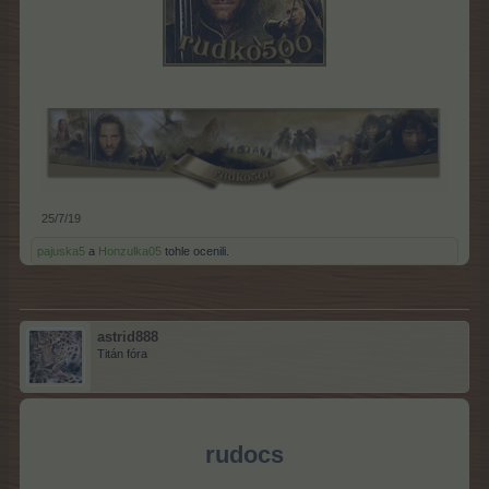
25/7/19
pajuska5
a
Honzulka05
tohle ocenili.
astrid888
Titán fóra
rudocs