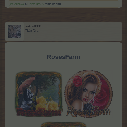
jesterka74
a
Honzulka05
tohle ocenili.
astrid888
Titán fóra
RosesFarm