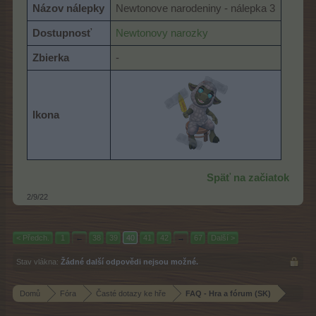
Názov nálepky
Newtonove narodeniny - nálepka 3
Dostupnosť
Newtonovy narozky
Zbierka
-
Ikona
Späť na začiatok
2/9/22
< Předch.
1
←
38
39
40
41
42
→
67
Další >
Stav vlákna:
Žádné další odpovědi nejsou možné.
Domů
Fóra
Časté dotazy ke hře
FAQ - Hra a fórum (SK)