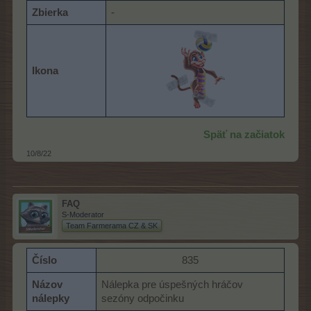
Zbierka
-
Ikona
Späť na začiatok
10/8/22
FAQ
S-Moderator
Team Farmerama CZ & SK
Číslo
835​
Názov
Nálepka pre úspešných hráčov
nálepky
sezóny odpočinku