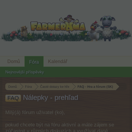
Domů
Kalendář
Fóra
Nejnovější příspěvky
Domů
Fóra
Časté dotazy ke hře
FAQ - Hra a fórum (SK)
Nálepky - prehľad
FAQ
Milý(á) fórum uživatel (ko),
pokud chcete být na fóru aktivní a máte zájem se
zúčastnit v různých diskuzích a využívat dané