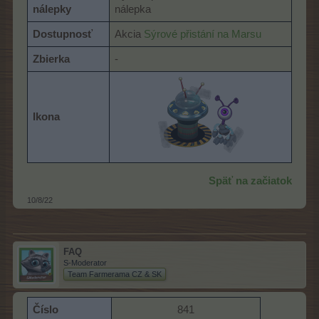
nálepky
nálepka
Dostupnosť
Akcia
Sýrové přistání na Marsu
Zbierka
-
Ikona
Späť na začiatok
10/8/22
FAQ
S-Moderator
Team Farmerama CZ & SK
Číslo
841​