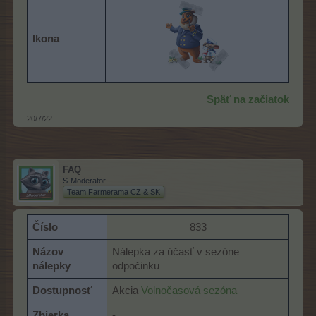
Ikona
Späť na začiatok
20/7/22
FAQ
S-Moderator
Team Farmerama CZ & SK
Číslo
833​
Názov
Nálepka za účasť v sezóne
nálepky
odpočinku
Dostupnosť
Akcia
Volnočasová sezóna
Zbierka
-