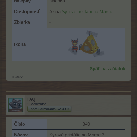
nálepky
nálepka
Dostupnosť
Akcia
Sýrové přistání na Marsu
Zbierka
-
Ikona
Späť na začiatok
10/8/22
FAQ
S-Moderator
Team Farmerama CZ & SK
Číslo
840​
Názov
Syrové pristátie na Marse 3 -