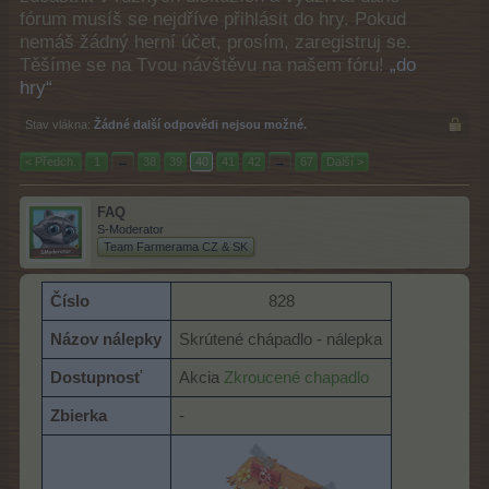
fórum musíš se nejdříve přihlásit do hry. Pokud
nemáš žádný herní účet, prosím, zaregistruj se.
Těšíme se na Tvou návštěvu na našem fóru!
„do
hry“
Stav vlákna:
Žádné další odpovědi nejsou možné.
< Předch.
1
←
38
39
40
41
42
→
67
Další >
FAQ
S-Moderator
Team Farmerama CZ & SK
Číslo
828​
Názov nálepky
Skrútené chápadlo - nálepka
Dostupnosť
Akcia
Zkroucené chapadlo
Zbierka
-