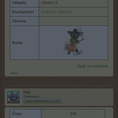
nálepky
nálepka II
Dostupnosť
Sváteční mariachi
Zbierka
-
Ikona
Späť na začiatok
2/9/22
FAQ
S-Moderator
Team Farmerama CZ & SK
Číslo
845​