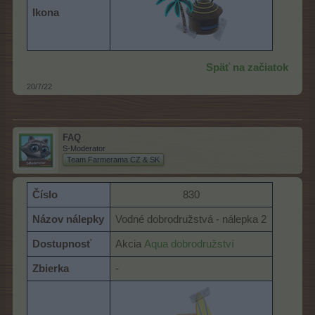
Ikona
Späť na začiatok
20/7/22
FAQ
S-Moderator
Team Farmerama CZ & SK
Číslo
830​
Názov nálepky
Vodné dobrodružstvá - nálepka 2
Dostupnosť
Akcia
Aqua dobrodružství
Zbierka
-