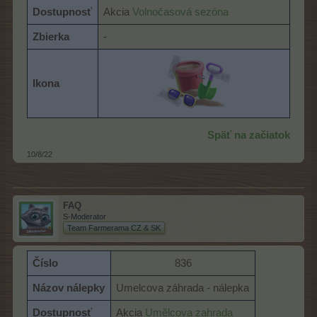
Dostupnosť
Akcia
Volnočasová sezóna
Zbierka
-
Ikona
Späť na začiatok
10/8/22
FAQ
S-Moderator
Team Farmerama CZ & SK
Číslo
836​
Názov nálepky
Umelcova záhrada - nálepka
Dostupnosť
Akcia
Umělcova zahrada