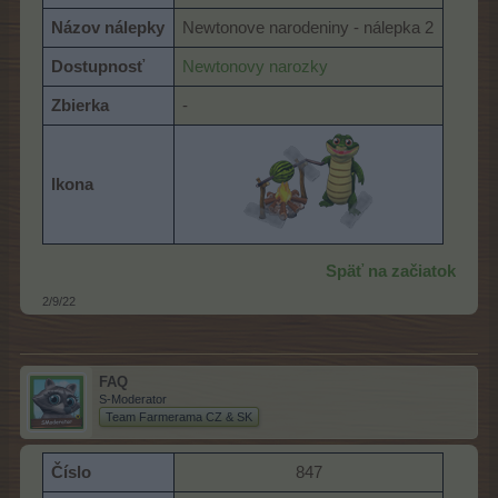
Názov nálepky
Newtonove narodeniny - nálepka 2
Dostupnosť
Newtonovy narozky
Zbierka
-
Ikona
Späť na začiatok
2/9/22
FAQ
S-Moderator
Team Farmerama CZ & SK
Číslo
847​