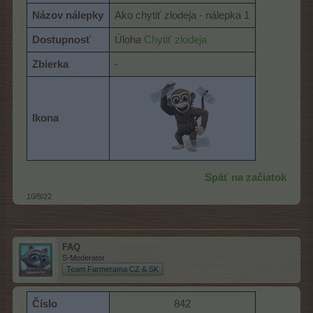
Názov nálepky
Ako chytiť zlodeja - nálepka 1
Dostupnosť
Úloha
Chytiť zlodeja
Zbierka
-
Ikona
Späť na začiatok
10/8/22
FAQ
S-Moderator
Team Farmerama CZ & SK
Číslo
842​