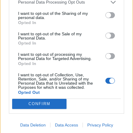
Personal Data Processing Opt Outs
Zbierka
-
I want to opt-out of the Sharing of my
personal data.
Opted In
I want to opt-out of the Sale of my
Ikona
Personal Data.
Opted In
I want to opt-out of processing my
Personal Data for Targeted Advertising.
Späť na začiatok
Opted In
10/8/22
I want to opt-out of Collection, Use,
Retention, Sale, and/or Sharing of my
Personal Data that Is Unrelated with the
Purposes for which it was collected.
FAQ
Opted Out
S-Moderator
Team Farmerama CZ & SK
CONFIRM
Číslo
838​
Data Deletion
Data Access
Privacy Policy
Názov nálepky