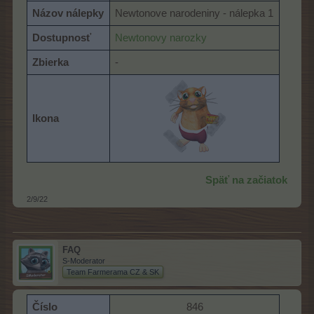
Názov nálepky
Newtonove narodeniny - nálepka 1
Dostupnosť
Newtonovy narozky
Zbierka
-
Ikona
Späť na začiatok
2/9/22
FAQ
S-Moderator
Team Farmerama CZ & SK
Číslo
846​