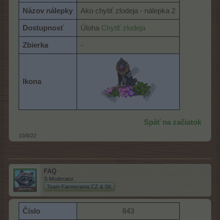
Názov nálepky
Ako chytiť zlodeja - nálepka 2
Dostupnosť
Úloha
Chytiť zlodeja
Zbierka
-
Ikona
Späť na začiatok
10/8/22
FAQ
S-Moderator
Team Farmerama CZ & SK
Číslo
843​