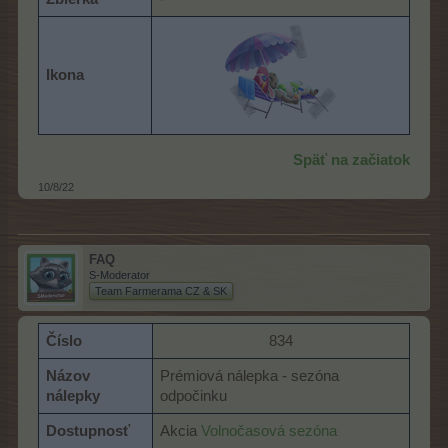
Ikona
Späť na začiatok
10/8/22
FAQ
S-Moderator
Team Farmerama CZ & SK
Číslo
834​
Názov
Prémiová nálepka - sezóna
nálepky
odpočinku
Dostupnosť
Akcia
Volnočasová sezóna