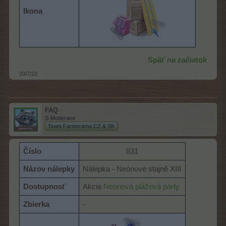
Ikona
Späť na začiatok
20/7/22
FAQ
S-Moderator
Team Farmerama CZ & SK
Číslo
831​
Názov nálepky
Nálepka - Neónové stajně XIII
Dostupnosť
Akcia
Neonová plážová párty
Zbierka
-