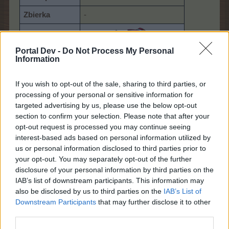
Zbierka
-
Portal Dev -
Do Not Process My Personal
Ikona
Information
If you wish to opt-out of the sale, sharing to third parties, or
processing of your personal or sensitive information for
Späť na začiatok
targeted advertising by us, please use the below opt-out
10/8/22
section to confirm your selection. Please note that after your
opt-out request is processed you may continue seeing
interest-based ads based on personal information utilized by
us or personal information disclosed to third parties prior to
FAQ
your opt-out. You may separately opt-out of the further
S-Moderator
Team Farmerama CZ & SK
disclosure of your personal information by third parties on the
IAB’s list of downstream participants. This information may
also be disclosed by us to third parties on the
IAB’s List of
Číslo
837​
Downstream Participants
that may further disclose it to other
Názov nálepky
Nálepka - Slnečné príbehy z výbehu
third parties.
Dostupnosť
Akcia
Sluneční historky ze stáje