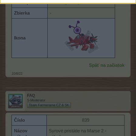
Dostupnosť
Akcia
Sýrové přistání na Marsu
Zbierka
-
Ikona
Späť na začiatok
10/8/22
FAQ
S-Moderator
Team Farmerama CZ & SK
Číslo
839​
Názov
Syrové pristátie na Marse 2 -