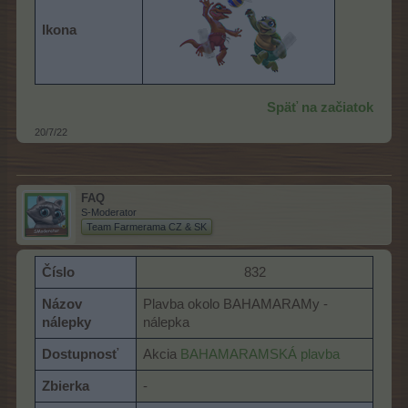
Ikona
Späť na začiatok
20/7/22
FAQ
S-Moderator
Team Farmerama CZ & SK
Číslo
832​
Názov
Plavba okolo BAHAMARAMy -
nálepky
nálepka
Dostupnosť
Akcia
BAHAMARAMSKÁ plavba
Zbierka
-