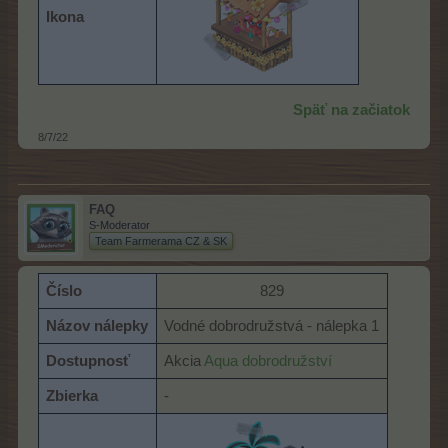
Ikona
​
Späť na začiatok
8/7/22
FAQ
S-Moderator
Team Farmerama CZ & SK
Číslo
829​
Názov nálepky
Vodné dobrodružstvá - nálepka 1
Dostupnosť
Akcia
Aqua dobrodružství
Zbierka
-