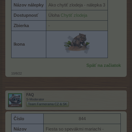
Názov nálepky
Ako chytiť zlodeja - nálepka 3
Dostupnosť
Úloha
Chytiť zlodeja
Zbierka
-
Ikona
Späť na začiatok
10/8/22
FAQ
S-Moderator
Team Farmerama CZ & SK
Číslo
844​
Názov
Fiesta so spevákmi mariachi -