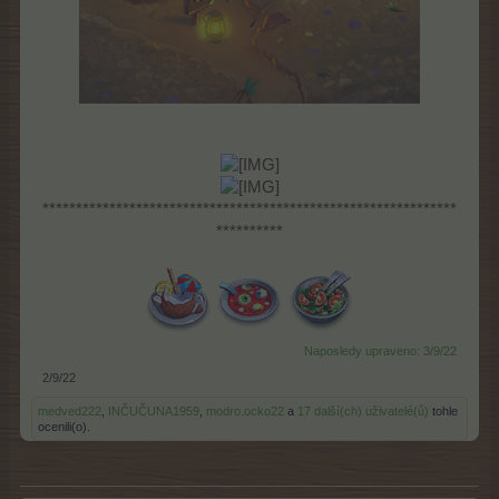
**************************************************************
**********
Naposledy upraveno:
3/9/22
2/9/22
medved222
,
INČUČUNA1959
,
modro.ocko22
a
17 další(ch) uživatelé(ů)
tohle
ocenili(o).