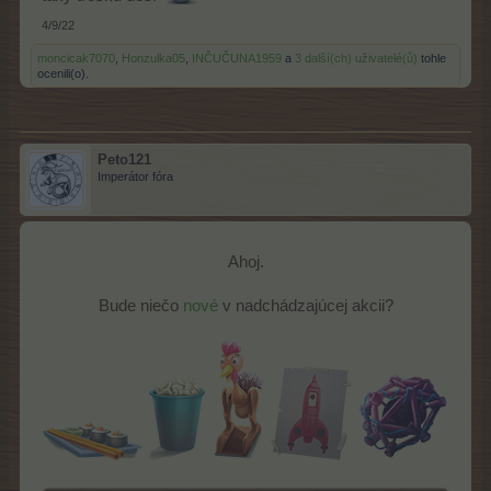
4/9/22
moncicak7070
,
Honzulka05
,
INČUČUNA1959
a
3 další(ch) uživatelé(ů)
tohle
ocenili(o).
Peto121
Imperátor fóra
Ahoj.
Bude niečo
nové
v nadchádzajúcej akcii?