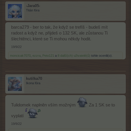
-Jara05-
Titán fóra
barca279 - ber to tak, že když se trefíš - budeš mít
radost a když ne, přijdeš o 132 SK, ale zůstanou Ti
šlechtěnci, které se Ti mohou někdy hodit.
19/9/22
moncicak7070
,
ezzra
,
Peto121
a
8 další(ch) uživatelé(ů)
tohle ocenili(o).
kutilka70
Ikona fóra
Tulidomek naplněn vším možným
Za 1 SK se to
vyplatí
19/9/22