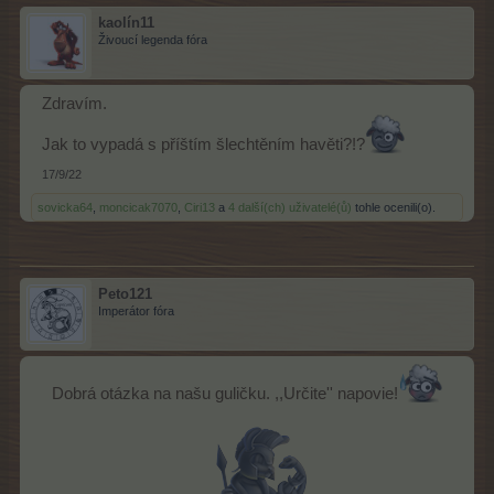
kaolín11
Živoucí legenda fóra
Zdravím.
Jak to vypadá s příštím šlechtěním havěti?!?
17/9/22
sovicka64
,
moncicak7070
,
Ciri13
a
4 další(ch) uživatelé(ů)
tohle ocenili(o).
Peto121
Imperátor fóra
Dobrá otázka na našu guličku. ,,Určite'' napovie!