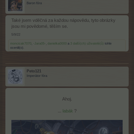
Baron fóra
Také jsem vděčná za každou nápovědu, tyto obrázky
jsou mi povědomé, těším se.
5/9/22
moncicak7070
,
-Jara05-
,
danielka0000
a
3 další(ch) uživatelé(ů)
tohle
ocenili(o).
Peto121
Imperátor fóra
Ahoj.
...
labák
?