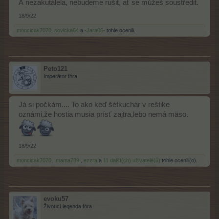
Á nezakutálela, nebudeme rušit, ať se můžeš soustředit.
18/9/22
moncicak7070
,
sovicka64
a
-Jara05-
tohle ocenili.
Peto121
Imperátor fóra
Já si počkám.... To ako keď šéfkuchár v reštike
oznámi,že hostia musia prísť zajtra,lebo nemá mäso.
18/9/22
moncicak7070
,
.mama789.
,
ezzra
a
11 další(ch) uživatelé(ů)
tohle ocenili(o).
evoku57
Živoucí legenda fóra