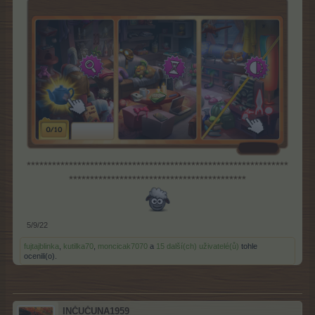
**************************************************************
******************************************
5/9/22
fujtajblinka
,
kutilka70
,
moncicak7070
a
15 další(ch) uživatelé(ů)
tohle
ocenili(o).
INČUČUNA1959