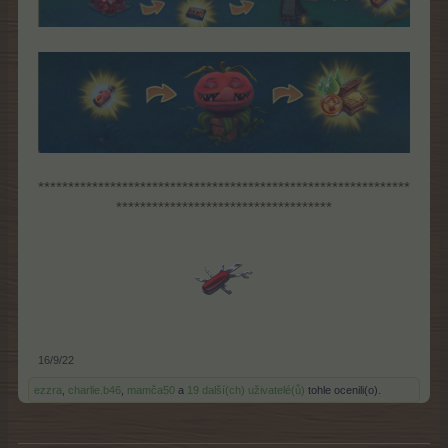
**************************************************************
************************************
16/9/22
ezzra
,
charlie.b46
,
mamča50
a
19 další(ch) uživatelé(ů)
tohle ocenili(o).