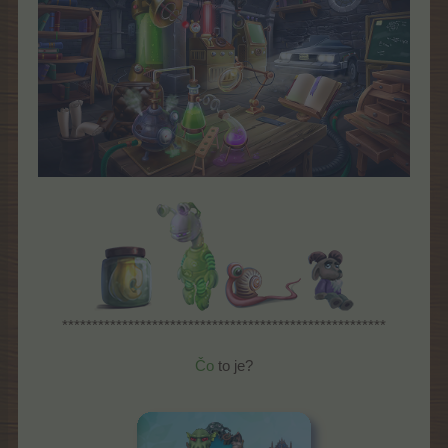
******************************************************
Čo
to je?