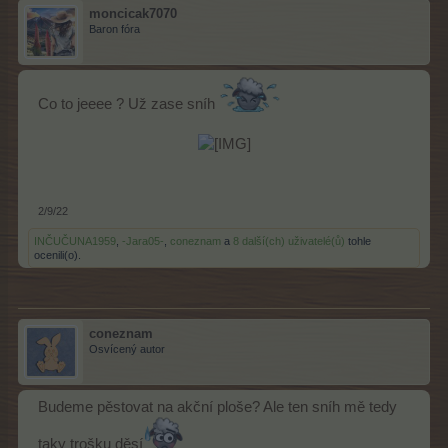
moncicak7070
Baron fóra
Co to jeeee ? Už zase sníh
2/9/22
INČUČUNA1959
,
-Jara05-
,
coneznam
a
8 další(ch) uživatelé(ů)
tohle
ocenili(o).
coneznam
Osvícený autor
Budeme pěstovat na akční ploše? Ale ten sníh mě tedy
taky trošku děsí