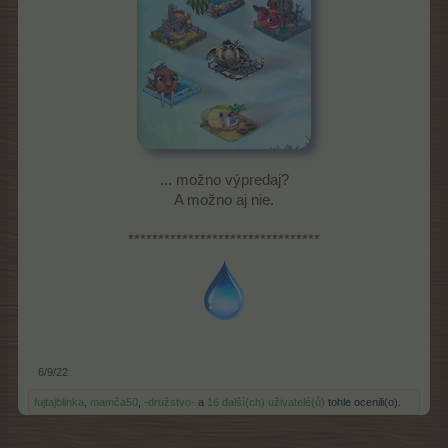
... možno výpredaj?
A možno aj nie.
********************************
6/9/22
fujtajblinka
,
mamča50
,
-družstvo-
a
16 další(ch) uživatelé(ů)
tohle ocenili(o).