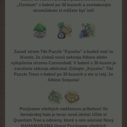
„Osmium“ v balení po 30 kusoch a zemiakovým
stromčekom si môžete byť istí!
Zasaď strom Tiki Puzzle "Kyushu" a budeš mať to
šťastie, že získaš novú sekvoju Albino alebo
vylepšenia stromu Cannonball. V balení s 30 kusmi je
zaručene sekvoja albínska! Získajte „Kyushu“ Tiki
Puzzle Trees v balení po 30 kusoch a ste si istý, že
Albino Sequoia!
Pozývame všetkých nadšencov príbehov! Vo
farmárskej hale je teraz nová úloha! Užite si
Quantum Tree a odmeny, ktoré s ním súvisia! Nový
BAHAMARAMA Quest Pozývame všetkých