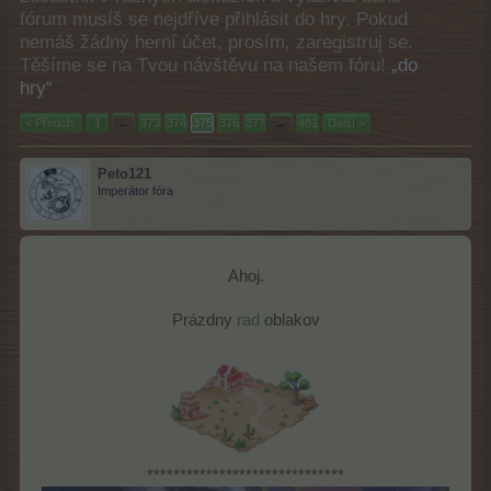
fórum musíš se nejdříve přihlásit do hry. Pokud
nemáš žádný herní účet, prosím, zaregistruj se.
Těšíme se na Tvou návštěvu na našem fóru!
„do
hry“
< Předch.
1
←
373
374
375
376
377
→
481
Další >
Peto121
Imperátor fóra
Ahoj.
Prázdny
rad
oblakov
******************************