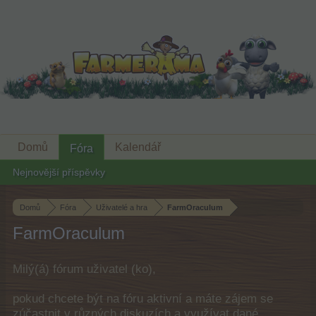
Domů
Kalendář
Fóra
Nejnovější příspěvky
Domů
Fóra
Uživatelé a hra
FarmOraculum
FarmOraculum
Milý(á) fórum uživatel (ko),
pokud chcete být na fóru aktivní a máte zájem se
zúčastnit v různých diskuzích a využívat dané