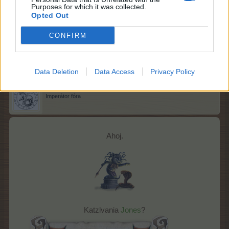
Purposes for which it was collected.
Opted Out
9/9/22
CONFIRM
fujtajblinka
,
mamča50
,
sovicka64
a
15 další(ch) uživatelé(ů)
tohle ocenili(o).
Data Deletion
Data Access
Privacy Policy
Peto121
Imperátor fóra
Ahoj.
Katzlvania
Jones
?