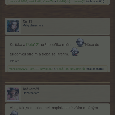
moncicak7070
,
sovicka64
,
-Jara05-
a
2 další(ch) uživatelé(ů)
tohle ocenili(o).
Ciri13
Velvyslanec fóra
Kulička a
Peto121
drží bobříka mlčení.
Něco do
tulidomku strčím a třeba se i trefím.
19/9/22
moncicak7070
,
Peto121
,
sovicka64
a
4 další(ch) uživatelé(ů)
tohle ocenili(o).
bačkora85
Dozorce fóra
Ahoj, tak jsem tulidomek naplnila také vším možným