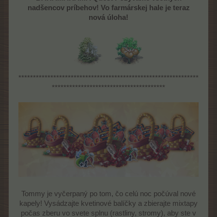
nadšencov príbehov! Vo farmárskej hale je teraz
nová úloha!
**************************************************************
***************************************
Tommy je vyčerpaný po tom, čo celú noc počúval nové
kapely! Vysádzajte kvetinové balíčky a zbierajte mixtapy
počas zberu vo svete splnu (rastliny, stromy), aby ste v