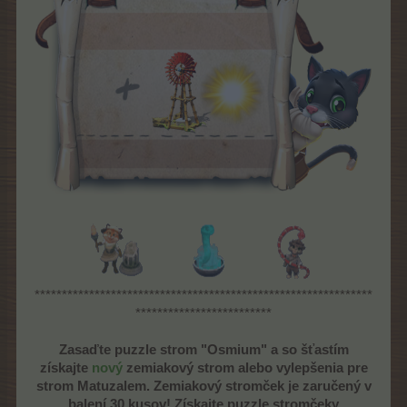
**************************************************************
*************************
Zasaďte puzzle strom "Osmium" a so šťastím
získajte
nový
zemiakový strom alebo vylepšenia pre
strom Matuzalem. Zemiakový stromček je zaručený v
balení 30 kusov! Získajte puzzle stromčeky