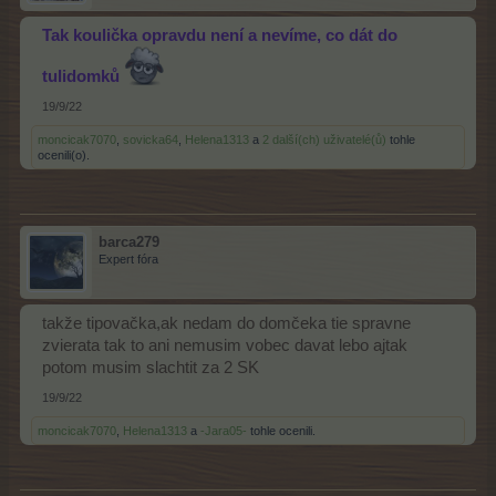
Tak koulička opravdu není a nevíme, co dát do
tulidomků
19/9/22
moncicak7070
,
sovicka64
,
Helena1313
a
2 další(ch) uživatelé(ů)
tohle
ocenili(o).
barca279
Expert fóra
takže tipovačka,ak nedam do domčeka tie spravne
zvierata tak to ani nemusim vobec davat lebo ajtak
potom musim slachtit za 2 SK
19/9/22
moncicak7070
,
Helena1313
a
-Jara05-
tohle ocenili.