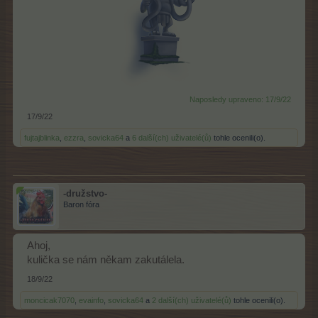
Naposledy upraveno:
17/9/22
17/9/22
fujtajblinka
,
ezzra
,
sovicka64
a
6 další(ch) uživatelé(ů)
tohle ocenili(o).
-družstvo-
Baron fóra
Ahoj,
kulička se nám někam zakutálela.
18/9/22
moncicak7070
,
evainfo
,
sovicka64
a
2 další(ch) uživatelé(ů)
tohle ocenili(o).