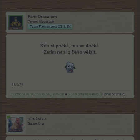
FarmOraculum
Forum Moderator
Team Farmerama CZ & SK
Kdo si počká, ten se dočká.
Zatím není z čeho věštit.
18/9/22
moncicak7070
,
charlie.b46
,
evainfo
a
6 další(ch) uživatelé(ů)
tohle ocenili(o).
-družstvo-
Baron fóra