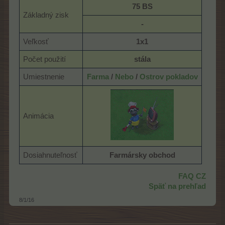
75 BS
Základný zisk
-
Veľkosť
1x1
Počet použití
stála
Umiestnenie
Farma
/
Nebo
/
Ostrov pokladov
Animácia
Dosiahnuteľnosť
Farmársky obchod
FAQ CZ
Späť na prehľad
8/1/16