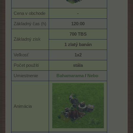
Cena v obchode
-
Základný čas (h)
120:00
700 TBS
Základný zisk
1 zlatý banán
Veľkosť
1x2
Počet použití
stála
Umiestnenie
Bahamarama
/
Nebo
Animácia