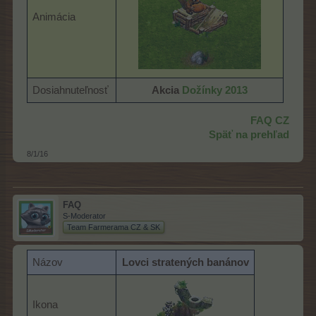
Animácia
Dosiahnuteľnosť
Akcia
Dožínky 2013
FAQ CZ
Späť na prehľad
8/1/16
FAQ
S-Moderator
Team Farmerama CZ & SK
Názov
Lovci stratených banánov
Ikona