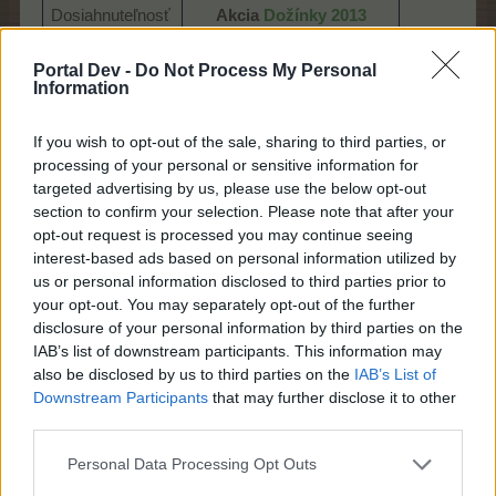
Dosiahnuteľnosť
Akcia
Dožínky 2013
FAQ CZ
Portal Dev -
Do Not Process My Personal
Späť na prehľad
Information
8/1/16
If you wish to opt-out of the sale, sharing to third parties, or
processing of your personal or sensitive information for
targeted advertising by us, please use the below opt-out
FAQ
section to confirm your selection. Please note that after your
S-Moderator
Team Farmerama CZ & SK
opt-out request is processed you may continue seeing
interest-based ads based on personal information utilized by
us or personal information disclosed to third parties prior to
Názov
Chrám zlatých banánov
your opt-out. You may separately opt-out of the further
disclosure of your personal information by third parties on the
Ikona
IAB’s list of downstream participants. This information may
also be disclosed by us to third parties on the
IAB’s List of
Downstream Participants
that may further disclose it to other
Cena v obchode
4,99 €
third parties.
Základný čas
168:00
Personal Data Processing Opt Outs
(h)