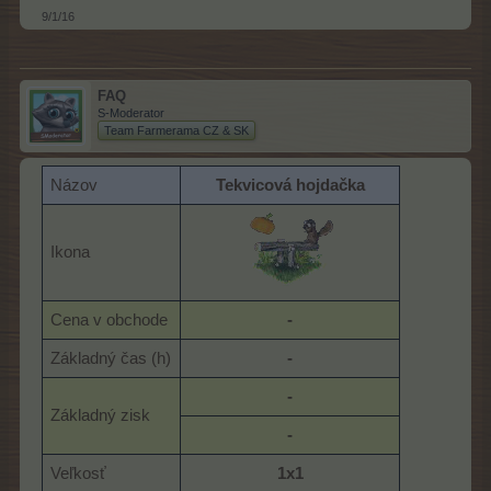
9/1/16
FAQ
S-Moderator
Team Farmerama CZ & SK
Názov
Tekvicová hojdačka
Ikona
Cena v obchode
-
Základný čas (h)
-
-
Základný zisk
-
Veľkosť
1x1