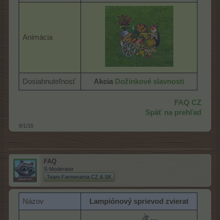
Animácia
Dosiahnuteľnosť
Akcia
Dožínkové slavnosti
FAQ CZ
Späť na prehľad
9/1/16
FAQ
S-Moderator
Team Farmerama CZ & SK
Názov
Lampiónový sprievod zvierat