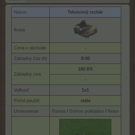
Názov
Tekvicový rezbár
Ikona
Cena v obchode
-
Základný čas (h)
8:00
180 BS
Základný zisk
-
Veľkosť
1x1
Počet použití
stála
Umiestnenie
Farma
/
Ostrov pokladov
/
Nebo