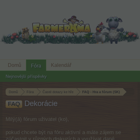
Domů
Kalendář
Fóra
Nejnovější příspěvky
Domů
Fóra
Časté dotazy ke hře
FAQ - Hra a fórum (SK)
Dekorácie
FAQ
Milý(á) fórum uživatel (ko),
pokud chcete být na fóru aktivní a máte zájem se
zúčastnit v různých diskuzích a využívat dané