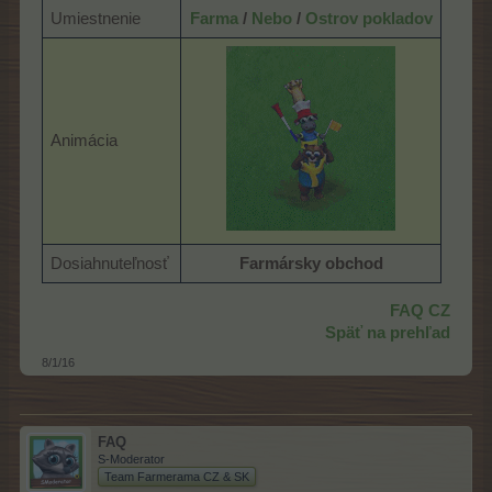
Umiestnenie
Farma
/
Nebo
/
Ostrov pokladov
Animácia
Dosiahnuteľnosť
Farmársky obchod
FAQ CZ
Späť na prehľad
8/1/16
FAQ
S-Moderator
Team Farmerama CZ & SK