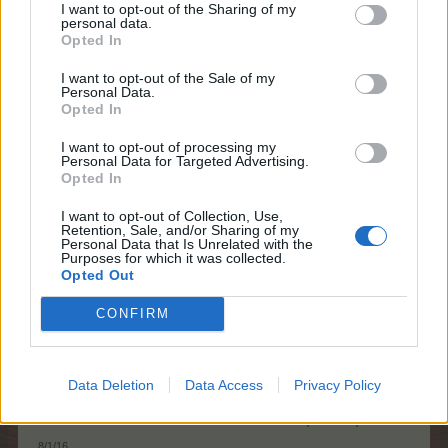
I want to opt-out of the Sharing of my
800 TBS
personal data.
Základný zisk
Opted In
1 zlatý banán
I want to opt-out of the Sale of my
Veľkosť
1x2
Personal Data.
Opted In
Počet použití
stála
I want to opt-out of processing my
Umiestnenie
Bahamarama
/
Nebo
Personal Data for Targeted Advertising.
Opted In
I want to opt-out of Collection, Use,
Retention, Sale, and/or Sharing of my
Personal Data that Is Unrelated with the
Animácia
Purposes for which it was collected.
Opted Out
CONFIRM
Prodej nové dekorace pro
Dosiahnuteľnosť
Bahamaramu
Data Deletion
Data Access
Privacy Policy
FAQ CZ
Späť na prehľad
8/1/16