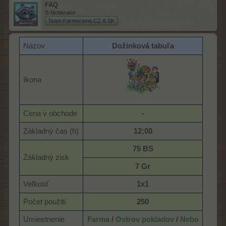
FAQ
S-Moderator
Team Farmerama CZ & SK
Názov
Dožinková tabuľa
Ikona
Cena v obchode
-
Základný čas (h)
12:00
75 BS
Základný zisk
7 Gr
Veľkosť
1x1
Počet použití
250
Umiestnenie
Farma
/
Ostrov pokladov
/
Nebo