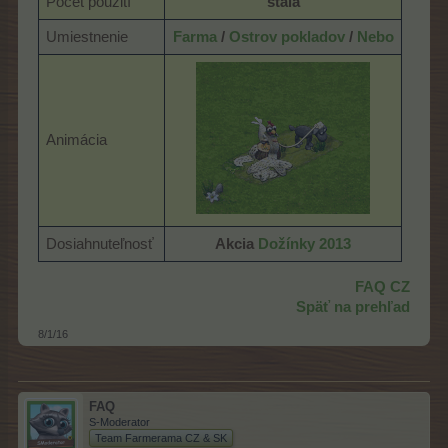
Počet použití
stála
Umiestnenie
Farma
/
Ostrov pokladov
/
Nebo
Animácia
Dosiahnuteľnosť
Akcia
Dožínky 2013
FAQ CZ
Späť na prehľad
8/1/16
FAQ
S-Moderator
Team Farmerama CZ & SK