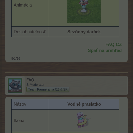
Animácia
Dosiahnuteľnosť
Sezónny darček
FAQ CZ
Späť na prehľad
8/1/16
FAQ
S-Moderator
Team Farmerama CZ & SK
Názov
Vodné prasiatko
Ikona