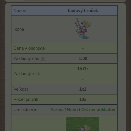
Názov
Ľadový hrnček
Ikona
Cena v obchode
-
Základný čas (h)
1:00
15 Gr
Základný zisk
-
Veľkosť
1x1
Počet použití
10x
Umiestnenie
Farma
/
Nebo
/
Ostrov pokladov