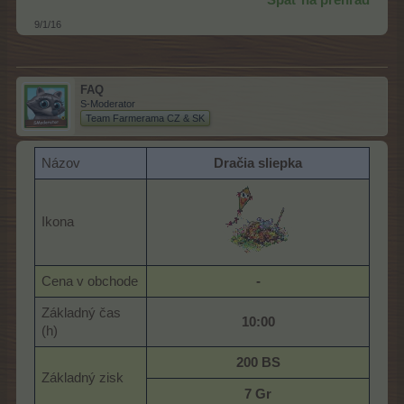
9/1/16
FAQ
S-Moderator
Team Farmerama CZ & SK
Názov
Dračia sliepka
Ikona
Cena v obchode
-
Základný čas
10:00
(h)
200 BS
Základný zisk
7 Gr