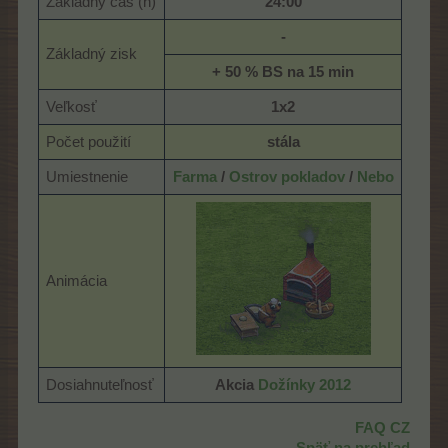
Základný čas (h)
24:00
-
Základný zisk
+ 50 % BS na 15 min
Veľkosť
1x2
Počet použití
stála
Umiestnenie
Farma
/
Ostrov pokladov
/
Nebo
Animácia
Dosiahnuteľnosť
Akcia
Dožínky 2012
FAQ CZ
Späť na prehľad