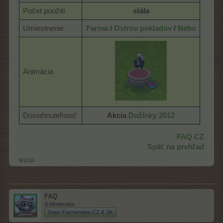
Počet použití
stála
Umiestnenie
Farma
/
Ostrov pokladov
/
Nebo
Animácia
Dosiahnuteľnosť
Akcia
Dožínky 2012
FAQ CZ
Späť na prehľad
9/1/16
FAQ
S-Moderator
Team Farmerama CZ & SK