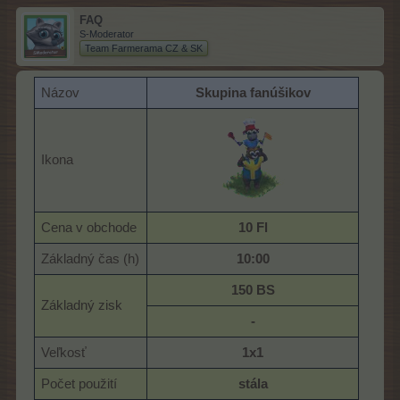
FAQ
S-Moderator
Team Farmerama CZ & SK
Názov
Skupina fanúšikov
Ikona
Cena v obchode
10 Fl
Základný čas (h)
10:00
150 BS
Základný zisk
-
Veľkosť
1x1
Počet použití
stála