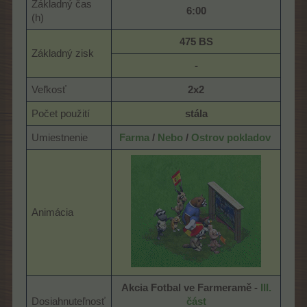
Základný čas
6:00
(h)
475 BS
Základný zisk
-
Veľkosť
2x2
Počet použití
stála
Umiestnenie
Farma
/
Nebo
/
Ostrov pokladov
Animácia
Akcia Fotbal ve Farmeramě -
III.
Dosiahnuteľnosť
část