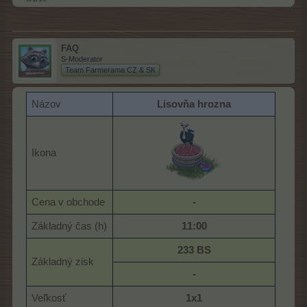
FAQ
S-Moderator
Team Farmerama CZ & SK
Názov
Lisovňa hrozna
Ikona
Cena v obchode
-
Základný čas (h)
11:00
233 BS
Základný zisk
-
Veľkosť
1x1