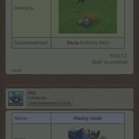
Animácia
Dosiahnuteľnosť
Akcia
Dožínky 2012
FAQ CZ
Späť na prehľad
9/1/16
FAQ
S-Moderator
Team Farmerama CZ & SK
Názov
Hladný stolár