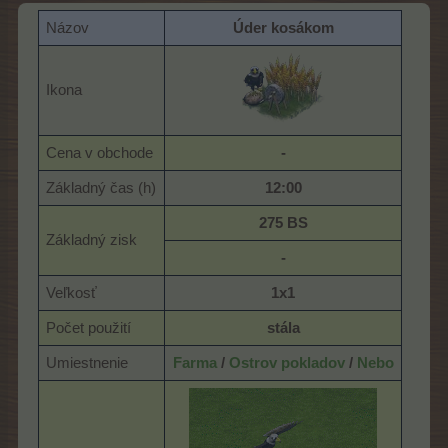
Názov
Úder kosákom
Ikona
Cena v obchode
-
Základný čas (h)
12:00
275 BS
Základný zisk
-
Veľkosť
1x1
Počet použití
stála
Umiestnenie
Farma
/
Ostrov pokladov
/
Nebo