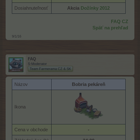
Dosiahnuteľnosť
Akcia
Dožínky 2012
FAQ CZ
Späť na prehľad
9/1/16
FAQ
S-Moderator
Team Farmerama CZ & SK
Názov
Bobria pekáreň
Ikona
Cena v obchode
-