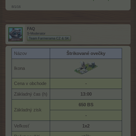
8/1/16
FAQ
S-Moderator
Team Farmerama CZ & SK
Názov
Štrikované ovečky
Ikona
Cena v obchode
-
Základný čas (h)
13:00
650 BS
Základný zisk
-
Veľkosť
1x2