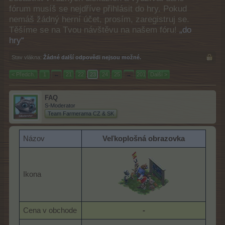
fórum musíš se nejdříve přihlásit do hry. Pokud
nemáš žádný herní účet, prosím, zaregistruj se.
Těšíme se na Tvou návštěvu na našem fóru!
„do
hry“
Stav vlákna:
Žádné další odpovědi nejsou možné.
< Předch.
1
←
21
22
23
24
25
→
201
Další >
FAQ
S-Moderator
Team Farmerama CZ & SK
Názov
Veľkoplošná obrazovka
Ikona
Cena v obchode
-