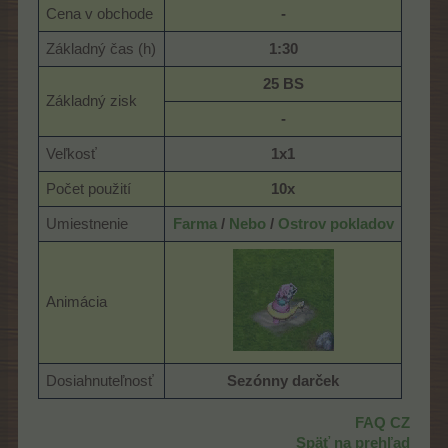
Cena v obchode
-
Základný čas (h)
1:30
25 BS
Základný zisk
-
Veľkosť
1x1
Počet použití
10x
Umiestnenie
Farma
/
Nebo
/
Ostrov pokladov
Animácia
Dosiahnuteľnosť
Sezónny darček
FAQ CZ
Späť na prehľad