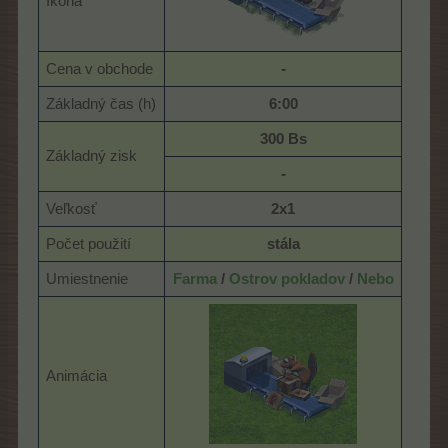
Ikona
Cena v obchode
-
Základný čas (h)
6:00
300 Bs
Základný zisk
-
Veľkosť
2x1
Počet použití
stála
Umiestnenie
Farma
/
Ostrov pokladov
/
Nebo
Animácia