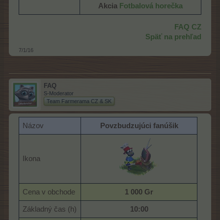
Akcia
Fotbalová horečka
FAQ CZ
Späť na prehľad
7/1/16
FAQ
S-Moderator
Team Farmerama CZ & SK
Názov
Povzbudzujúci fanúšik
Ikona
Cena v obchode
1 000 Gr
Základný čas (h)
10:00