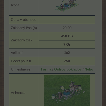
Ikona
Cena v obchode
-
Základný čas (h)
20:00
450 BS
Základný zisk
7 Gr
Veľkosť
1x2
Počet použití
250
Umiestnenie
Farma
/
Ostrov pokladov
/
Nebo
Animácia