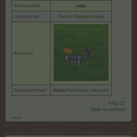
Počet použití
stála
Umiestnenie
Farma
/
Bahamarama
Animácia
Dosiahnuteľnosť
Akcia
Dožínkové slavnosti
FAQ CZ
Späť na prehľad
9/1/16