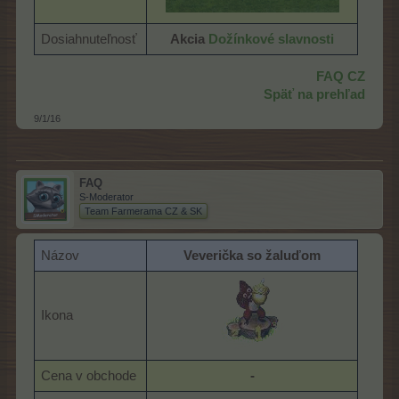
Dosiahnuteľnosť
Akcia
Dožínkové slavnosti
FAQ CZ
Späť na prehľad
9/1/16
FAQ
S-Moderator
Team Farmerama CZ & SK
Názov
Veverička so žaluďom
Ikona
Cena v obchode
-