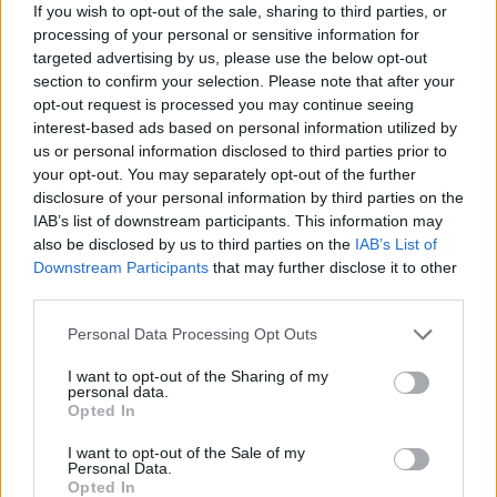
If you wish to opt-out of the sale, sharing to third parties, or
fórum musíš se nejdříve přihlásit do hry. Pokud
processing of your personal or sensitive information for
nemáš žádný herní účet, prosím, zaregistruj se.
targeted advertising by us, please use the below opt-out
Těšíme se na Tvou návštěvu na našem fóru!
„do
section to confirm your selection. Please note that after your
hry“
opt-out request is processed you may continue seeing
interest-based ads based on personal information utilized by
Vlákno:
Přástkové noci (30.11. - 6.12.2023) / Diskuze
us or personal information disclosed to third parties prior to
smoulinek123
1/12/23
your opt-out. You may separately opt-out of the further
Velvyslanec fóra
disclosure of your personal information by third parties on the
Zprávy:
1,464
Obdržená ocenění:
6,436
Trofejní body:
1,550
IAB’s list of downstream participants. This information may
also be disclosed by us to third parties on the
IAB’s List of
VeraDekeresova
1/12/23
Downstream Participants
that may further disclose it to other
Pisálek fóra
, Žena
Zprávy:
18
Obdržená ocenění:
112
Trofejní body:
40
third parties.
kaolín11
1/12/23
Personal Data Processing Opt Outs
Živoucí legenda fóra
, Muž
Zprávy:
8,895
Obdržená ocenění:
65,842
Trofejní body:
6,000
I want to opt-out of the Sharing of my
personal data.
Opted In
kutilka70
30/11/23
Ikona fóra
, Žena
I want to opt-out of the Sale of my
Zprávy:
2,560
Obdržená ocenění:
22,474
Trofejní body:
3,300
Personal Data.
Opted In