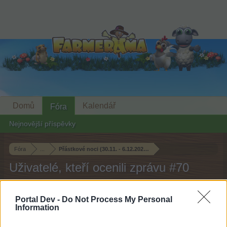
Domů
Kalendář
Fóra
Nejnovější příspěvky
Fóra
...
Přástkové noci (30.11. - 6.12.2023) / Diskuze
Uživatelé, kteří ocenili zprávu #70
Milý(á) fórum uživatel (ko),
Portal Dev -
Do Not Process My Personal
Information
pokud chcete být na fóru aktivní a máte zájem se
zúčastnit v různých diskuzích a využívat dané