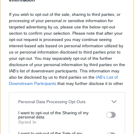
fórum musíš se nejdříve přihlásit do hry. Pokud
nemáš žádný herní účet, prosím, zaregistruj se.
If you wish to opt-out of the sale, sharing to third parties, or
Těšíme se na Tvou návštěvu na našem fóru!
„do
processing of your personal or sensitive information for
hry“
targeted advertising by us, please use the below opt-out
section to confirm your selection. Please note that after your
Vlákno:
Přástkové noci (30.11. - 6.12.2023) / Diskuze
opt-out request is processed you may continue seeing
Trepifajksl
3/12/23
interest-based ads based on personal information utilized by
Titán fóra
, Muž
us or personal information disclosed to third parties prior to
Zprávy:
2,166
Obdržená ocenění:
19,749
Trofejní body:
2,500
your opt-out. You may separately opt-out of the further
disclosure of your personal information by third parties on the
k.vitek
1/12/23
IAB’s list of downstream participants. This information may
Titán fóra
also be disclosed by us to third parties on the
IAB’s List of
Zprávy:
2,197
Obdržená ocenění:
11,822
Trofejní body:
2,500
Downstream Participants
that may further disclose it to other
smoulinek123
1/12/23
third parties.
Velvyslanec fóra
Zprávy:
1,464
Obdržená ocenění:
6,436
Trofejní body:
1,550
Personal Data Processing Opt Outs
fany2020
1/12/23
I want to opt-out of the Sharing of my
personal data.
Dozorce fóra
Opted In
Zprávy:
1,157
Obdržená ocenění:
6,395
Trofejní body:
1,350
I want to opt-out of the Sale of my