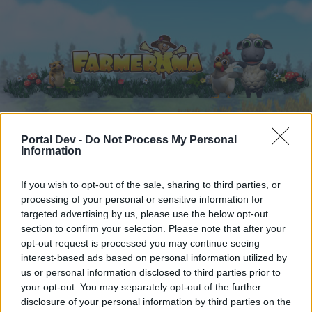
Portal Dev -
Do Not Process My Personal
Domů
Kalendář
Fóra
Information
Nejnovější příspěvky
If you wish to opt-out of the sale, sharing to third parties, or
processing of your personal or sensitive information for
Fóra
...
FarmOraculum
FarmOraculum
targeted advertising by us, please use the below opt-out
Uživatelé, kteří ocenili zprávu #7459
section to confirm your selection. Please note that after your
opt-out request is processed you may continue seeing
interest-based ads based on personal information utilized by
Milý(á) fórum uživatel (ko),
us or personal information disclosed to third parties prior to
your opt-out. You may separately opt-out of the further
pokud chcete být na fóru aktivní a máte zájem se
disclosure of your personal information by third parties on the
zúčastnit v různých diskuzích a využívat dané