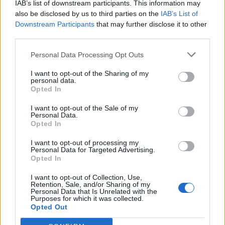
IAB’s list of downstream participants. This information may
fórum musíš se nejdříve přihlásit do hry. Pokud
also be disclosed by us to third parties on the
IAB’s List of
nemáš žádný herní účet, prosím, zaregistruj se.
Downstream Participants
that may further disclose it to other
Těšíme se na Tvou návštěvu na našem fóru!
„do
third parties.
hry“
Personal Data Processing Opt Outs
Vlákno:
FarmOraculum
moncicak7070
18/8/22
I want to opt-out of the Sharing of my
personal data.
Baron fóra
, Žena,
z
Unhošť, Středočeský kraj
Opted In
Zprávy:
796
Obdržená ocenění:
7,452
Trofejní body:
850
I want to opt-out of the Sale of my
ivetakuc
17/8/22
Personal Data.
Opted In
Osvícený autor
, Žena,
z
Hostomice okr. Teplice
Zprávy:
464
Obdržená ocenění:
3,266
Trofejní body:
500
I want to opt-out of processing my
Personal Data for Targeted Advertising.
dinoalesi
17/8/22
Opted In
Polobůh fóra
, Žena,
z
Beskyd
Zprávy:
1,911
Obdržená ocenění:
22,574
Trofejní body:
2,000
I want to opt-out of Collection, Use,
Retention, Sale, and/or Sharing of my
vilm4
17/8/22
Personal Data that Is Unrelated with the
Purposes for which it was collected.
Dozorce fóra
, Žena,
z
střední Čechy
Opted Out
Zprávy:
1,271
Obdržená ocenění:
8,930
Trofejní body:
1,350