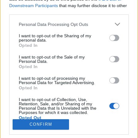
fórum musíš se nejdříve přihlásit do hry. Pokud
Downstream Participants
that may further disclose it to other
nemáš žádný herní účet, prosím, zaregistruj se.
third parties.
Těšíme se na Tvou návštěvu na našem fóru!
„do
Personal Data Processing Opt Outs
hry“
Vlákno:
Podpisy a avatary od Astrid
I want to opt-out of the Sharing of my
personal data.
alexandrakerulova00
23/9/20
Opted In
Hvězda fóra
Zprávy:
1,681
Obdržená ocenění:
11,389
Trofejní body:
1,750
I want to opt-out of the Sale of my
Personal Data.
Opted In
lacrima
23/9/20
Ikona fóra
, Žena
I want to opt-out of processing my
Zprávy:
2,521
Obdržená ocenění:
31,180
Trofejní body:
3,300
Personal Data for Targeted Advertising.
Opted In
Pachmina
8/9/20
Komisař fóra
I want to opt-out of Collection, Use,
Zprávy:
637
Obdržená ocenění:
3,794
Trofejní body:
650
Retention, Sale, and/or Sharing of my
Personal Data that Is Unrelated with the
Purposes for which it was collected.
Y_n_O
8/9/20
Opted Out
Živoucí legenda fóra
, Žena
CONFIRM
Zprávy:
10,402
Obdržená ocenění:
71,431
Trofejní body:
6,000