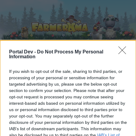
Portal Dev -
Do Not Process My Personal
Information
Domů
Kalendář
Fóra
If you wish to opt-out of the sale, sharing to third parties, or
Nejnovější příspěvky
processing of your personal or sensitive information for
targeted advertising by us, please use the below opt-out
Fóra
...
Umělecký koutek
Podpisy a avatary od Astrid
section to confirm your selection. Please note that after your
opt-out request is processed you may continue seeing
Uživatelé, kteří ocenili zprávu #276
interest-based ads based on personal information utilized by
us or personal information disclosed to third parties prior to
Milý(á) fórum uživatel (ko),
your opt-out. You may separately opt-out of the further
disclosure of your personal information by third parties on the
pokud chcete být na fóru aktivní a máte zájem se
IAB’s list of downstream participants. This information may
zúčastnit v různých diskuzích a využívat dané
also be disclosed by us to third parties on the
IAB’s List of