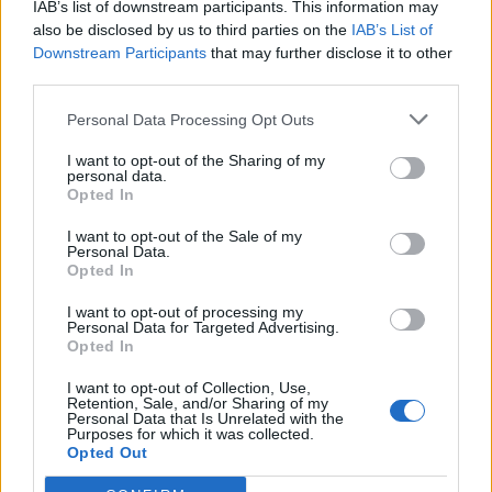
IAB’s list of downstream participants. This information may
fórum musíš se nejdříve přihlásit do hry. Pokud
also be disclosed by us to third parties on the
IAB’s List of
nemáš žádný herní účet, prosím, zaregistruj se.
Downstream Participants
that may further disclose it to other
Těšíme se na Tvou návštěvu na našem fóru!
„do
third parties.
hry“
Personal Data Processing Opt Outs
Vlákno:
Podpisy a avatary od Astrid
lacrima
23/9/20
I want to opt-out of the Sharing of my
personal data.
Ikona fóra
, Žena
Opted In
Zprávy:
2,519
Obdržená ocenění:
31,171
Trofejní body:
3,300
I want to opt-out of the Sale of my
alexandrakerulova00
7/9/20
Personal Data.
Opted In
Hvězda fóra
Zprávy:
1,681
Obdržená ocenění:
11,389
Trofejní body:
1,750
I want to opt-out of processing my
Personal Data for Targeted Advertising.
Y_n_O
6/9/20
Opted In
Živoucí legenda fóra
, Žena
Zprávy:
10,402
Obdržená ocenění:
71,416
Trofejní body:
6,000
I want to opt-out of Collection, Use,
Retention, Sale, and/or Sharing of my
danda-vnovis
11/8/20
Personal Data that Is Unrelated with the
Purposes for which it was collected.
Global Team Leader
,
z
Čechy
Opted Out
Zprávy:
2,852
Obdržená ocenění:
16,283
Trofejní body:
3,318