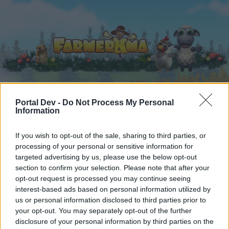
Portal Dev -
Do Not Process My Personal
Domů
Kalendář
Fóra
Information
Nejnovější příspěvky
If you wish to opt-out of the sale, sharing to third parties, or
processing of your personal or sensitive information for
Fóra
...
Umělecký koutek
Podpisy a avatary od Astrid
targeted advertising by us, please use the below opt-out
Uživatelé, kteří ocenili zprávu #271
section to confirm your selection. Please note that after your
opt-out request is processed you may continue seeing
interest-based ads based on personal information utilized by
Milý(á) fórum uživatel (ko),
us or personal information disclosed to third parties prior to
your opt-out. You may separately opt-out of the further
pokud chcete být na fóru aktivní a máte zájem se
disclosure of your personal information by third parties on the
zúčastnit v různých diskuzích a využívat dané