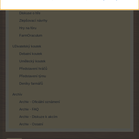
Zpětná vazba
Diskuse o hře
Zlepšovací návrhy
Hry na fóru
FarmOraculum
Uživatelský koutek
Debatní koutek
Umělecký koutek
Představení hráčů
Představení týmu
Deníky farmářů
Archív
Archiv - Oficiální oznámení
Archiv - FAQ
Archiv - Diskuze k akcím
Archiv - Ostatní