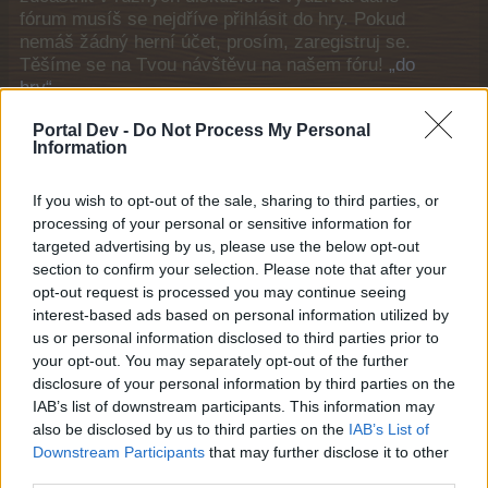
fórum musíš se nejdříve přihlásit do hry. Pokud
nemáš žádný herní účet, prosím, zaregistruj se.
Těšíme se na Tvou návštěvu na našem fóru!
„do
hry“
Obecné odkazy
Portal Dev -
Do Not Process My Personal
Information
Domů
If you wish to opt-out of the sale, sharing to third parties, or
Fóra
processing of your personal or sensitive information for
Významní uživatelé
targeted advertising by us, please use the below opt-out
Poslední aktivita
section to confirm your selection. Please note that after your
opt-out request is processed you may continue seeing
Přihlášení nebo registrace
interest-based ads based on personal information utilized by
Nápověda
us or personal information disclosed to third parties prior to
your opt-out. You may separately opt-out of the further
Seznam fóra
disclosure of your personal information by third parties on the
IAB’s list of downstream participants. This information may
Pravidla
also be disclosed by us to third parties on the
IAB’s List of
Downstream Participants
that may further disclose it to other
Pravidla
third parties.