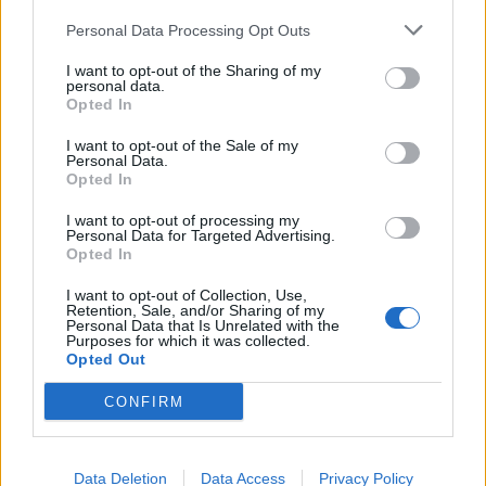
Centrála
Oficiální oznámení
Personal Data Processing Opt Outs
Technická oznámení
I want to opt-out of the Sharing of my
Akce
personal data.
Opted In
Vývojářský blog
Časté dotazy ke hře
I want to opt-out of the Sale of my
Personal Data.
FAQ - Hra a fórum (CZ)
Opted In
FAQ - Hra a fórum (SK)
I want to opt-out of processing my
FAQ - Akce
Personal Data for Targeted Advertising.
Technické FAQ
Opted In
FAQ – Platby
I want to opt-out of Collection, Use,
Retention, Sale, and/or Sharing of my
Nápověda
Personal Data that Is Unrelated with the
Všeobecné dotazy
Purposes for which it was collected.
Opted Out
Technické a platební dotazy
Dotazy nováčků
CONFIRM
Uživatelé a hra
Hledání sousedů a přátel
Data Deletion
Data Access
Privacy Policy
Oficiální hry fóra