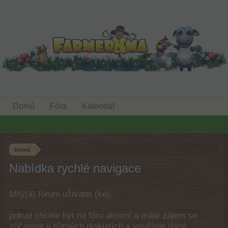
Domů
Fóra
Kalendář
Domů
Nabídka rychlé navigace
Milý(á) fórum uživatel (ko),
pokud chcete být na fóru aktivní a máte zájem se
zúčastnit v různých diskuzích a využívat dané