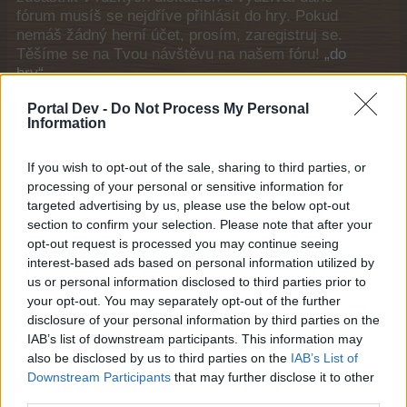
fórum musíš se nejdříve přihlásit do hry. Pokud
nemáš žádný herní účet, prosím, zaregistruj se.
Těšíme se na Tvou návštěvu na našem fóru!
„do
hry“
Obecné odkazy
Portal Dev -
Do Not Process My Personal
Information
Domů
If you wish to opt-out of the sale, sharing to third parties, or
Fóra
processing of your personal or sensitive information for
Významní uživatelé
targeted advertising by us, please use the below opt-out
Poslední aktivita
section to confirm your selection. Please note that after your
opt-out request is processed you may continue seeing
Přihlášení nebo registrace
interest-based ads based on personal information utilized by
Nápověda
us or personal information disclosed to third parties prior to
your opt-out. You may separately opt-out of the further
Seznam fóra
disclosure of your personal information by third parties on the
IAB’s list of downstream participants. This information may
Pravidla
also be disclosed by us to third parties on the
IAB’s List of
Downstream Participants
that may further disclose it to other
Pravidla
third parties.