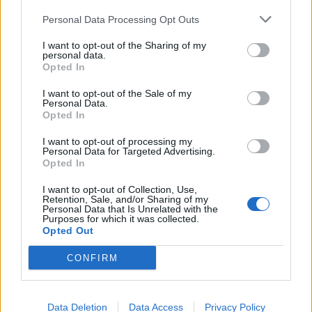
Centrála
Oficiální oznámení
Personal Data Processing Opt Outs
Technická oznámení
I want to opt-out of the Sharing of my
Akce
personal data.
Opted In
Vývojářský blog
Časté dotazy ke hře
I want to opt-out of the Sale of my
Personal Data.
FAQ - Hra a fórum (CZ)
Opted In
FAQ - Hra a fórum (SK)
I want to opt-out of processing my
FAQ - Akce
Personal Data for Targeted Advertising.
Technické FAQ
Opted In
FAQ – Platby
I want to opt-out of Collection, Use,
Retention, Sale, and/or Sharing of my
Nápověda
Personal Data that Is Unrelated with the
Všeobecné dotazy
Purposes for which it was collected.
Opted Out
Technické a platební dotazy
Dotazy nováčků
CONFIRM
Uživatelé a hra
Hledání sousedů a přátel
Data Deletion
Data Access
Privacy Policy
Oficiální hry fóra