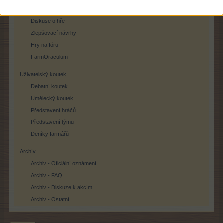
Zpětná vazba
Diskuse o hře
Zlepšovací návrhy
Hry na fóru
FarmOraculum
Uživatelský koutek
Debatní koutek
Umělecký koutek
Představení hráčů
Představení týmu
Deníky farmářů
Archív
Archiv - Oficiální oznámení
Archiv - FAQ
Archiv - Diskuze k akcím
Archiv - Ostatní