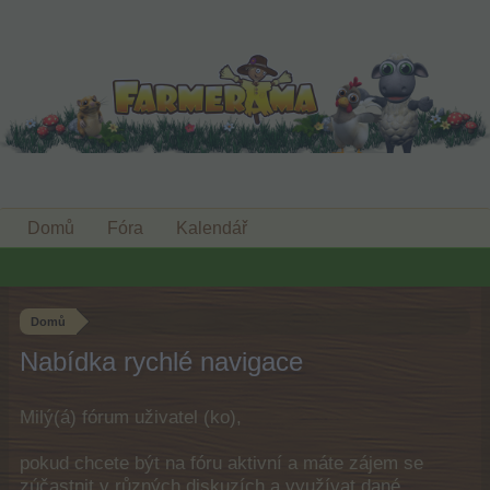
Domů
Fóra
Kalendář
Domů
Nabídka rychlé navigace
Milý(á) fórum uživatel (ko),
pokud chcete být na fóru aktivní a máte zájem se
zúčastnit v různých diskuzích a využívat dané