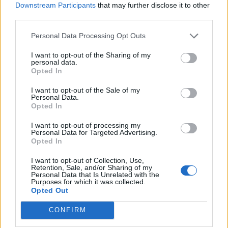
Downstream Participants
that may further disclose it to other
Král džungle (29.5. - 4.6.2025)
third parties.
Hlásná trouba
28/5/25
Odpovědi:
6
Personal Data Processing Opt Outs
Tajemství dračí tvrze (22.5. - 28.5.2025)
Hlásná trouba
21/5/25
Odpovědi:
5
I want to opt-out of the Sharing of my
personal data.
Tajemství okrasných stromů I - III (16.5. -
Opted In
1.6.2025)
Hlásná trouba
I want to opt-out of the Sale of my
15/5/25
Odpovědi:
7
Personal Data.
Setkání s dinosaury (8.5. - 21.5.2025)
Opted In
Hlásná trouba
7/5/25
Odpovědi:
5
I want to opt-out of processing my
Velká honička (1.5. - 7.5.2025)
Personal Data for Targeted Advertising.
Hlásná trouba
Opted In
30/4/25
Odpovědi:
6
Sezóna malování vajec (27.4. - 25.5.2025)
I want to opt-out of Collection, Use,
Retention, Sale, and/or Sharing of my
Hlásná trouba
Personal Data that Is Unrelated with the
24/4/25
Odpovědi:
7
Purposes for which it was collected.
Velikonoween (17.4. - 30.4.2025)
Opted Out
Hlásná trouba
16/4/25
Odpovědi:
7
CONFIRM
Neonové disco (10.4. - 15.4.2025)
Hlásná trouba