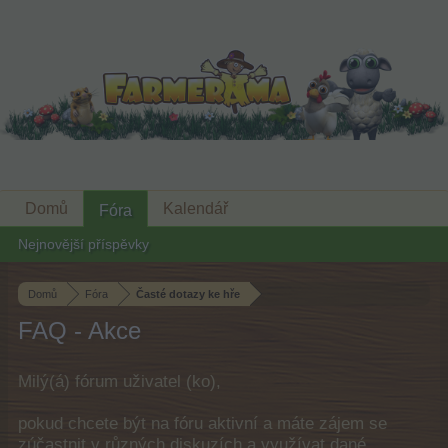
Domů
Kalendář
Fóra
Nejnovější příspěvky
Domů
Fóra
Časté dotazy ke hře
FAQ - Akce
Milý(á) fórum uživatel (ko),
pokud chcete být na fóru aktivní a máte zájem se
zúčastnit v různých diskuzích a využívat dané