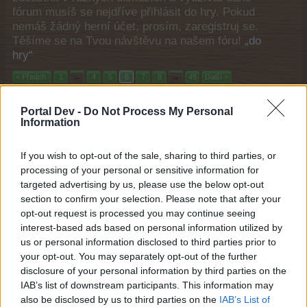
fórum musíš se nejdříve přihlásit do hry. Pokud
nemáš žádný herní účet, prosím, zaregistruj se.
Těšíme se na Tvou návštěvu na našem fóru!
„do
hry“
< Předch.
1
←
4
5
6
7
8
→
49
Další >
Název
Poslední zpráva ↓
Portal Dev -
Do Not Process My Personal
Information
Slavnost světlušek (26.6. - 2.7.2025)
Hlásná trouba
25/6/25
Odpovědi:
4
If you wish to opt-out of the sale, sharing to third parties, or
Myši na sluníčku (13.6. - 18.6.2025)
processing of your personal or sensitive information for
Hlásná trouba
targeted advertising by us, please use the below opt-out
12/6/25
Odpovědi:
6
section to confirm your selection. Please note that after your
Poraz horko (12.6. - 25.6.2025)
opt-out request is processed you may continue seeing
Hlásná trouba
11/6/25
Odpovědi:
6
interest-based ads based on personal information utilized by
Sezóna pilných včelek (8.6. - 6.7.2025)
us or personal information disclosed to third parties prior to
Hlásná trouba
your opt-out. You may separately opt-out of the further
5/6/25
Odpovědi:
7
disclosure of your personal information by third parties on the
Vikingská sága (5.6. - 12.6.2025)
IAB’s list of downstream participants. This information may
Hlásná trouba
also be disclosed by us to third parties on the
IAB’s List of
4/6/25
Odpovědi:
5