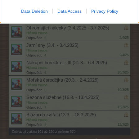
9/4/25
Odpovědi:
5
Národní týden humoru I - III (10.4. - 16.4.2025)
Data Deletion
Data Access
Privacy Policy
Hlásná trouba
9/4/25
Odpovědi:
6
Ohromující nálepky (3.4.2025 - 3.7.2025)
Hlásná trouba
2/4/25
Odpovědi:
5
Jarní sny (3.4. - 9.4.2025)
Hlásná trouba
2/4/25
Odpovědi:
4
Nákupní horečka I - III (21.3. - 6.4.2025)
Hlásná trouba
20/3/25
Odpovědi:
6
Mořská čarodějka (20.3. - 2.4.2025)
Hlásná trouba
19/3/25
Odpovědi:
5
Sezóna služebné (16.3. - 13.4.2025)
Hlásná trouba
13/3/25
Odpovědi:
7
Blázni do zvířat (13.3. - 18.3.2025)
Hlásná trouba
12/3/25
Odpovědi:
4
Zobrazuji vlákna 101 až 120 z celkem 970