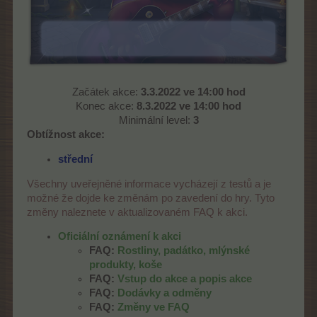
Začátek akce:
3.3.2022 ve 14:00 hod
Konec akce:
8.3.2022 ve 14:00 hod
Minimální level:
3
Obtížnost akce:
střední
Všechny uveřejněné informace vycházejí z testů a je
možné že dojde ke změnám po zavedení do hry. Tyto
změny naleznete v aktualizovaném FAQ k akci.
Oficiální oznámení k akci
FAQ:
Rostliny, padátko, mlýnské
produkty, koše
FAQ:
Vstup do akce a popis akce
FAQ:
Dodávky a odměny
FAQ:
Změny ve FAQ