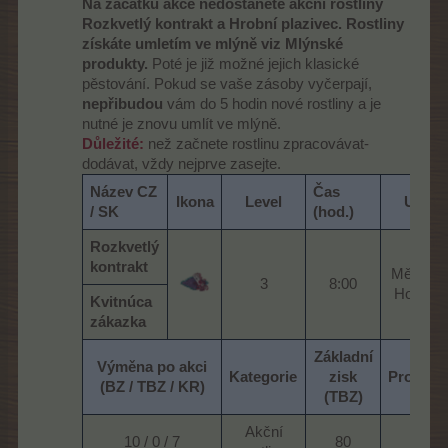
Na začátku akce nedostanete akční rostliny
Rozkvetlý kontrakt a Hrobní plazivec.
Rostliny
získáte umletím ve mlýně viz Mlýnské
produkty.
Poté je již možné jejich klasické
pěstování. Pokud se vaše zásoby vyčerpají,
nepřibudou
vám do 5 hodin nové rostliny a je
nutné je znovu umlít ve mlýně.
Důležité:
než začnete rostlinu zpracovávat-
dodávat, vždy nejprve zasejte.
Název CZ
Čas
Ikona
Level
Umíst
/ SK
(hod.)
Rozkvetlý
kontrakt
Měsíční 
3​
8:00​
Houbový
Kvitnúca
zákazka
Základní
Výměna po akci
Kategorie
zisk
Protiho
(BZ / TBZ / KR)
(TBZ)
Akční
10 / 0 / 7​
80​
40​