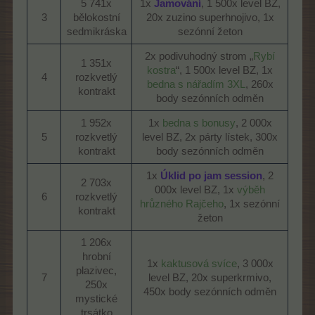
5 741x
1x
Jamování
, 1 500x level BZ,
3​
bělokostní
20x zuzino superhnojivo, 1x
sedmikráska​
sezónní žeton​
2x podivuhodný strom „
Rybí
1 351x
kostra
“, 1 500x level BZ, 1x
4​
rozkvetlý
bedna s nářadím 3XL
, 260x
kontrakt​
body sezónních odměn​
1 952x
1x
bedna s bonusy
, 2 000x
5​
rozkvetlý
level BZ, 2x párty lístek, 300x
kontrakt​
body sezónních odměn​
1x
Úklid po jam session
, 2
2 703x
000x level BZ, 1x
výběh
6​
rozkvetlý
hrůzného Rajčeho
, 1x sezónní
kontrakt​
žeton​
1 206x
hrobní
1x
kaktusová svíce
, 3 000x
plazivec,
7​
level BZ, 20x superkrmivo,
250x
450x body sezónních odměn​
mystické
trsátko​