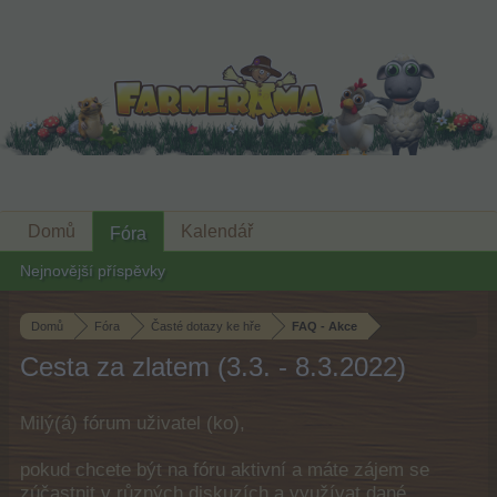
Domů
Kalendář
Fóra
Nejnovější příspěvky
Domů
Fóra
Časté dotazy ke hře
FAQ - Akce
Cesta za zlatem (3.3. - 8.3.2022)
Milý(á) fórum uživatel (ko),
pokud chcete být na fóru aktivní a máte zájem se
zúčastnit v různých diskuzích a využívat dané