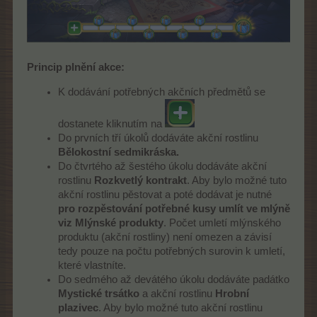
Princip plnění akce:
K dodávání potřebných akčních předmětů se
dostanete kliknutím na
Do prvních tří úkolů dodáváte akční rostlinu
Bělokostní sedmikráska.
Do čtvrtého až šestého úkolu dodáváte akční
rostlinu
Rozkvetlý kontrakt
. Aby bylo možné tuto
akční rostlinu pěstovat a poté dodávat je nutné
pro rozpěstování potřebné kusy umlít ve mlýně
viz Mlýnské produkty
. Počet umletí mlýnského
produktu (akční rostliny) není omezen a závisí
tedy pouze na počtu potřebných surovin k umletí,
které vlastníte.
Do sedmého až devátého úkolu dodáváte padátko
Mystické trsátko
a akční rostlinu
Hrobní
plazivec
. Aby bylo možné tuto akční rostlinu