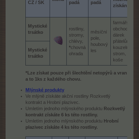
CZ / SK
padá
padá
získání
farmářský
Mystické
rostliny,
obchod,
měsíční
trsátko
stromy,
dárek
pole,
chlévy,
přátelům,
houbový
*
chovná
kouzelný
Mystické
les
ohrada
strom,
trsátko
koše
*Lze získat pouze při šlechtění netopýrů a vran
a to 1ks z každého chovu.
Mlýnské produkty
Ve mlýně získáte akční rostliny Rozkvetlý
kontrakt a Hrobní plazivec.
Umletím jednoho mlýnského produktu
Rozkvetlý
kontrakt získáte 6 ks této rostliny.
Umletím jednoho mlýnského produktu
Hrobní
plazivec získáte 4 ks této rostliny.