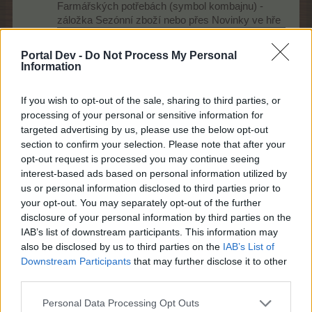
Farmářských potřebách (symbol kombajnu) -
záložka Sezónní zboží nebo přes Novinky ve hře
Malý koš
Střední koš
Velk
Název CZ
zvukaře
zvukaře
zvuk
Portal Dev -
Do Not Process My Personal
Information
Stredný
Malý košík
Veľk
košík
Název SK
zvukového
zvuk
If you wish to opt-out of the sale, sharing to third parties, or
zvukového
technika
tech
processing of your personal or sensitive information for
technika
targeted advertising by us, please use the below opt-out
section to confirm your selection. Please note that after your
opt-out request is processed you may continue seeing
Ikona
interest-based ads based on personal information utilized by
us or personal information disclosed to third parties prior to
your opt-out. You may separately opt-out of the further
disclosure of your personal information by third parties on the
120x
285x
630x
bělokostní
bělokostní
bělok
IAB’s list of downstream participants. This information may
sedmikráska
sedmikráska
sedm
also be disclosed by us to third parties on the
IAB’s List of
Downstream Participants
that may further disclose it to other
50x
110x
240x
third parties.
mystické
mystické
myst
trsátko
trsátko
trsát
Personal Data Processing Opt Outs