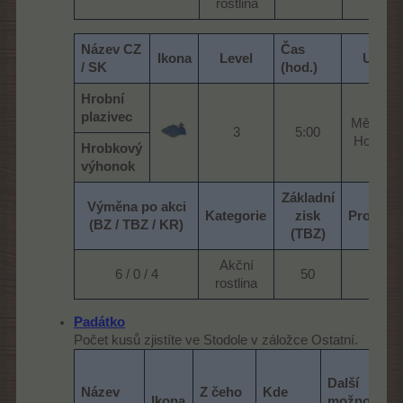
rostlina​
Název CZ
Čas
Ikona
Level
Umíst
/ SK
(hod.)
Hrobní
plazivec
Měsíční 
3​
5:00​
Houbový 
Hrobkový
výhonok
Základní
Výměna po akci
Kategorie
zisk
Protiho
(BZ / TBZ / KR)
(TBZ)
Akční
6 / 0 / 4​
50​
25​
rostlina​
Padátko
Počet kusů zjistíte ve Stodole v záložce Ostatní.
Další
Název
Z čeho
Kde
Ikona
možnosti