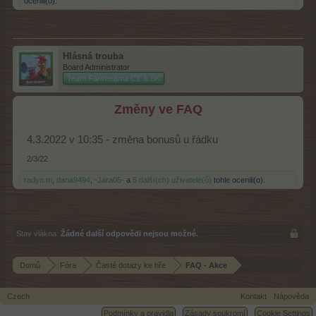
ocenili(o).
Hlásná trouba
Board Administrator
Team Farmerama CZ & SK
Změny ve FAQ
4.3.2022 v 10:35 - změna bonusů u řádku
2/3/22
radyn.m
,
dana9494
,
-Jara05-
a
5 další(ch) uživatelé(ů)
tohle ocenili(o).
Stav vlákna:
Žádné další odpovědi nejsou možné.
Domů
Fóra
Časté dotazy ke hře
FAQ - Akce
Czech
Kontakt
Nápověda
Podmínky a pravidla
Zásady soukromí
Cookie Settings