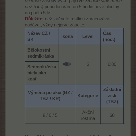
se vaše zásoby vyčerpají (
ve Stodole stav méně
než 5 ks)
přibudou vám do 5 hodin nové plodiny
do počtu 5 ks.
Důležité:
než začnete rostlinu zpracovávat-
dodávat, vždy nejprve zasejte.
Název CZ /
Čas
Ikona
Level
Um
SK
(hod.)
Bělokostní
sedmikráska
Měsí
3​
6:00​
Sedmokráska
Houb
biela ako
kosť
Základní
Výměna po akci (BZ /
Kategorie
zisk
Prot
TBZ / KR)
(TBZ)
Akční
8 / 0 / 5​
60​
rostlina​