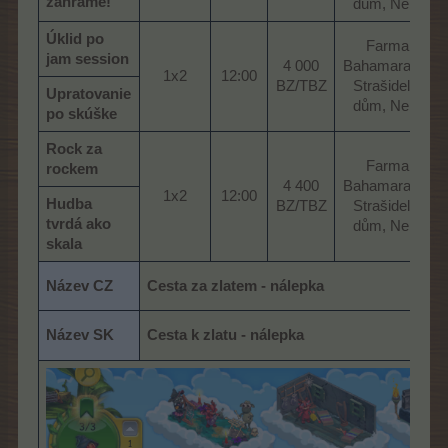
zahráme!
dům, Nebe​
Úklid po
Farma,
jam session
4 000
Bahamarama,
1x2​
12:00​
BZ/TBZ​
Strašidelný
Upratovanie
dům, Nebe​
po skúške
Rock za
Farma,
rockem
4 400
Bahamarama,
1x2​
12:00​
Hudba
BZ/TBZ​
Strašidelný
tvrdá ako
dům, Nebe​
skala
Název CZ
Cesta za zlatem - nálepka
Název SK
Cesta k zlatu - nálepka