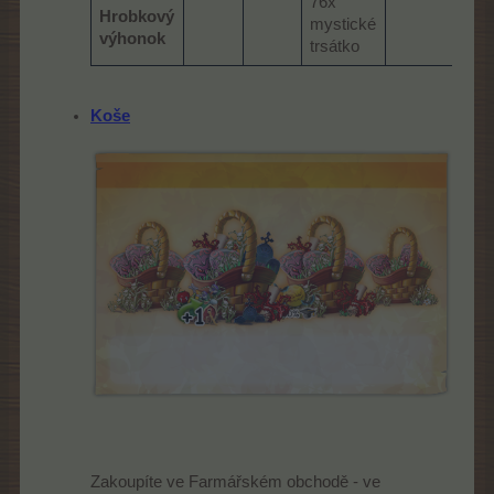
76x
b
Hrobkový
mystické
výhonok
trsátko
Koše
Zakoupíte ve Farmářském obchodě - ve