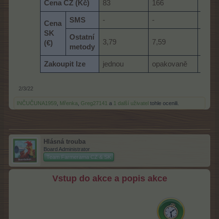
Cena CZ (Kč)
83
166
330
SMS
-
-
-
Cena
SK
Ostatní
3,79
7,59
14,9
(
€
)
metody
Zakoupit lze
jednou
opakovaně
jedn
2/3/22
INČUČUNA1959
,
Mřenka
,
Greg27141
a
1 další uživatel
tohle ocenili.
Hlásná trouba
Board Administrator
Team Farmerama CZ & SK
Vstup do akce a popis akce