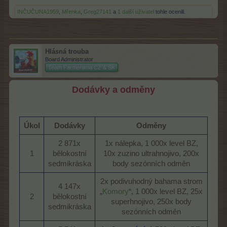
INČUČUNA1959
,
Mřenka
,
Greg27141
a
1 další uživatel
tohle ocenili.
Hlásná trouba
Board Administrator
Team Farmerama CZ & SK
Dodávky a odměny
Úkol
Dodávky
Odměny
2 871x
1x nálepka, 1 000x level BZ,
1​
bělokostní
10x zuzino ultrahnojivo, 200x
sedmikráska​
body sezónních odměn​
2x podivuhodný bahama strom
4 147x
„
Komory
“, 1 000x level BZ, 25x
2​
bělokostní
superhnojivo, 250x body
sedmikráska​
sezónních odměn​