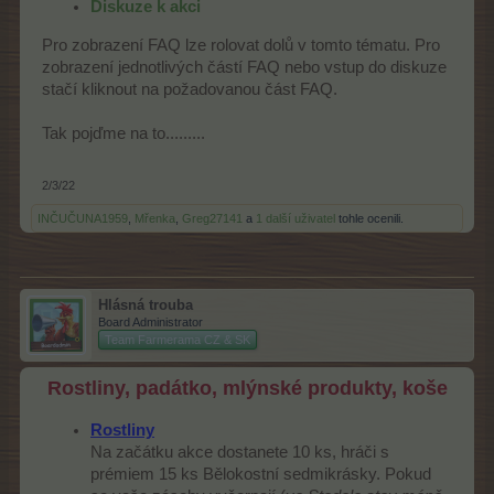
Diskuze k akci
Pro zobrazení FAQ lze rolovat dolů v tomto tématu. Pro
zobrazení jednotlivých částí FAQ nebo vstup do diskuze
stačí kliknout na požadovanou část FAQ.
Tak pojďme na to.........
2/3/22
INČUČUNA1959
,
Mřenka
,
Greg27141
a
1 další uživatel
tohle ocenili.
Hlásná trouba
Board Administrator
Team Farmerama CZ & SK
Rostliny, padátko, mlýnské produkty, koše
Rostliny
Na začátku akce dostanete 10 ks, hráči s
prémiem 15 ks Bělokostní sedmikrásky. Pokud