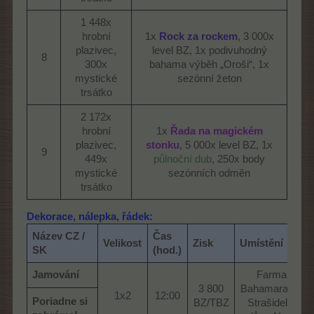
1 448x
hrobní
1x
Rock za rockem
, 3 000x
plazivec,
level BZ, 1x podivuhodný
8​
300x
bahama výběh „Oroši“, 1x
mystické
sezónní žeton​
trsátko​
2 172x
hrobní
1x
Řada na magickém
plazivec,
stonku
, 5 000x level BZ, 1x
9​
449x
půlnoční dub
, 250x body
mystické
sezónních odměn​
trsátko​
Dekorace, nálepka, řádek:
Název CZ /
Čas
Velikost
Zisk
Umístění
SK
(hod.)
Jamování
Farma,
3 800
Bahamarama,
1x2​
12:00​
Poriadne si
BZ/TBZ​
Strašidelný