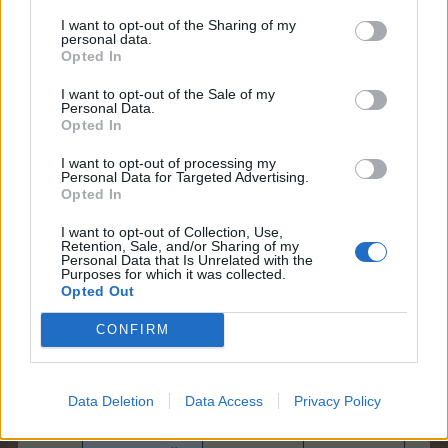
6x ro
-
-
I want to opt-out of the Sharing of my
kontr
personal data.
Opted In
+200
skliz
I want to opt-out of the Sale of my
Personal Data.
políc
Opted In
měsí
-
-
Obsah koše
světa
I want to opt-out of processing my
hod.
Personal Data for Targeted Advertising.
(akti
Opted In
náku
I want to opt-out of Collection, Use,
Retention, Sale, and/or Sharing of my
Personal Data that Is Unrelated with the
Purposes for which it was collected.
Opted Out
-
-
-
CONFIRM
Data Deletion
Data Access
Privacy Policy
-
-
-