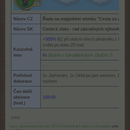
Název CZ
Řada na magickém stonku "Cesta za zlate
Název SK
Cesta k zlatu - rad zázračných výhonkov
+
500%
BZ při sklizni všech předmětu z Měsí
světa po dobu 25 hod.
Kouzelná
moc
6
x
Bedna s čarodějnickým zbožím S
-
Potřebné
1x Jamování, 1x Úklid po jam session, 1x Ro
dekorace
rockem
Čas další
aktivace
168:00
(hod.)
2/3/22
ezzra
,
alexandrakerulova00
,
INČUČUNA1959
a
6 další(ch) uživatelé(ů)
tohle