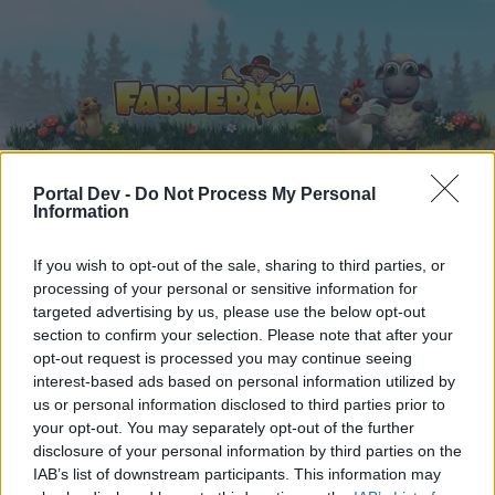
Portal Dev -
Do Not Process My Personal
Information
Domů
Kalendář
Fóra
If you wish to opt-out of the sale, sharing to third parties, or
Nejnovější příspěvky
processing of your personal or sensitive information for
targeted advertising by us, please use the below opt-out
Domů
Fóra
Uživatelé a hra
section to confirm your selection. Please note that after your
opt-out request is processed you may continue seeing
Zlepšovací návrhy
interest-based ads based on personal information utilized by
us or personal information disclosed to third parties prior to
Milý(á) fórum uživatel (ko),
your opt-out. You may separately opt-out of the further
disclosure of your personal information by third parties on the
pokud chcete být na fóru aktivní a máte zájem se
IAB’s list of downstream participants. This information may
zúčastnit v různých diskuzích a využívat dané