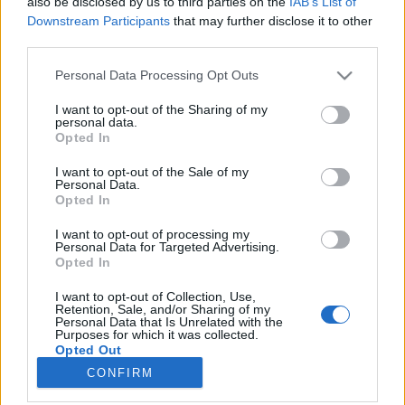
also be disclosed by us to third parties on the
IAB’s List of
fórum musíš se nejdříve přihlásit do hry. Pokud
Downstream Participants
that may further disclose it to other
nemáš žádný herní účet, prosím, zaregistruj se.
third parties.
Těšíme se na Tvou návštěvu na našem fóru!
„do
hry“
Personal Data Processing Opt Outs
I want to opt-out of the Sharing of my
personal data.
Název
Poslední zpráva
Opted In
Pravidla sekce Zlepšovací návrhy
Pravidla
danda-vnovis
I want to opt-out of the Sale of my
8/5/19
Odpovědi:
0
Personal Data.
Archiv předaných návrhů
Opted In
danda-vnovis
...
20
21
22
30/4/23
Odpovědi:
438
I want to opt-out of processing my
Personal Data for Targeted Advertising.
Archiv vyřazených návrhů
Opted In
danda-vnovis
...
2
5/11/24
Odpovědi:
33
I want to opt-out of Collection, Use,
Dotazy k sekci Zlepšovací návrhy
Retention, Sale, and/or Sharing of my
pezt
Personal Data that Is Unrelated with the
8/1/26
Odpovědi:
0
Purposes for which it was collected.
Opted Out
Určeno k archivaci Zlepšovací návrhy
Červenec 2026
CONFIRM
pezt
10/7/26
Odpovědi:
0